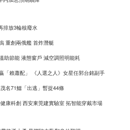
再排放3輪核廢水
塢 重創兩俄艦 首炸潛艇
溫助節能 液態窗戶 減空調照明能耗
贏「賴蕭配」 《人選之人》女星任郭台銘副手
茂名71鱷「出逃」暫捉44條
動健康科創 西安東莞建實驗室 拓智能穿戴市場