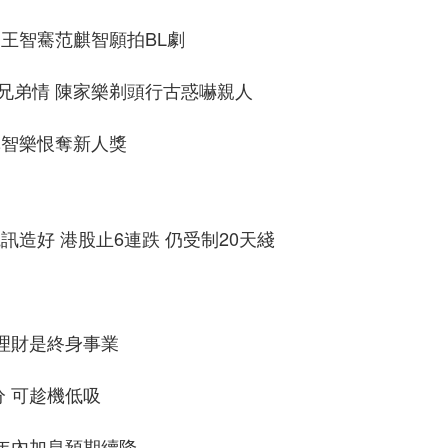
 王智騫范麒智願拍BL劇
兄弟情 陳家樂剃頭行古惑嚇親人
 林智樂恨奪新人獎
訊造好 港股止6連跌 仍受制20天綫
惟理財是終身事業
分 可趁機低吸
 年內加息預期續降