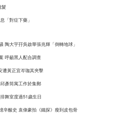
脫髮
作息「對症下藥」
騷 陶大宇孖吳啟華張兆輝「倒轉地球」
案 呼籲黑人配合調查
爵安遭黃正宜岑珈其夾擊
 邱彥筒寓工作於集郵
排舞室度過51歲生日
憶辛酸史 袁偉豪拍《鐵探》瘦到皮包骨