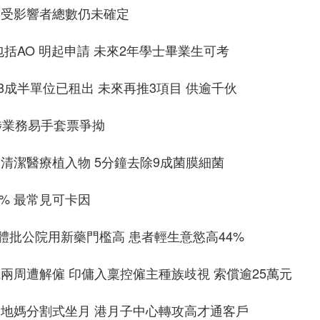
 受影響者總數仍未確定
括AO 明起申請 未來2年學士畢業生可考
成半單位已租出 未來再推3項目 供逾千伙
涉業務易手套票爭拗
清潔醫療植入物 5分鐘去除9成菌膜細菌
% 最常見可卡因
團體批公院用新藥門檻高 患者輕生意慾高44%
兩周遭解僱 印傭入稟控僱主種族歧視 索償逾25萬元
內地媽分割式坐月 港月子中心轉攻高才通客戶