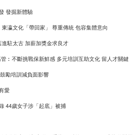
發 發掘新體驗
 東瀛文化「帶回家」 尊重傳統 包容集體意向
新店進駐太古 加薪加獎金求良才
高管︰不斷挑戰保新鮮感 多元培訓互助文化 留人才關鍵
宜鼓勵培訓減負面影響
有愛
錄 44歲女子涉「起底」被捕