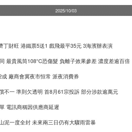
2025/10/03
濟丁財旺 港鐵票5送1 戲飛最平35元 3海濱辦表演
同 最貴風筒108°C恐傷髮 負離子效果參差 濃度差逾百倍
2成 廠商會冀夜市恒常 派夜消費券
不一 準則欠透明 首8月61宗投訴 部分涉款逾萬元
帳單 電訊商稱因供應商延遲
山泥一度全封 未來兩三日仍有大驟雨雷暴