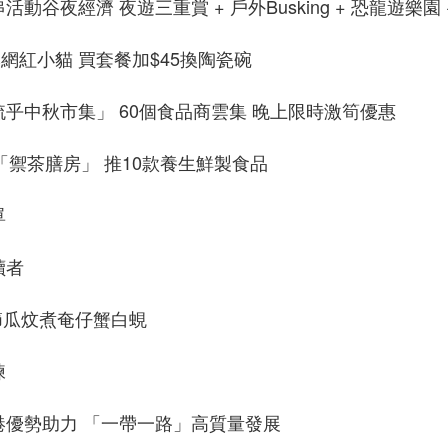
動谷夜經濟 夜遊三重賞 + 戶外Busking + 恐龍遊樂園 
日本網紅小貓 買套餐加$45換陶瓷碗
梳乎中秋市集」 60個食品商雲集 晚上限時激筍優惠
佳「禦茶膳房」 推10款養生鮮製食品
單
讀者
#節瓜炆煮奄仔蟹白蜆
練
港優勢助力 「一帶一路」高質量發展