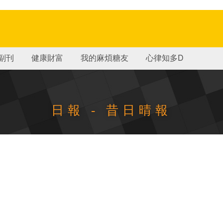
副刊
健康財富
我的麻煩糖友
心律知多D
日報 - 昔日晴報