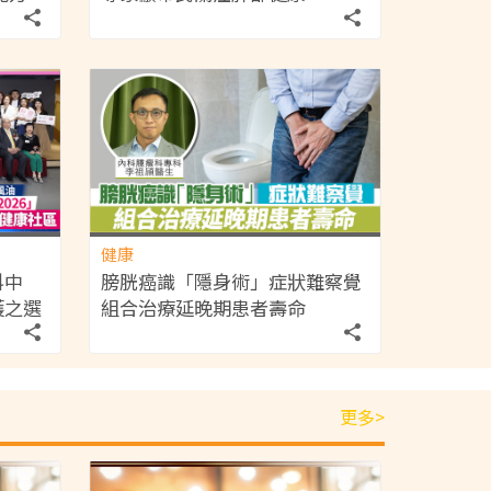
健康
科中
膀胱癌識「隱身術」症狀難察覺
護之選
組合治療延晚期患者壽命
」
更多>