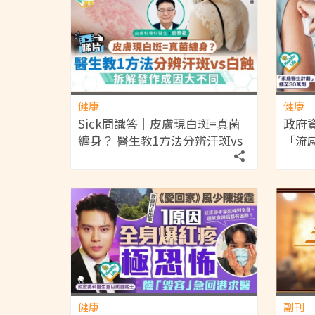
健康
健康
Sick問識答｜皮膚現白斑=真菌
政府
纏身？ 醫生教1方法分辨汗斑vs
「流
白蝕 解析發作成因大不同
萬劑疫
疫苗
免費
健康
副刊