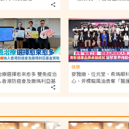
助男士重拾狀態
健康
治療選擇愈來愈多 雙免疫治
麥雅緻、位元堂、希瑪眼
入香港防癌會及撒瑪利亞基
心、斧標驅風油勇奪「醫
助
—健康品牌成就大獎 2026