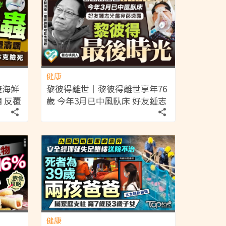
健康
醃海鮮
黎彼得離世｜黎彼得離世享年76
 反覆
歲 今年3月已中風臥床 好友鍾志
光及盧宛茵透露黎彼得最後時光
健康