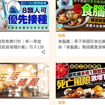
健康
資助免費打針｜新一季度
食腦蟲｜男子泰國狂食生
感疫苗接種計劃」引入130
染「食腦蟲」腸道嚴重潰爛
苗 8類人可優先接種 科興
大出血休克險死
最快月底先到港【附4條件
接種】
健康