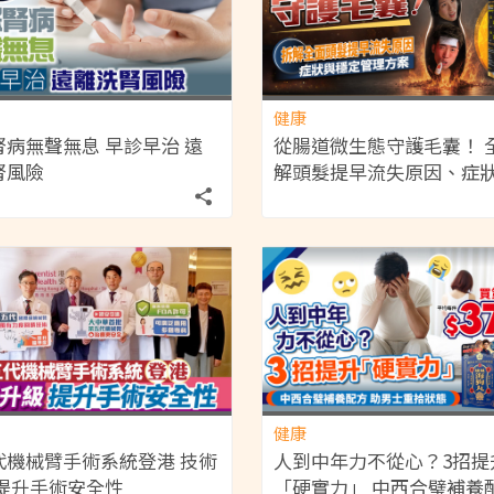
健康
腎病無聲無息 早診早治 遠
從腸道微生態守護毛囊！ 
腎風險
解頭髮提早流失原因、症
定管理方案
健康
代機械臂手術系統登港 技術
人到中年力不從心？3招提
 提升手術安全性
「硬實力」 中西合璧補養