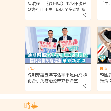
陳浚霆｜《愛回家》風少陳浚霆
「生活
歐遊行山出事 1原因全身爆紅疹
極恐怖 險「毀容」急回港求醫
【附皮膚科醫生夏日防蟲貼士】
健康
健康
晚期腎癌五年存活率不足兩成 標
韓國
靶合併免疫治療帶來新希望
頸背
有效
時事