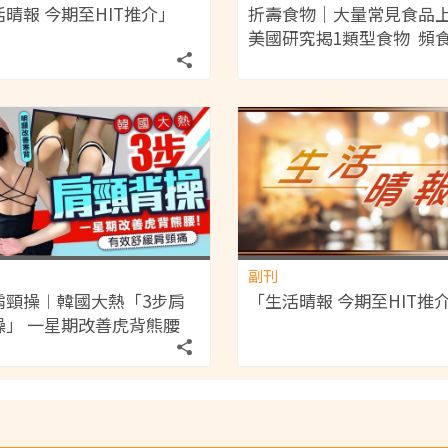
晴報 今期至HIT推介」
折壽食物｜大量常見食品
美國研究揭1類型食物 頻
風險激增17%
副刊
肩頸操︱韓國大熱「3步肩
「生活晴報 今期至HIT推
操」 一星期改善虎背熊腰
舒緩肩頸痛明顯改善寒背