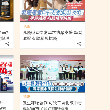
健康
全面拆
乳癌患者適當尋求情緒支援 學習
狀與穩
減壓 有助積極抗癌
健康
升
嚴重哮喘發作 可致二氧化碳中毒
配方
專家籲市民關注肺部健康