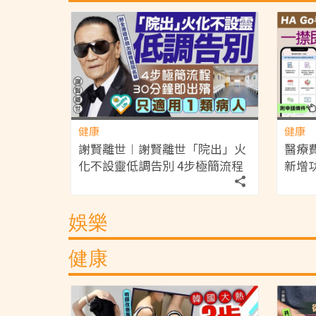
健康
健康
謝賢離世︱謝賢離世「院出」火
醫療費
化不設靈低調告別 4步極簡流程
新增
30分鐘即出殯 只適用1類病人
減免
【附全港院出服務醫院名單】
申請
娛樂
健康