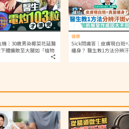
健康
危機｜30歲男染椰菜花延醫
Sick問識答｜皮膚現白斑
 從下體擴散至大腿如「植物
纏身？ 醫生教1方法分辨汗
醫生電灼103粒才清完
白蝕 解析發作成因大不同