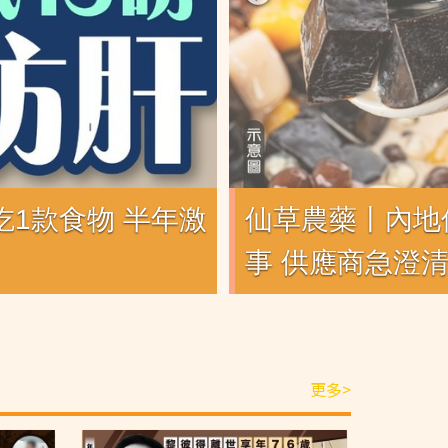
1款食物 半年激
仙草農藥丨內地
事 供應商急澄
更多>