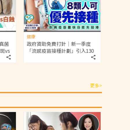
健康
=真菌
政府資助免費打針｜新一季度
斑vs
「流感疫苗接種計劃」引入130
萬劑疫苗 8類人可優先接種 科興
疫苗最快月底先到港【附4條件
免費接種】
更多>