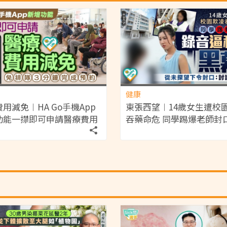
健康
用減免︱HA Go手機App
東張西望︱14歲女生遭校
功能一㩒即可申請醫療費用
吞藥命危 同學踢爆老師封
 3分鐘完成預約免排隊【附
聲錄音逼和解：討論都冇
條件】