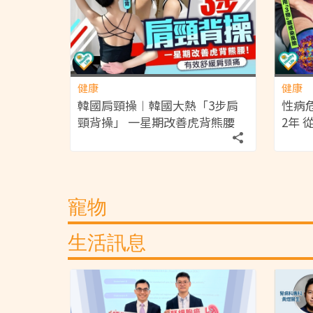
健康
健康
韓國肩頸操︱韓國大熱「3步肩
性病
頸背操」 一星期改善虎背熊腰
2年
有效舒緩肩頸痛明顯改善寒背
園」 
寵物
生活訊息