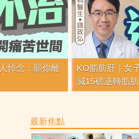
KO脂肪肝｜女
友人悼念：願你離
減15磅逆轉脂
最新焦點