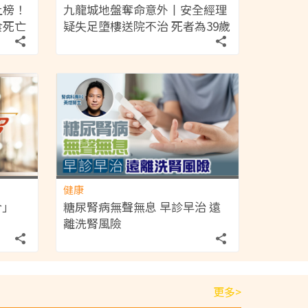
上榜！
九龍城地盤奪命意外丨安全經理
食死亡
疑失足墮樓送院不治 死者為39歲
兩孩爸爸屬家庭支柱育7歲及3歲
子女
健康
介」
糖尿腎病無聲無息 早診早治 遠
離洗腎風險
更多>