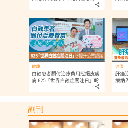
健康
健康
白蝕患者願付治療費用冠絕皮膚
肝癌
病 625「世界白蝕症關注日」盼
療納
提升公眾認識
金資
副刊