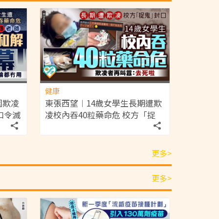
健康
園欺凌
東張西望︱14歲女學生長期遭欺
口令滅
凌校內吞40粒藥命危 校方「捉
用
鬼」封口 家屬震怒踢爆冷血內幕
更多>
更多>