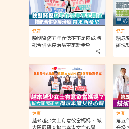
健康
健康
晚期腎癌五年存活率不足兩成 標
糖尿
靶合併免疫治療帶來新希望
離洗
健康
健康
越來越少女士有意欲當媽媽？ 城
第五
大開展研究揭示本港女性心聲
升級