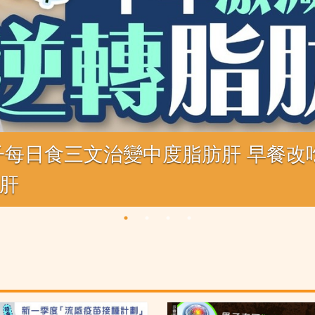
子每日食三文治變中度脂肪肝 早餐改吃
肪肝