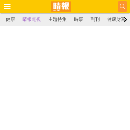
健康
晴報電視
主題特集
時事
副刊
健康財富