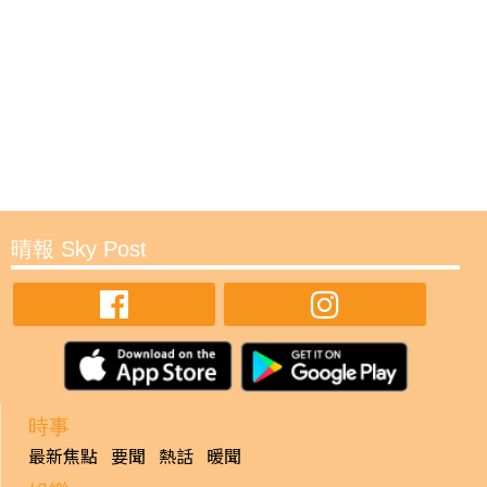
晴報 Sky Post
時事
最新焦點
要聞
熱話
暖聞