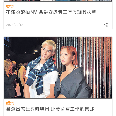
娛樂
不滿扮醜拍MV 呂爵安遭黃正宜岑珈其夾擊
2023/09/15
娛樂
獲邀出席紐約時裝周 邱彥筒寓工作於集郵