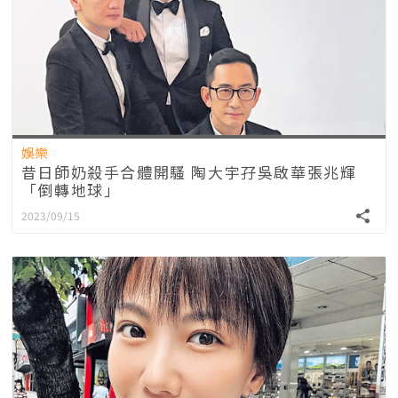
娛樂
昔日師奶殺手合體開騷 陶大宇孖吳啟華張兆輝
「倒轉地球」
2023/09/15