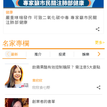
健康
嚴重哮喘發作 可致二氧化碳中毒 專家籲市民關
注肺部健康
更多>
名家專欄
最新
推介
投資
娛樂
飲蘋果醋有效控制糖尿？ 需注意5大要點
曾欣欣
欣欣食乜嘢
創業者的書單