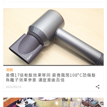
港聞
差價17倍乾髮效果等同 最貴風筒108°C恐傷髮
負離子效果參差 濃度差逾百倍
2023/09/15