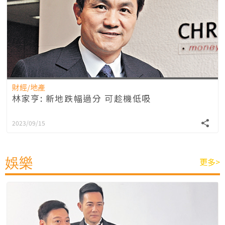
財經/地產
林家亨: 新地跌幅過分 可趁機低吸
2023/09/15
娛樂
更多>