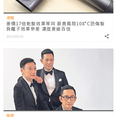
港聞
差價17倍乾髮效果等同 最貴風筒108°C恐傷髮
負離子效果參差 濃度差逾百倍
2023/09/15
娛樂