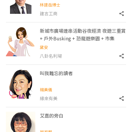
林建岳博士
建言工商
新城市廣場連串活動谷夜經濟 夜遊三重賞
+ 戶外Busking + 恐龍遊樂園 + 市集
黛安
八卦名利場
叫我難忘的讀者
楊美儀
緣來有美
艾嘉的旁白