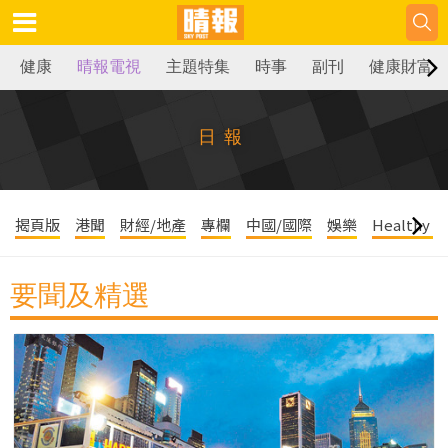
健康
晴報電視
主題特集
時事
副刊
健康財富
日報
揭頁版
港聞
財經/地產
專欄
中國/國際
娛樂
Healthy Li
要聞及精選