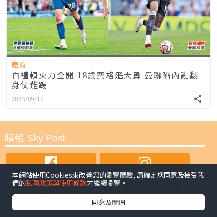
體育
白禮頓火力全開 18歲費格遜大勇 曼聯陷內亂翻
身仗難踢
2023/09/15
晴報 Sky Post
本網站使用Cookies來改善您的瀏覽體驗, 請確定您同意及接受我
們的
私隱政策與使用條款
才繼續瀏覽。
同意及關閉