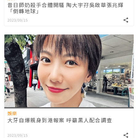
昔日師奶殺手合體開騷 陶大宇孖吳啟華張兆輝
「倒轉地球」
2023/09/15
娛樂
大牙自爆親身到港報案 呼籲黑人配合調查
2023/09/15