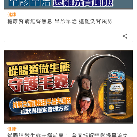
健康
糖尿腎病無聲無息 早診早治 遠離洗腎風險
健康
從腸道微生態守護毛囊！ 全面拆解頭髮提早流失