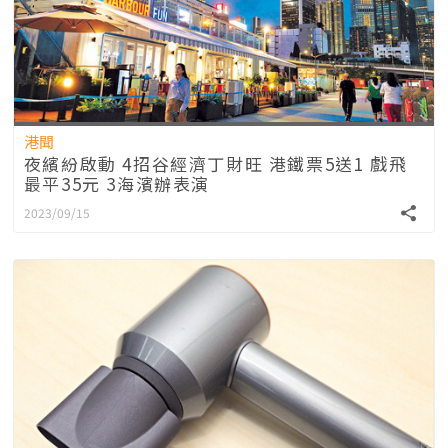
港聞
夜繽紛啟動 4招谷經濟丁財旺 港鐵票5送1 戲飛
最平35元 3海濱辦表演
2023/09/15