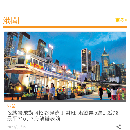
港聞
更多>
港聞
夜繽紛啟動 4招谷經濟丁財旺 港鐵票5送1 戲飛
最平35元 3海濱辦表演
2023/09/15