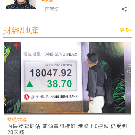
葉潔馨
一匡絮語
財經/地產
更多>
財經/地產
內房物管捱沽 能源電訊造好 港股止6連跌 仍受制
20天綫