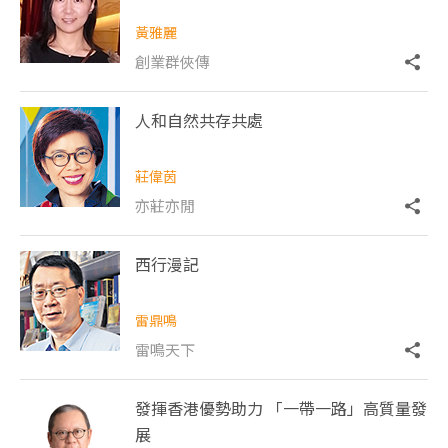
黃雅麗
創業群俠傳
人和自然共存共處
莊偉茵
亦莊亦閒
西行漫記
雷鼎鳴
雷鳴天下
發揮香港優勢助力 「一帶一路」高質量發
展