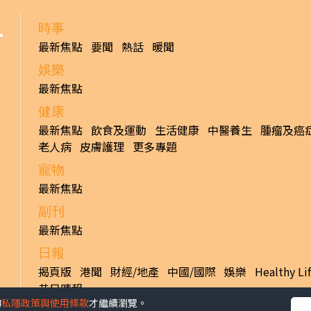
時事
最新焦點
要聞
熱話
暖聞
娛樂
最新焦點
健康
最新焦點
飲食及運動
生活健康
中醫養生
腫瘤及癌
老人病
皮膚護理
更多專題
寵物
最新焦點
副刊
最新焦點
日報
揭頁版
港聞
財經/地產
中國/國際
娛樂
Healthy Li
昔日晴報
的
私隱政策與使用條款
才繼續瀏覽。