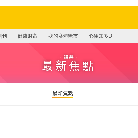
副刊
健康財富
我的麻煩糖友
心律知多D
- 娛樂 -
最新焦點
最新焦點