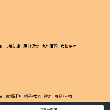
症
心臟健康
腸胃保健
兒科百問
女性疾病
fe
生活副刊
親子/教育
體育
專題/人物
同意及關閉