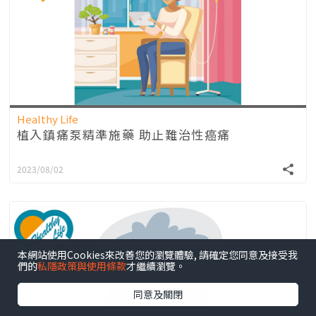
Healthy Life
植入鎮痛泵精準施藥 助止難治性癌痛
2023/08/02
本網站使用Cookies來改善您的瀏覽體驗, 請確定您同意及接受我
們的
私隱政策與使用條款
才繼續瀏覽。
同意及關閉