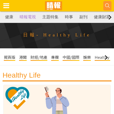
健康
晴報電視
主題特集
時事
副刊
健康財富
日報- Healthy Life
揭頁版
港聞
財經/地產
專欄
中國/國際
娛樂
Healthy Li
Healthy Life