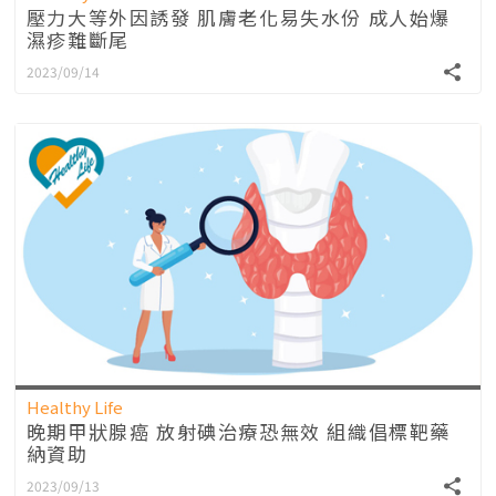
壓力大等外因誘發 肌膚老化易失水份 成人始爆
濕疹難斷尾
2023/09/14
Healthy Life
晚期甲狀腺癌 放射碘治療恐無效 組織倡標靶藥
納資助
2023/09/13