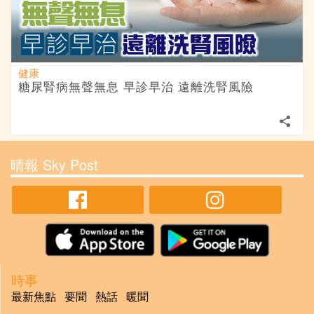
健康
糖尿腎病無聲無息 早診早治 遠離洗腎風險
晴報 Sky Post
時事
最新焦點
要聞
熱話
暖聞