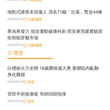
地氈式搜查未現傷人 茂名71鱷「出逃」暫捉44條
2023/09/15
中國/國際
華為再發力 強攻運動健康科創 西安東莞建實驗室
拓智能穿戴市場
2023/09/15
中國/國際
體育
白禮頓火力全開 18歲費格遜大勇 曼聯陷內亂翻
身仗難踢
2023/09/15
體育
背部手術後康復 哥帥回歸指揮
2023/09/15
體育