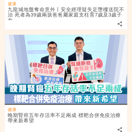
健康
九龍城地盤奪命意外丨安全經理疑失足墮樓送院不
治 死者為39歲兩孩爸爸屬家庭支柱育7歲及3歲子
女
健康
晚期腎癌五年存活率不足兩成 標靶合併免疫治療
帶來新希望