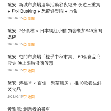
黛安: 新城市廣場連串活動谷夜經濟 夜遊三重賞
+ 戶外Busking + 恐龍遊樂園 + 市集
2023/09/15
港聞
黛安: 7仔食檔 × 日本網紅小貓 買套餐加$45換陶
瓷碗
2023/09/15
港聞
黛安: 屯門市廣場「梳乎中秋市集」 60個食品商
雲集 晚上限時激筍優惠
2023/09/15
港聞
黛安: 鴻福堂 × 百佳「禦茶膳房」 推10款養生鮮
製食品
2023/09/15
港聞
黃雅麗: 創業者的書單