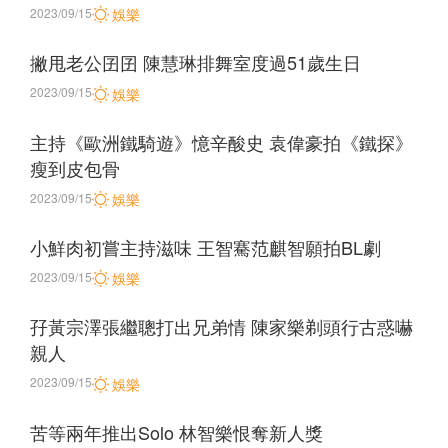
2023/09/15
娛樂
撇甩老公囝囝 陳慧琳排舞室度過51歲生日
2023/09/15
娛樂
主持《歐洲鐵騎遊》憶辛酸史 袁偉豪拍《鐵探》
瘦到皮包骨
2023/09/15
娛樂
小鮮肉初嘗主持滋味 王智騫范麒智願拍BL劇
2023/09/15
娛樂
孖黃宗澤張繼聰打出兄弟情 陳家樂剃頭行古惑嚇
親人
2023/09/15
娛樂
苦等兩年推出Solo 林智樂恨奪新人獎