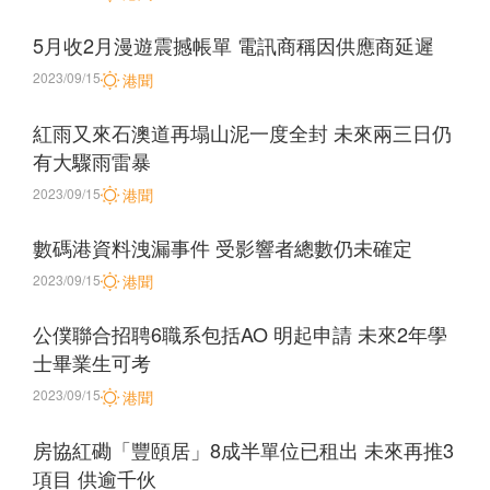
5月收2月漫遊震撼帳單 電訊商稱因供應商延遲
2023/09/15
港聞
紅雨又來石澳道再塌山泥一度全封 未來兩三日仍
有大驟雨雷暴
2023/09/15
港聞
數碼港資料洩漏事件 受影響者總數仍未確定
2023/09/15
港聞
公僕聯合招聘6職系包括AO 明起申請 未來2年學
士畢業生可考
2023/09/15
港聞
房協紅磡「豐頤居」8成半單位已租出 未來再推3
項目 供逾千伙