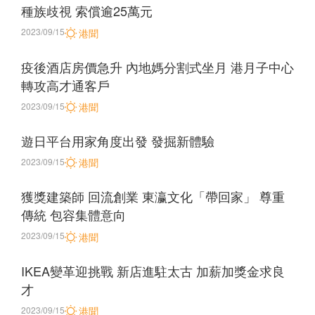
種族歧視 索償逾25萬元
2023/09/15
港聞
疫後酒店房價急升 內地媽分割式坐月 港月子中心
轉攻高才通客戶
2023/09/15
港聞
遊日平台用家角度出發 發掘新體驗
2023/09/15
港聞
獲獎建築師 回流創業 東瀛文化「帶回家」 尊重
傳統 包容集體意向
2023/09/15
港聞
IKEA變革迎挑戰 新店進駐太古 加薪加獎金求良
才
2023/09/15
港聞