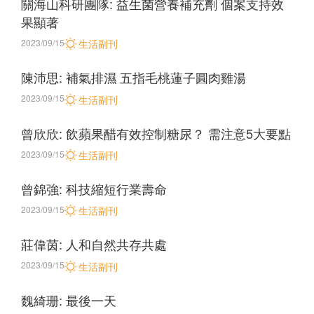
關海山科研團隊: 益生菌營養補充劑 個案支持效
果顯著
2023/09/15
生活副刊
陳沛思: 補氣排濕 五指毛桃蓮子圓肉雞湯
2023/09/15
生活副刊
曾欣欣: 飲蘋果醋有效控制糖尿？ 需注意5大要點
2023/09/15
生活副刊
曾錦強: 科技縮短行業壽命
2023/09/15
生活副刊
莊偉茵: 人和自然共存共處
2023/09/15
生活副刊
魏綺珊: 最後一天