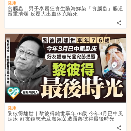
健康
食腦蟲｜男子泰國狂食生醃海鮮染「食腦蟲」腸道
嚴重潰爛 反覆大出血休克險死
健康
黎彼得離世｜黎彼得離世享年76歲 今年3月已中風
臥床 好友鍾志光及盧宛茵透露黎彼得最後時光