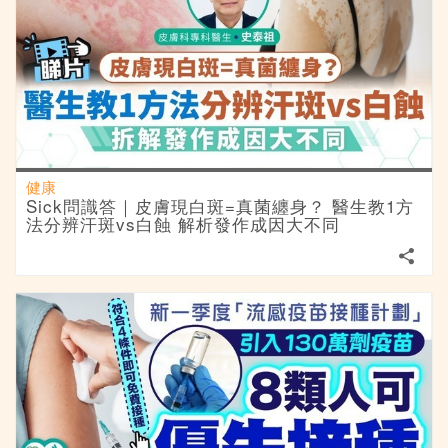
健康
Sick問識答｜皮膚現白斑=真菌纏身？ 醫生教1方
法分辨汗斑vs白蝕 解析發作成因大不同