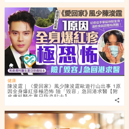
健康
陳浚霆｜《愛回家》風少陳浚霆歐遊行山出事 1原
因全身爆紅疹極恐怖 險「毀容」急回港求醫【附
皮膚科醫生夏日防蟲貼士】