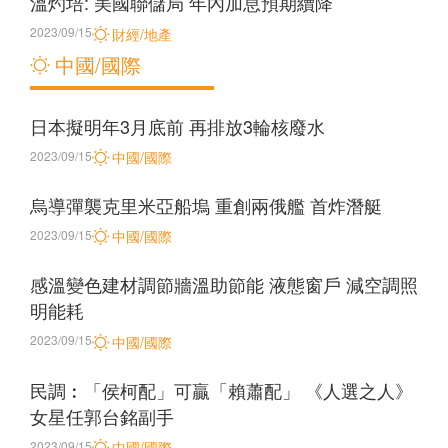
溫灼培: 美國聯儲局 年內加息預期續降
2023/09/15
財經/地產
中國/國際
日本擬明年3月底前 再排放3輪核廢水
2023/09/15
中國/國際
烏導彈襲克里米亞船塢 重創兩俄艦 首炸潛艇
2023/09/15
中國/國際
感溫變色建材調節牆溫助節能 液態窗戶 減空調照
明能耗
2023/09/15
中國/國際
民調︰「侯柯配」可贏「賴蕭配」 《人選之人》
女星任郭台銘副手
2023/09/15
中國/國際