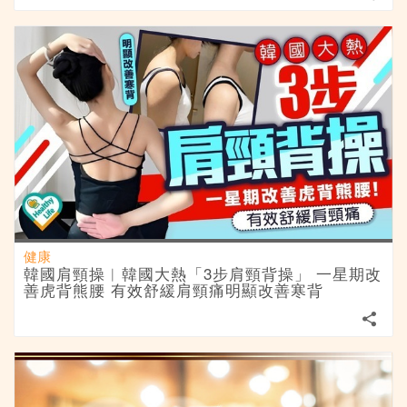
健康
韓國肩頸操︱韓國大熱「3步肩頸背操」 一星期改
善虎背熊腰 有效舒緩肩頸痛明顯改善寒背