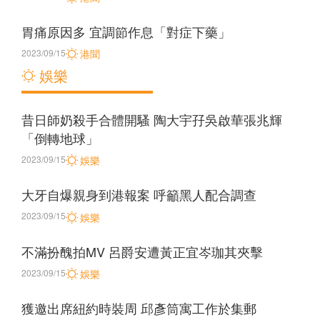
胃痛原因多 宜調節作息「對症下藥」
2023/09/15
港聞
娛樂
昔日師奶殺手合體開騷 陶大宇孖吳啟華張兆輝
「倒轉地球」
2023/09/15
娛樂
大牙自爆親身到港報案 呼籲黑人配合調查
2023/09/15
娛樂
不滿扮醜拍MV 呂爵安遭黃正宜岑珈其夾擊
2023/09/15
娛樂
獲邀出席紐約時裝周 邱彥筒寓工作於集郵