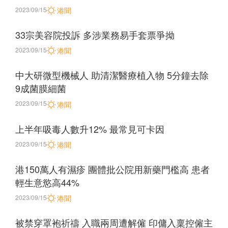
2023/09/15
港聞
33宗美容院投訴 多涉業務易手套票爭拗
2023/09/15
港聞
中大研微型機械人 助清潔醫療植入物 5分鐘去除
9成菌膜細菌
2023/09/15
港聞
上半年吸毒人數升12% 最常見可卡因
2023/09/15
港聞
港150萬人有濕疹 團體批公院用新藥門檻高 患者
輕生意慾高44%
2023/09/15
港聞
被禁穿罩袍祈禱 入職兩周遭解僱 印傭入稟控僱主