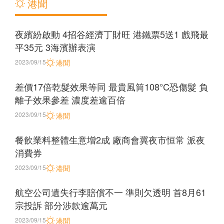
港聞
夜繽紛啟動 4招谷經濟丁財旺 港鐵票5送1 戲飛最
平35元 3海濱辦表演
2023/09/15
港聞
差價17倍乾髮效果等同 最貴風筒108°C恐傷髮 負
離子效果參差 濃度差逾百倍
2023/09/15
港聞
餐飲業料整體生意增2成 廠商會冀夜市恒常 派夜
消費券
2023/09/15
港聞
航空公司遺失行李賠償不一 準則欠透明 首8月61
宗投訴 部分涉款逾萬元
2023/09/15
港聞