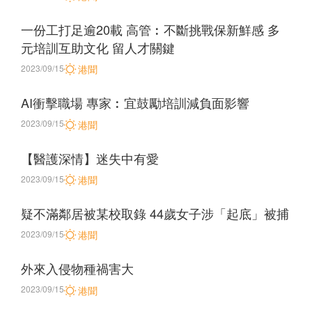
一份工打足逾20載 高管︰不斷挑戰保新鮮感 多
元培訓互助文化 留人才關鍵
2023/09/15
港聞
AI衝擊職場 專家︰宜鼓勵培訓減負面影響
2023/09/15
港聞
【醫護深情】迷失中有愛
2023/09/15
港聞
疑不滿鄰居被某校取錄 44歲女子涉「起底」被捕
2023/09/15
港聞
外來入侵物種禍害大
2023/09/15
港聞