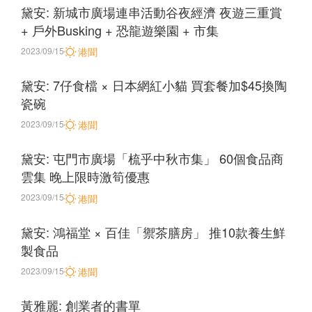
黛安: 新城市廣場連串活動谷夜經濟 夜遊三重賞
+ 戶外Busking + 恐龍遊樂園 + 市集
2023/09/15
港聞
黛安: 7仔食檔 × 日本網紅小貓 買套餐加$45換陶
瓷碗
2023/09/15
港聞
黛安: 屯門市廣場「梳乎中秋市集」 60個食品商
雲集 晚上限時激筍優惠
2023/09/15
港聞
黛安: 鴻福堂 × 百佳「禦茶膳房」 推10款養生鮮
製食品
2023/09/15
港聞
黃雅麗: 創業者的書單