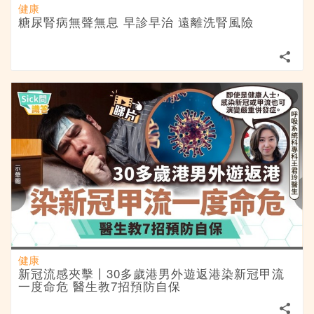
健康
糖尿腎病無聲無息 早診早治 遠離洗腎風險
健康
新冠流感夾擊丨30多歲港男外遊返港染新冠甲流
一度命危 醫生教7招預防自保