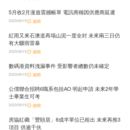
5月收2月漫遊震撼帳單 電訊商稱因供應商延遲
2023/09/15
港聞
紅雨又來石澳道再塌山泥一度全封 未來兩三日仍
有大驟雨雷暴
2023/09/15
港聞
數碼港資料洩漏事件 受影響者總數仍未確定
2023/09/15
港聞
公僕聯合招聘6職系包括AO 明起申請 未來2年學
士畢業生可考
2023/09/15
港聞
房協紅磡「豐頤居」8成半單位已租出 未來再推3
項目 供逾千伙