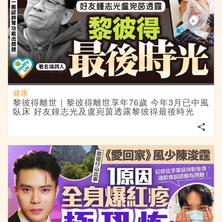
健康
黎彼得離世｜黎彼得離世享年76歲 今年3月已中風
臥床 好友鍾志光及盧宛茵透露黎彼得最後時光