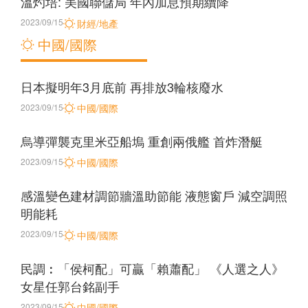
溫灼培: 美國聯儲局 年內加息預期續降
2023/09/15
財經/地產
中國/國際
日本擬明年3月底前 再排放3輪核廢水
2023/09/15
中國/國際
烏導彈襲克里米亞船塢 重創兩俄艦 首炸潛艇
2023/09/15
中國/國際
感溫變色建材調節牆溫助節能 液態窗戶 減空調照
明能耗
2023/09/15
中國/國際
民調︰「侯柯配」可贏「賴蕭配」 《人選之人》
女星任郭台銘副手
2023/09/15
中國/國際