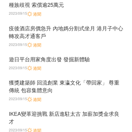
種族歧視 索償逾25萬元
2023/09/15
港聞
疫後酒店房價急升 內地媽分割式坐月 港月子中心
轉攻高才通客戶
2023/09/15
港聞
遊日平台用家角度出發 發掘新體驗
2023/09/15
港聞
獲獎建築師 回流創業 東瀛文化「帶回家」 尊重
傳統 包容集體意向
2023/09/15
港聞
IKEA變革迎挑戰 新店進駐太古 加薪加獎金求良
才
2023/09/15
港聞