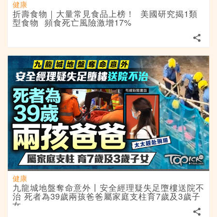
健康
折壽食物｜大量常見食品上榜！ 美國研究揭1類
型食物 頻食死亡風險激增17%
健康
九龍城地盤奪命意外丨安全經理疑失足墮樓送院不
治 死者為39歲兩孩爸爸屬家庭支柱育7歲及3歲子
女