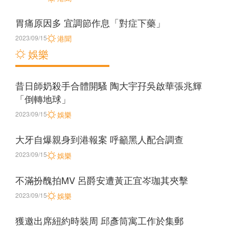
胃痛原因多 宜調節作息「對症下藥」
2023/09/15
港聞
娛樂
昔日師奶殺手合體開騷 陶大宇孖吳啟華張兆輝
「倒轉地球」
2023/09/15
娛樂
大牙自爆親身到港報案 呼籲黑人配合調查
2023/09/15
娛樂
不滿扮醜拍MV 呂爵安遭黃正宜岑珈其夾擊
2023/09/15
娛樂
獲邀出席紐約時裝周 邱彥筒寓工作於集郵