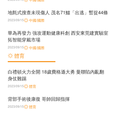
地氈式搜查未現傷人 茂名71鱷「出逃」暫捉44條
2023/09/15
中國/國際
華為再發力 強攻運動健康科創 西安東莞建實驗室
拓智能穿戴市場
2023/09/15
中國/國際
體育
白禮頓火力全開 18歲費格遜大勇 曼聯陷內亂翻
身仗難踢
2023/09/15
體育
背部手術後康復 哥帥回歸指揮
2023/09/15
體育