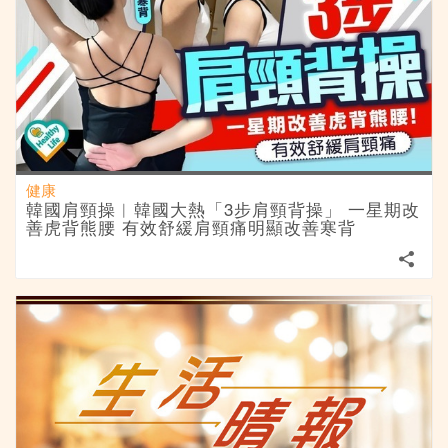
健康
韓國肩頸操︱韓國大熱「3步肩頸背操」 一星期改
善虎背熊腰 有效舒緩肩頸痛明顯改善寒背