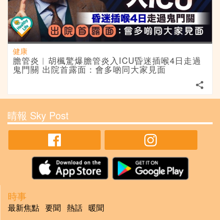
健康
膽管炎︱胡楓驚爆膽管炎入ICU昏迷插喉4日走過
鬼門關 出院首露面：會多啲同大家見面
晴報 Sky Post
時事
最新焦點
要聞
熱話
暖聞