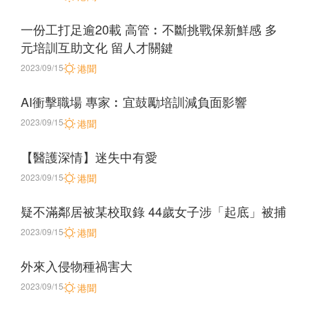
一份工打足逾20載 高管︰不斷挑戰保新鮮感 多
元培訓互助文化 留人才關鍵
2023/09/15
港聞
AI衝擊職場 專家︰宜鼓勵培訓減負面影響
2023/09/15
港聞
【醫護深情】迷失中有愛
2023/09/15
港聞
疑不滿鄰居被某校取錄 44歲女子涉「起底」被捕
2023/09/15
港聞
外來入侵物種禍害大
2023/09/15
港聞