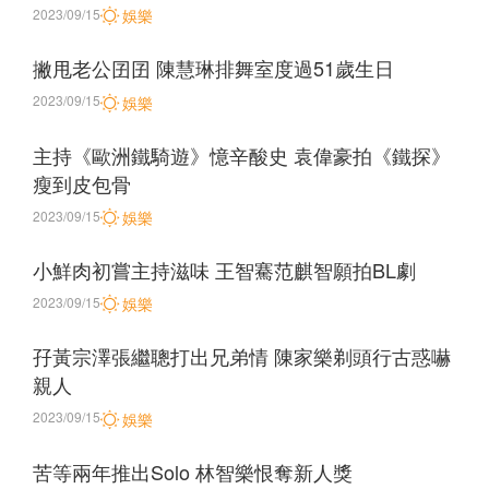
2023/09/15
娛樂
撇甩老公囝囝 陳慧琳排舞室度過51歲生日
2023/09/15
娛樂
主持《歐洲鐵騎遊》憶辛酸史 袁偉豪拍《鐵探》
瘦到皮包骨
2023/09/15
娛樂
小鮮肉初嘗主持滋味 王智騫范麒智願拍BL劇
2023/09/15
娛樂
孖黃宗澤張繼聰打出兄弟情 陳家樂剃頭行古惑嚇
親人
2023/09/15
娛樂
苦等兩年推出Solo 林智樂恨奪新人獎