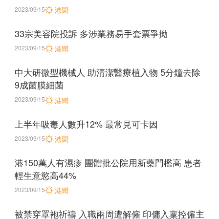
2023/09/15
港聞
33宗美容院投訴 多涉業務易手套票爭拗
2023/09/15
港聞
中大研微型機械人 助清潔醫療植入物 5分鐘去除
9成菌膜細菌
2023/09/15
港聞
上半年吸毒人數升12% 最常見可卡因
2023/09/15
港聞
港150萬人有濕疹 團體批公院用新藥門檻高 患者
輕生意慾高44%
2023/09/15
港聞
被禁穿罩袍祈禱 入職兩周遭解僱 印傭入稟控僱主