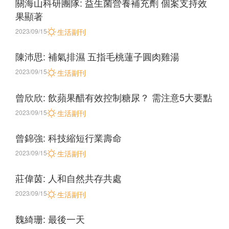
關海山科研團隊: 益生菌營養補充劑 個案支持效
果顯著
2023/09/15
生活副刊
陳沛思: 補氣排濕 五指毛桃蓮子圓肉雞湯
2023/09/15
生活副刊
曾欣欣: 飲蘋果醋有效控制糖尿？ 需注意5大要點
2023/09/15
生活副刊
曾錦強: 科技縮短行業壽命
2023/09/15
生活副刊
莊偉茵: 人和自然共存共處
2023/09/15
生活副刊
魏綺珊: 最後一天