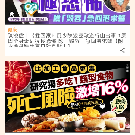
健康
陳浚霆｜《愛回家》風少陳浚霆歐遊行山出事 1原
因全身爆紅疹極恐怖 險「毀容」急回港求醫【附
皮膚科醫生夏日防蟲貼士】