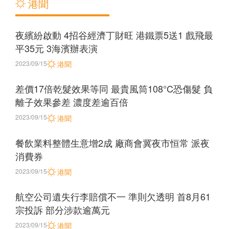
港聞
夜繽紛啟動 4招谷經濟丁財旺 港鐵票5送1 戲飛最
平35元 3海濱辦表演
2023/09/15
港聞
差價17倍乾髮效果等同 最貴風筒108°C恐傷髮 負
離子效果參差 濃度差逾百倍
2023/09/15
港聞
餐飲業料整體生意增2成 廠商會冀夜市恒常 派夜
消費券
2023/09/15
港聞
航空公司遺失行李賠償不一 準則欠透明 首8月61
宗投訴 部分涉款逾萬元
2023/09/15
港聞