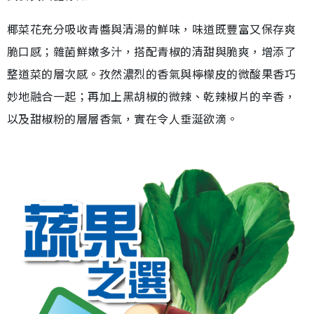
椰菜花充分吸收青醬與清湯的鮮味，味道既豐富又保存爽
脆口感；雜菌鮮嫩多汁，搭配青椒的清甜與脆爽，增添了
整道菜的層次感。孜然濃烈的香氣與檸檬皮的微酸果香巧
妙地融合一起；再加上黑胡椒的微辣、乾辣椒片的辛香，
以及甜椒粉的層層香氣，實在令人垂涎欲滴。