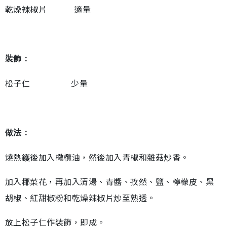
乾燥辣椒片 適量
裝飾：
松子仁 少量
做法：
燒熱鑊後加入橄欖油，然後加入青椒和雜菇炒香。
加入椰菜花，再加入清湯、青醬、孜然、鹽、檸檬皮、黑
胡椒、紅甜椒粉和乾燥辣椒片炒至熟透。
放上松子仁作裝飾，即成。