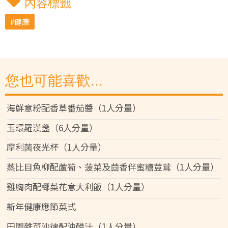
內容標籤
健康
您也可能喜歡...
海鮮意粉配香草番茄醬（1人分量）
玉環羅漢盞（6人分量）
摩利菌夜光杯（1人分量）
蒸比目魚柳配蘆筍、菠菜及茴香伴蜜糖荳茸（1人分量）
雞胸肉配椰菜花意大利飯（1人分量）
新年健康應節菜式
田園雜菜沙律配油醋汁（1人分量）