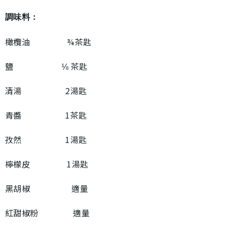
調味料：
橄欖油 ¾茶匙
鹽 ⅛ 茶匙
清湯 2湯匙
青醬 1茶匙
孜然 1湯匙
檸檬皮 1湯匙
黑胡椒 適量
紅甜椒粉 適量