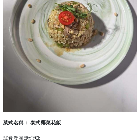
菜式名稱： 泰式椰菜花飯
試食兵團話你知: