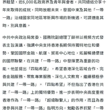
界翹楚，近6,000名政商界及青年與會者，共同總結分享十
年來取得的成就，同時放眼未來，發掘中東及其他「一帶
一路」沿綫國家同地區等新興市場的新機遇，可謂適逢其
時，別具意義。
中共中央政治局常委、國務院副總理丁薛祥以視頻方式發
表主旨演講，強調中央支持香港長期保持獨特地位和優
勢，鞏固國際金融、航運、貿易中心地位，拓展暢通便捷
的國際聯繫，在共建「一帶一路」中發揮更為重要的功
能。他並提出「四點希望」，希望香港深化區域合作、完
善金融服務、聚焦專業服務、深化人文教育，繼續積極參
與共建「一帶一路」。「四點希望」不但指出了香港在共
建「一帶一路」上的獨特優勢，進一步表明中央高度重視
香港作為「一帶一路」「超級聯繫人」的作用，而且為香
港參與共建「一帶一路」指明方向，勉勵各界抓緊「一帶