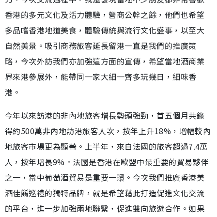
香港的多元文化及活力體驗，營商公幹之餘，他們也希望
多品嚐香港地道美食，體驗傳統與流行文化盛事，以至大
自然美景。吸引商務旅客延長留港一直是我們的推廣策
略，今次外訪我們亦加強這方面的宣傳，希望當地酒商業
界來港參展外，能帶同一家大細一齊多玩幾日，細味香
港。
今年以來訪港的非內地旅客增長勢頭強勁，首五個月共錄
得約500萬非內地訪港旅客人次，按年上升18%，增幅較內
地旅客市場更為顯著。上半年，來自法國的旅客超過7.4萬
人，按年增長9%。法國是香港在歐盟中最重要的貿易夥伴
之一，當中葡萄酒貿易是重要一環。今次我們推廣香港美
酒佳餚巡禮的獨特品牌，就是希望藉此打造促進文化交流
的平台，進一步加強兩地聯繫，促進雙向旅遊合作。如果