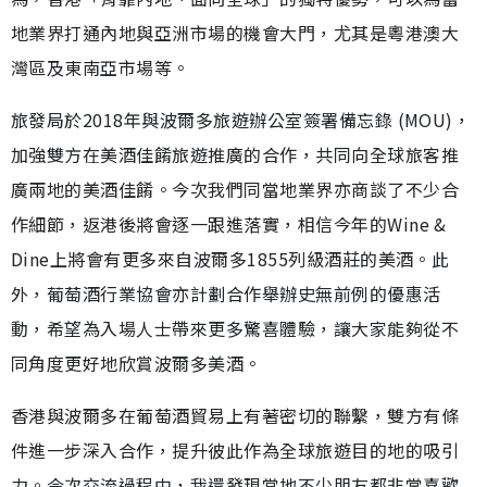
地業界打通內地與亞洲市場的機會大門，尤其是粵港澳大
灣區及東南亞市場等。
旅發局於2018年與波爾多旅遊辦公室簽署備忘錄 (MOU)，
加強雙方在美酒佳餚旅遊推廣的合作，共同向全球旅客推
廣兩地的美酒佳餚。今次我們同當地業界亦商談了不少合
作細節，返港後將會逐一跟進落實，相信今年的Wine &
Dine上將會有更多來自波爾多1855列級酒莊的美酒。此
外，葡萄酒行業協會亦計劃合作舉辦史無前例的優惠活
動，希望為入場人士帶來更多驚喜體驗，讓大家能夠從不
同角度更好地欣賞波爾多美酒。
香港與波爾多在葡萄酒貿易上有著密切的聯繫，雙方有條
件進一步深入合作，提升彼此作為全球旅遊目的地的吸引
力。今次交流過程中，我還發現當地不少朋友都非常喜歡