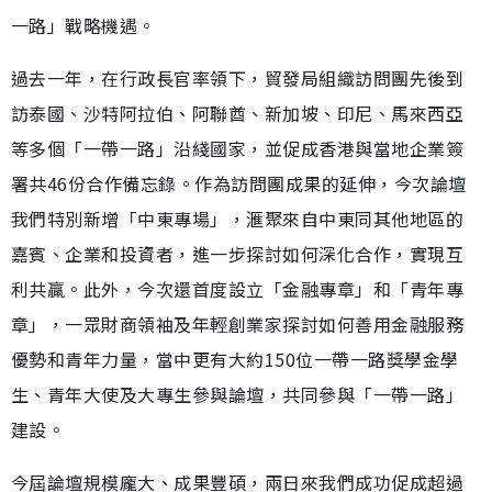
一路」戰略機遇。
過去一年，在行政長官率領下，貿發局組織訪問團先後到
訪泰國、沙特阿拉伯、阿聯酋、新加坡、印尼、馬來西亞
等多個「一帶一路」沿綫國家，並促成香港與當地企業簽
署共46份合作備忘錄。作為訪問團成果的延伸，今次論壇
我們特別新增「中東專場」，滙聚來自中東同其他地區的
嘉賓、企業和投資者，進一步探討如何深化合作，實現互
利共贏。此外，今次還首度設立「金融專章」和「青年專
章」，一眾財商領袖及年輕創業家探討如何善用金融服務
優勢和青年力量，當中更有大約150位一帶一路獎學金學
生、青年大使及大專生參與論壇，共同參與「一帶一路」
建設。
今屆論壇規模龐大、成果豐碩，兩日來我們成功促成超過