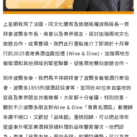
上星期我飛了法國，同文化體育及旅遊局羅淑佩局長一齊
拜會波爾多市長、商會以及業界朋友，探討加強兩地文化
旅遊合作，成果豐碩。我們此行重點推介了即將於十月舉
行的2025香港美酒佳餚巡禮 (Wine & Dine)，加強兩地在
葡萄酒和其他領域的緊密聯繫，促進兩地雙向旅遊合作。
到埗波爾多後，我們馬不停蹄拜會了波爾多葡萄酒行業協
會、波爾多1855列級酒莊協會等，並同近40位來自當地的
官員及業界朋友共進晚餐。大家都十分雀躍，特別欣喜、
聽到不少波爾多朋友對Wine & Dine「尊貴名酒區」載譽歸
來讚不絕口，又歡迎「品味館」重磅回歸，可以把此項年
度盛事升呢至美酒與頂級料理的品味鑒賞層次。他們認
為，香港「背靠內地、面向全球」的獨特優勢，可以為當