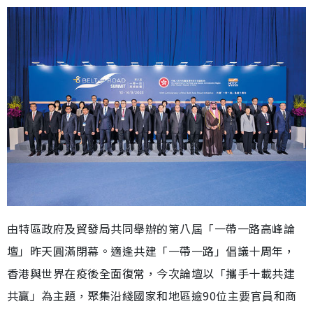
由特區政府及貿發局共同舉辦的第八屆「一帶一路高峰論
壇」昨天圓滿閉幕。適逢共建「一帶一路」倡議十周年，
香港與世界在疫後全面復常，今次論壇以「攜手十載共建
共贏」為主題，聚集沿綫國家和地區逾90位主要官員和商