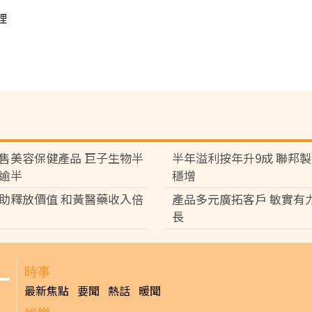
理
售美容保健產品 巨子生物半
半年溢利按年升9成 聯邦
逾半
穩增
助釋放價值 和黃醫藥收入倍
產品多元廣拓客戶 敏實有
長
時事
最新焦點
要聞
熱話
暖聞