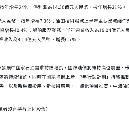
按年增長24%；淨利潤為14.56億元人民幣，按年增長31%。
億元人民幣，按年增長7.3%；油田技術服務上半年主要業務綫作
幅增長40.4%；船舶服務業務上半年營業收入為19.04億元人
收入為9.14億元人民幣，增長6.7%。
上亞洲發展中國家石油需求持續增長，國際油價將維持高位震盪，
求將持續復甦，同時在國家增儲上產「7年行動計劃」持續推
善，以及新裝備投用、新技術應用、一體化項目推廣，中海油
。（筆者沒有持有上述股票）