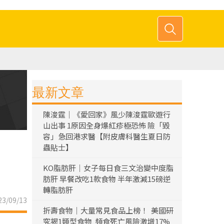
最新文章
陳浚霆｜《愛回家》風少陳浚霆歐遊行
山出事 1原因全身爆紅疹極恐怖 險「毀
容」急回港求醫【附皮膚科醫生夏日防
蟲貼士】
KO脂肪肝｜女子每日食三文治變中度脂
肪肝 早餐改吃1款食物 半年激減15磅逆
轉脂肪肝
3/09/13
折壽食物｜大量常見食品上榜！ 美國研
究揭1類型食物 頻食死亡風險激增17%