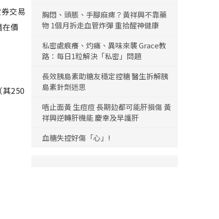
國證券交易
胸悶、頭脹、手腳麻痺？黃祥興不靠藥
物 1個月拆走血管炸彈 重拾醒神健康
潛在價
私密處痕癢、灼痛、異味來襲 Grace教
路：每日1粒解決「私密」問題
長效胰島素助糖友穩定控糖 醫生拆解胰
島素針劑迷思
其250
唔止面黃 生痘痘 長期攰都可能肝損傷 黃
祥興逆轉肝機能 慶幸及早護肝
血糖失控好傷「心」!