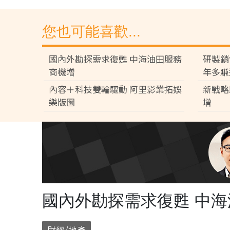
您也可能喜歡...
國內外勘探需求復甦 中海油田服務
研製銷
商機增
年多賺
內容＋科技雙輪驅動 阿里影業拓娛
新戰略
樂版圖
增
國內外勘探需求復甦 中
財經/地產