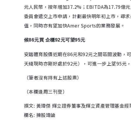
元人民幣，按年增加37.2%；EBITDA為17.79億
委員會遞交上市申請，計劃最快明年初上市，尋求
值，同時亦有望加快Amer Sports的業務發展。
候86元買 企穩92元可望95元
安踏體育股價近期在86元和92元之間區間波動，可
天綫現時亦剛好處於92元），可進一步上望95元，
（筆者沒有持有上述股票）
（本欄逢周三刊登）
撰文: 黃瑋傑 輝立證券董事及輝立資產管理基金經
欄名: 揀股瑋論