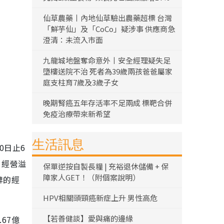
仙草農藥丨內地仙草驗出農藥超標 台灣
「鮮芋仙」及「CoCo」疑涉事 供應商急
澄清：未流入市面
九龍城地盤奪命意外丨安全經理疑失足
墮樓送院不治 死者為39歲兩孩爸爸屬家
庭支柱育7歲及3歲子女
晚期腎癌五年存活率不足兩成 標靶合併
免疫治療帶來新希望
生活訊息
0日止6
。經營溢
保單逆按自製長糧 | 充裕退休儲備 + 保
障家人GET！（附個案說明）
牌的經
HPV相關頭頸癌新症上升 男性高危
【若善健談】愛與痛的邊緣
.67億