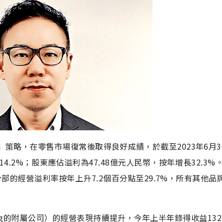
」策略，在零售市場復常後取得良好成績，於截至2023年6月3
4.2%；股東應佔溢利為47.48億元人民幣，按年增長32.3%
A分部的經營溢利率按年上升7.2個百分點至29.7%，所有其他品
 Holding的附屬公司）的經營表現持續提升，今年上半年錄得收益132