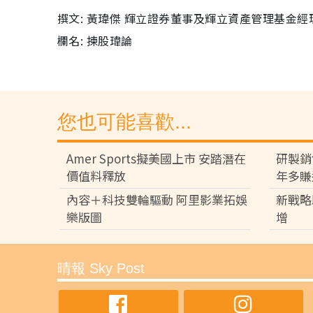
撰文: 黃瑋傑 輝立證券董事及輝立資產管理基金經
欄名: 揀股瑋論
您也可能喜歡...
Amer Sports擬美國上市 安踏潛在
研製銷
價值料釋放
年多賺
內容＋科技雙輪驅動 阿里影業拓娛
新戰略
樂版圖
增
晴報 Sky Post