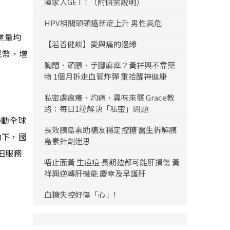
障家人GET！（附個案說明）
HPV相關頭頸癌新症上升 男性高危
業量均
【若善健談】愛與痛的邊緣
民幣，增
胸悶、頭脹、手腳麻痺？黃祥興不靠藥
物 1個月拆走血管炸彈 重拾醒神健康
私密處痕癢、灼痛、異味來襲 Grace教
路：每日1粒解決「私密」問題
帶動全球
長效胰島素助糖友穩定控糖 醫生拆解胰
動下，國
島素針劑迷思
田服務
唔止面黃 生痘痘 長期攰都可能肝損傷 黃
祥興逆轉肝機能 慶幸及早護肝
血糖失控好傷「心」!