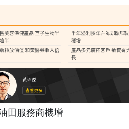
售美容保健產品 巨子生物半
半年溢利按年升9成 聯邦
逾半
穩增
助釋放價值 和黃醫藥收入倍
產品多元廣拓客戶 敏實有
長
黃瑋傑
查看更多
海油田服務商機增