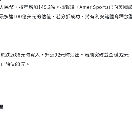
元人民幣，按年增加149.2%。據報道，Amer Sports已向美
最多達100億美元的估值，若分拆成功，將有利安踏體育釋放
於跌近86元時買入，升近92元時沽出。若能突破並企穩92元（
止蝕位83元。
理