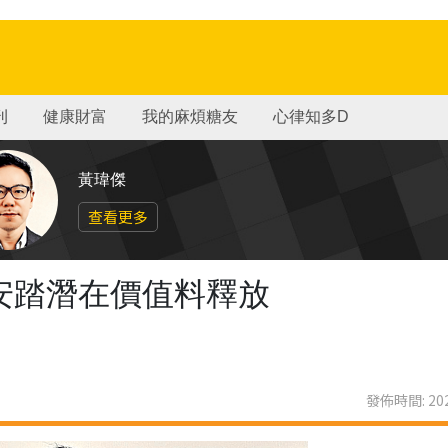
刊
健康財富
我的麻煩糖友
心律知多D
黃瑋傑
查看更多
上市 安踏潛在價值料釋放
發佈時間: 202