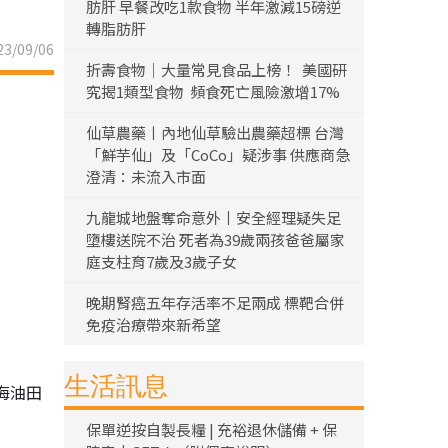
肪肝 早餐改吃1款食物 半年激減15磅逆
轉脂肪肝
3/09/06
折壽食物｜大量常見食品上榜！ 美國研
究揭1類型食物 頻食死亡風險激增17%
仙草農藥丨內地仙草驗出農藥超標 台灣
「鮮芋仙」及「CoCo」疑涉事 供應商急
澄清：未流入市面
九龍城地盤奪命意外丨安全經理疑失足
墮樓送院不治 死者為39歲兩孩爸爸屬家
庭支柱育7歲及3歲子女
晚期腎癌五年存活率不足兩成 標靶合併
免疫治療帶來新希望
生活訊息
海油田
保單逆按自製長糧 | 充裕退休儲備 + 保