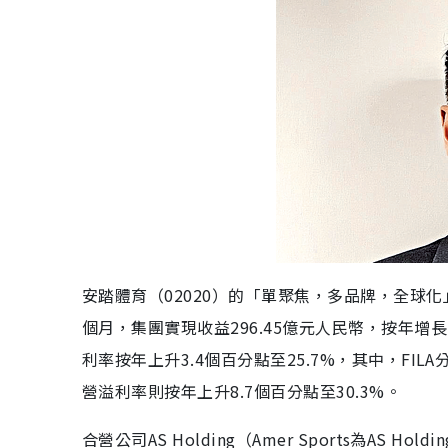
安踏體育（02020）的「單聚焦，多品牌，全球化
個月，集團實現收益296.45億元人民幣，按年增長1
利率按年上升3.4個百分點至25.7%，其中，FIL
營溢利率則按年上升8.7個百分點至30.3%。
合營公司AS Holding（Amer Sports為AS