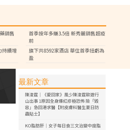
製藥銷售
首季按年多賺3.5倍 新秀麗銷售超疫
前
力持續增
旗下共8592家酒店 華住首季扭虧為
盈
最新文章
陳浚霆｜《愛回家》風少陳浚霆歐遊行
山出事 1原因全身爆紅疹極恐怖 險「毀
容」急回港求醫【附皮膚科醫生夏日防
蟲貼士】
KO脂肪肝｜女子每日食三文治變中度脂