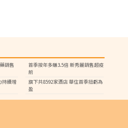
製藥銷售
首季按年多賺3.5倍 新秀麗銷售超疫
前
力持續增
旗下共8592家酒店 華住首季扭虧為
盈