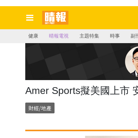
健康
晴報電視
主題特集
時事
副
Amer Sports擬美國
財經/地產