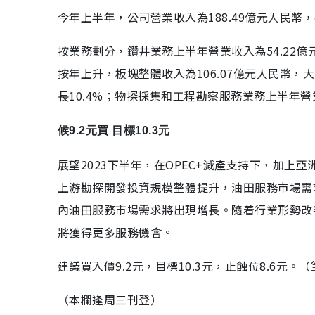
今年上半年，公司營業收入為188.49億元人民幣，
按業務劃分，鑽井業務上半年營業收入為54.22
按年上升，板塊整體收入為106.07億元人民幣，大
長10.4%；物探採集和工程勘察服務業務上半年營業
候9.2元買 目標10.3元
展望2023下半年，在OPEC+減產支持下，加
上游勘探開發投資規模整體提升，油田服務市場需
內油田服務市場需求將出現增長。隨着行業形勢改
將獲得更多服務機會。
建議買入價9.2元，目標10.3元，止蝕位8.6元
（本欄逢周三刊登）