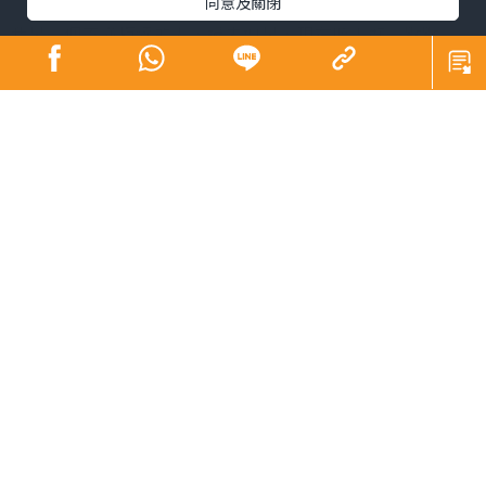
同意及關閉
我是一個不懂拒絕的人，過去如是，現在嘛！好一點點
啦。上網找「拒絕」的資料，以尋求「認同綁架」來描述
這類人，他們的行為包括：
 不太愛找別人幫忙，怕給人添麻煩。但人家求他的話，
卻盡量答應。
 試過拒絕別人，但內心會感覺愧疚，或不好意思。
 盡量不想跟別人起衝突，覺得這樣會破壞關係。
 在人家口中，總會用「好人」、「善良」來形容這類
人。
看看這些描述，真的「中了」幾點。
只是，不懂拒絕的後果，就是把自己寶貴的時間甚至優先
次序拱手給了別人。最近身體曾出現不適，感恩的是沒有