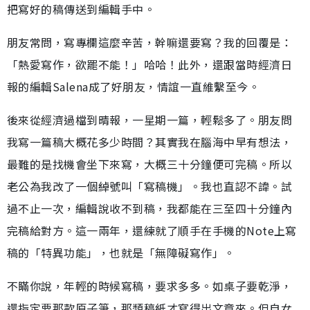
把寫好的稿傳送到編輯手中。
朋友常問，寫專欄這麼辛苦，幹嘛還要寫？我的回覆是：
「熱愛寫作，欲罷不能！」哈哈！此外，還跟當時經濟日
報的編輯Salena成了好朋友，情誼一直維繫至今。
後來從經濟過檔到晴報，一星期一篇，輕鬆多了。朋友問
我寫一篇稿大概花多少時間？其實我在腦海中早有想法，
最難的是找機會坐下來寫，大概三十分鐘便可完稿。所以
老公為我改了一個綽號叫「寫稿機」。我也直認不諱。試
過不止一次，編輯說收不到稿，我都能在三至四十分鐘內
完稿給對方。這一兩年，還練就了順手在手機的Note上寫
稿的「特異功能」，也就是「無障礙寫作」。
不瞞你說，年輕的時候寫稿，要求多多。如桌子要乾淨，
還指定要那款原子筆，那類稿紙才寫得出文章來。但自女