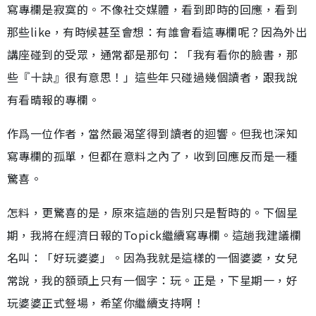
寫專欄是寂寞的。不像社交媒體，看到即時的回應，看到
那些like，有時候甚至會想：有誰會看這專欄呢？因為外出
講座碰到的受眾，通常都是那句：「我有看你的臉書，那
些『十訣』很有意思！」這些年只碰過幾個讀者，跟我說
有看晴報的專欄。
作爲一位作者，當然最渴望得到讀者的迴響。但我也深知
寫專欄的孤單，但都在意料之內了，收到回應反而是一種
驚喜。
怎料，更驚喜的是，原來這趟的告別只是暫時的。下個星
期，我將在經濟日報的Topick繼續寫專欄。這趟我建議欄
名叫：「好玩婆婆」。因為我就是這樣的一個婆婆，女兒
常說，我的額頭上只有一個字：玩。正是，下星期一，好
玩婆婆正式豋場，希望你繼續支持啊！