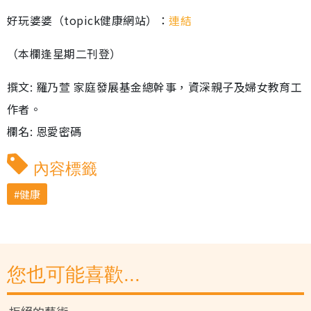
好玩婆婆（topick健康網站）：
連結
（本欄逢星期二刊登）
撰文: 羅乃萱 家庭發展基金總幹事，資深親子及婦女教育工
作者。
欄名: 恩愛密碼
內容標籤
健康
您也可能喜歡...