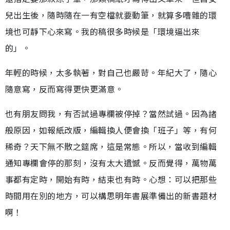
兒出生後，隨時隨在一有空檔就要動筆，就算多嘈雜的環
境也可靜下心來寫。我的稿很多時候是「環境逼出來
的」。
年輕的時候，太多執著，對自己也嚴苛。年紀大了，隨心
隨意寫，反而寫得更快更滿意。
也有朋友問我，有否試過專欄被停掉？當然試過。因為諸
般原因，如報紙改版，編輯換人便會換「班子」等，有何
稀奇？天下無不散之筵席，這是常態。所以，當收到編輯
通知專欄會停的那刻，沒有太大遺憾。反而覺得，萬物萬
事都有定時，開始有時，結束也有時。心想：可以把那些
時間用在別的地方，可以構思明年書展準備出的新書題材
啊！