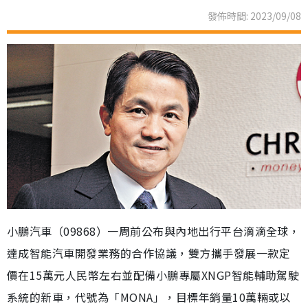
發佈時間: 2023/09/08
小鵬汽車（09868）一周前公布與內地出行平台滴滴全球，
達成智能汽車開發業務的合作協議，雙方攜手發展一款定
價在15萬元人民幣左右並配備小鵬專屬XNGP智能輔助駕駛
系統的新車，代號為「MONA」，目標年銷量10萬輛或以