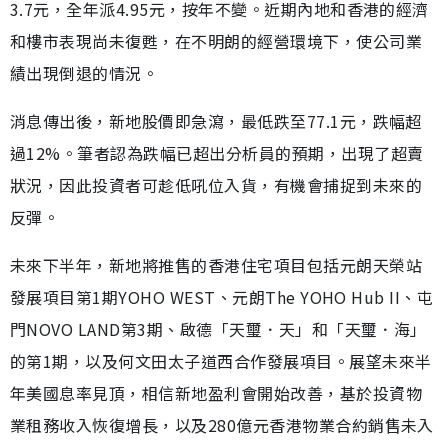
3.7元，全年派4.95元，按年不變。近期內地和香港的經濟
和樓市表現尚未復甦，在不明朗的經營環境下，使公司業
績出現倒退的情況。
消息傳出後，新地股價即急瀉，最低跌至77.1元，跌幅超
過12%。筆者認為跌幅已超出分析員的預期，出現了超賣
狀況，因此投資者可趁低吼位入貨，有機會捕捉到未來的
反彈。
未來下半年，新地將推售的香港住宅項目包括元朗天榮站
發展項目第1期YOHO WEST、元朗The YOHO Hub II、屯
門NOVO LAND第3期、啟德「天璽．天」和「天璽．海」
的第1期，以及何文田太子道西合作發展項目。展望未來半
年美國息率見頂，相信新地盈利會開始改善，基於投資物
業租務收入恢復增長，以及280億元香港物業合約銷售未入