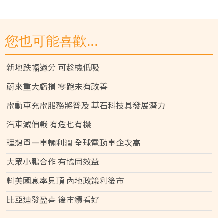
您也可能喜歡...
新地跌幅過分 可趁機低吸
蔚來重大虧損 零跑未有改善
電動車充電服務將普及 基石科技具發展潛力
汽車減價戰 有危也有機
理想單一車輛利潤 全球電動車企次高
大眾小鵬合作 有協同效益
料美國息率見頂 內地政策利後市
比亞迪發盈喜 後市續看好