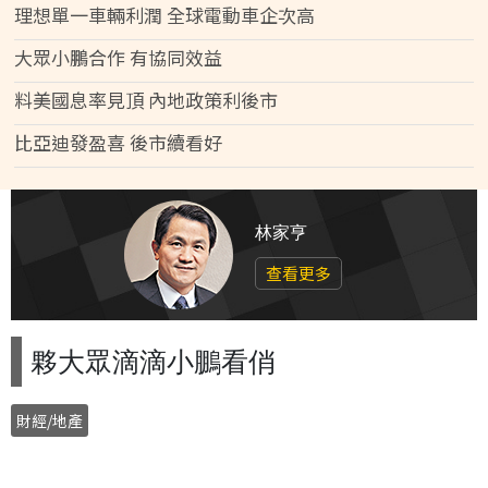
理想單一車輛利潤 全球電動車企次高
大眾小鵬合作 有協同效益
料美國息率見頂 內地政策利後市
比亞迪發盈喜 後市續看好
林家亨
查看更多
夥大眾滴滴小鵬看俏
財經/地產