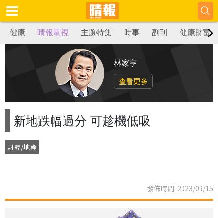
健康
晴報電視
主題特集
時事
副刊
健康財富
林家亨
查看更多
新地跌幅過分 可趁機低吸
財經/地產
發佈時間: 2023/09/15