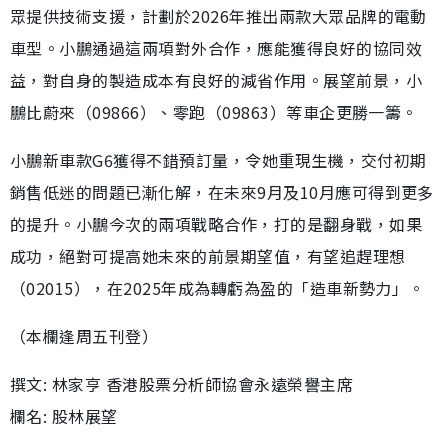
眾提供技術支援，計劃於2026年推出兩款大眾品牌的電動
車型。小鵬通過這兩項對外合作，應能獲得良好的協同效
益，對自身的製造成本有良好的減省作用。展望前景，小
鵬比蔚來（09866）、零跑（09863）等車企更勝一籌。
小鵬新車款G6獲得不錯預訂量，令她重現生機，交付初期
銷售低迷的問題已漸化解，在未來9月及10月應可得到更多
的提升。小鵬今次的兩項戰略合作，打的是翻身戰，如果
成功，絕對可提高她未來的前景期望值，有望追趕理想
（02015），在2025年成為轉虧為盈的「造車新勢力」。
（本欄逢周五刊登）
撰文: 林家亨 香港股票分析師協會永遠榮譽主席
欄名: 股林展望