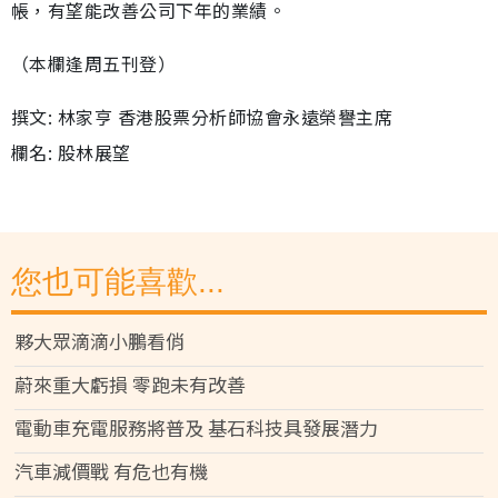
帳，有望能改善公司下年的業績。
（本欄逢周五刊登）
撰文: 林家亨 香港股票分析師協會永遠榮譽主席
欄名: 股林展望
您也可能喜歡...
夥大眾滴滴小鵬看俏
蔚來重大虧損 零跑未有改善
電動車充電服務將普及 基石科技具發展潛力
汽車減價戰 有危也有機