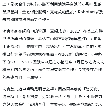
上。是次合作意味着小鵬可利用滴滴平台進行小鵬車型的
品牌營銷、金融保險服務、充電設施建設、Robotaxi以及
未來國際市場方面等合作。
滴滴本身在網約車的營運一直頗成功，2021年在美上市時
已成為業界的龍頭，霸佔了中國市場超過半壁江山，把對
手曹操出行、美團打的、高德出行、首汽約車、快的、如
祺出行等競爭者遠遠拋在後面。在2020年的時候，小鵬旗
下的G3、P5、P7型號車款已在小桔租車（現已改名為滴滴
租車）的名單之內，兩企業早有商業合作，今次是在合作
的基礎再向上一層樓。
滴滴放棄造車業務是明智之舉，因為兩年前的「達芬奇」
造車項目，令她損失了近34億元人民幣。此外，小鵬先前
亦與大眾進行了戰略合作，主要是以小鵬G9型號底架為大