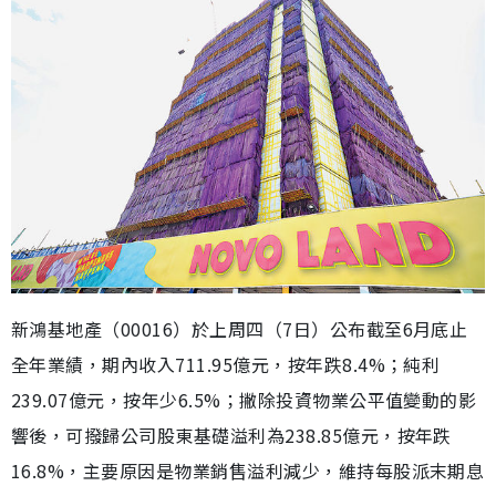
新鴻基地產（00016）於上周四（7日）公布截至6月底止
全年業績，期內收入711.95億元，按年跌8.4%；純利
239.07億元，按年少6.5%；撇除投資物業公平值變動的影
響後，可撥歸公司股東基礎溢利為238.85億元，按年跌
16.8%，主要原因是物業銷售溢利減少，維持每股派末期息