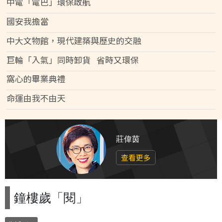
中電「電巴」環保啟航
國安我擔當
中大文物館，現代建築與歷史的交融
巨輪「入氣」同時卸貨 省時又環保
窩心的畢業典禮
命運由我不由天
莊偉茵
查看更多
鐘樓歲「閱」