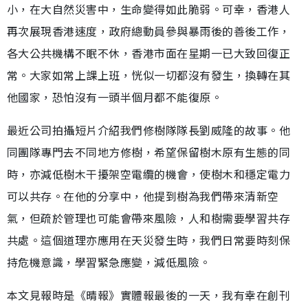
小，在大自然災害中，生命變得如此脆弱。可幸，香港人
再次展現香港速度，政府總動員參與暴雨後的善後工作，
各大公共機構不眠不休，香港市面在星期一已大致回復正
常。大家如常上課上班，恍似一切都沒有發生，換轉在其
他國家，恐怕沒有一頭半個月都不能復原。
最近公司拍攝短片介紹我們修樹隊隊長劉威隆的故事。他
同團隊專門去不同地方修樹，希望保留樹木原有生態的同
時，亦減低樹木干擾架空電纜的機會，使樹木和穩定電力
可以共存。在他的分享中，他提到樹為我們帶來清新空
氣，但疏於管理也可能會帶來風險，人和樹需要學習共存
共處。這個道理亦應用在天災發生時，我們日常要時刻保
持危機意識，學習緊急應變，減低風險。
本文見報時是《晴報》實體報最後的一天，我有幸在創刊