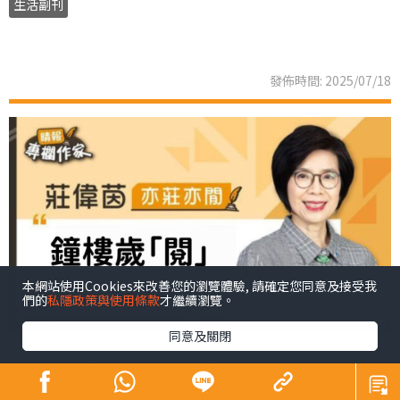
生活副刊
發佈時間: 2025/07/18
本網站使用Cookies來改善您的瀏覽體驗, 請確定您同意及接受我
們的
私隱政策與使用條款
才繼續瀏覽。
同意及關閉
一年一度的香港書展又再次登場，又會見到愛書之人揀選
心愛書本的時候。隨著數碼科技急速發展，尋求知識不再