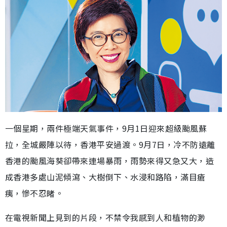
一個星期，兩件極端天氣事件，9月1日迎來超級颱風蘇
拉，全城嚴陣以待，香港平安過渡。9月7日，冷不防遠離
香港的颱風海葵卻帶來連場暴雨，雨勢來得又急又大，造
成香港多處山泥傾瀉、大樹倒下、水浸和路陷，滿目瘡
痍，慘不忍睹。
在電視新聞上見到的片段，不禁令我感到人和植物的渺