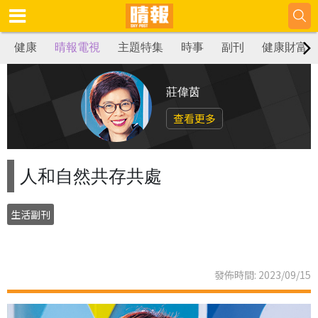
健康
晴報電視
主題特集
時事
副刊
健康財富
莊偉茵
查看更多
人和自然共存共處
生活副刊
發佈時間: 2023/09/15