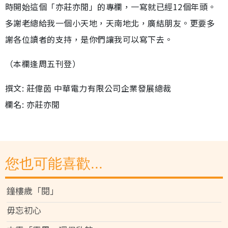
時開始這個「亦莊亦閒」的專欄，一寫就已經12個年頭。
多謝老總給我一個小天地，天南地北，廣結朋友。更要多
謝各位讀者的支持，是你們讓我可以寫下去。
（本欄逢周五刊登）
撰文: 莊偉茵 中華電力有限公司企業發展總裁
欄名: 亦莊亦閒
您也可能喜歡...
鐘樓歲「閱」
毋忘初心