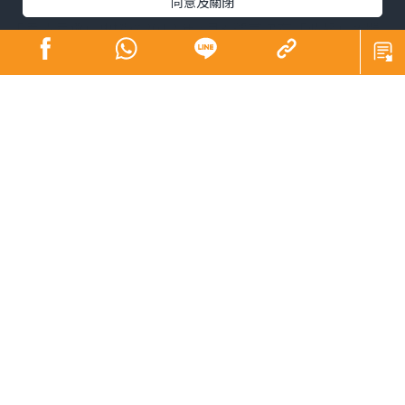
同意及關閉
「添情添趣」專欄從2012 年7月3 號首次在「晴報」實體
版刊登，至今已足十三個年頭。2023 年8月起實體版停刊
後，專欄就轉到電子版「上架」，至今也接近兩年了。在
這十三年中，每週一篇500 字左右的文章，合計大概有600
多篇，字數該不少於30萬字，且從來沒有脫稿。對一個
「業餘爬格子」來說，能有這樣的「成就」，真能「飲得
杯落」。在這十三年中的「爬格子」日子中，除了自己獲
益匪淺外， 更讓我對每天都在努力筆耕而寫成可讀性高及
有意義文章的專欄作者及傳媒人深表莫大的敬意！
能夠在這十三年內完成這600 多篇文章，實在要感謝很多
人。首先，當然要感謝經濟日報負責「晴報」的領導跟編
輯給我這個寫專欄的機會，特別是做了我文章編輯最長時
間的林女士。開始寫稿時，我還在港龍航空工作，寫好的