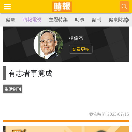
健康
晴報電視
主題特集
時事
副刊
健康財富
楊偉添
查看更多
有志者事竟成
生活副刊
發佈時間: 2025/07/15