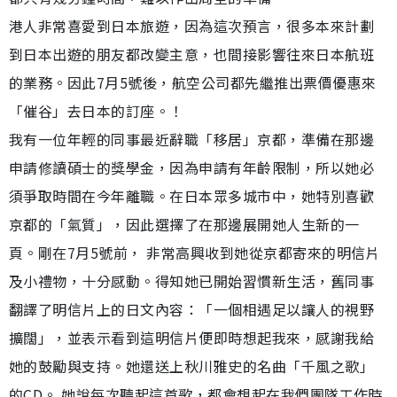
港人非常喜愛到日本旅遊，因為這次預言，很多本來計劃
到日本出遊的朋友都改變主意，也間接影響往來日本航班
的業務。因此7月5號後，航空公司都先繼推出票價優惠來
「催谷」去日本的訂座。！
我有一位年輕的同事最近辭職「移居」京都，準備在那邊
申請修讀碩士的獎學金，因為申請有年齡限制，所以她必
須爭取時間在今年離職。在日本眾多城市中，她特別喜歡
京都的「氣質」，因此選擇了在那邊展開她人生新的一
頁。剛在7月5號前， 非常高興收到她從京都寄來的明信片
及小禮物，十分感動。得知她已開始習慣新生活，舊同事
翻譯了明信片上的日文內容：「一個相遇足以讓人的視野
擴闊」，並表示看到這明信片便即時想起我來，感謝我給
她的鼓勵與支持。她還送上秋川雅史的名曲「千風之歌」
的CD。 她說每次聽起這首歌，都會想起在我們團隊工作時