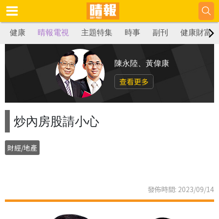
健康
晴報電視
主題特集
時事
副刊
健康財富
陳永陸、黃偉康
查看更多
炒內房股請小心
財經/地產
發佈時間: 2023/09/14