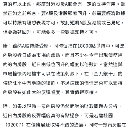
真的可以止跌，那麼對港股及A股會有一定的支持作用。當
然正如之前所言，要A股及港股顯著回升，必需要經濟數據
可以持續有理想表現才可，故此短期A股及港股或已見底，
但要顯著回升，可能要多一些數據支持才可。
康︰雖然A股持續受壓，同時恒指在18000點爭持中，可是
內房股近日成為市場的焦點，而且不少在今年出現債務違
約的內房股，近日由低位回升的幅度以倍數計。當然這與
市場憧憬內地樓市可以在政策刺激下，在「金九銀十」的
傳統旺季中有明顯的復甦，不過這樣的憧憬是否可以支持
內房股有如此大的反彈幅度，其實值得商榷。
陸︰如果以現時一眾內房股仍然面對的財政問題去分析，
近日內房股的反彈幅度真的有點過多，可是若碧桂園
（02007）在債務展延取得不錯的進展，同時一眾內房股在