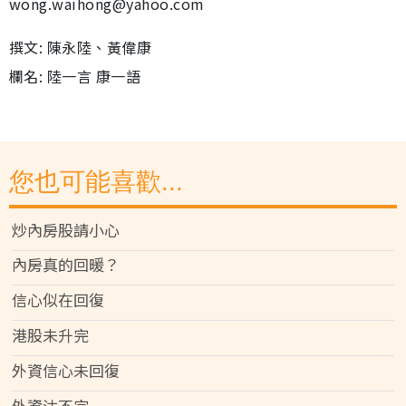
wong.waihong@yahoo.com
撰文: 陳永陸、黃偉康
欄名: 陸一言 康一語
您也可能喜歡...
炒內房股請小心
內房真的回暖？
信心似在回復
港股未升完
外資信心未回復
外資沽不完