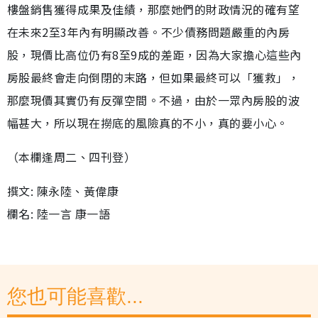
樓盤銷售獲得成果及佳績，那麼她們的財政情況的確有望
在未來2至3年內有明顯改善。不少債務問題嚴重的內房
股，現價比高位仍有8至9成的差距，因為大家擔心這些內
房股最終會走向倒閉的末路，但如果最終可以「獲救」，
那麼現價其實仍有反彈空間。不過，由於一眾內房股的波
幅甚大，所以現在撈底的風險真的不小，真的要小心。
（本欄逢周二、四刊登）
撰文: 陳永陸、黃偉康
欄名: 陸一言 康一語
您也可能喜歡...