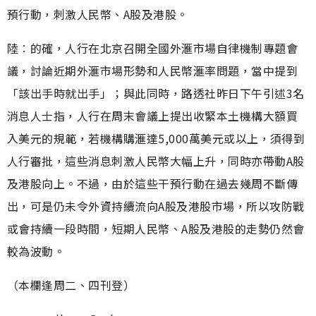
預行動，刺激人民幣、A股及港股。
陸︰的確，人行在北京召開全國外滙市場自律機制專題會
議，討論近期外滙市場形勢和人民幣滙率問題，當中提到
「該出手時就出手」；與此同時，路透社昨日下午引述3名
消息人士指，人行在周末會議上提出收緊本土機構大額買
入美元的規範，若機構購滙達5,000萬美元或以上，須得到
人行審批，這些消息刺激人民幣大幅上升，同時亦帶動A股
及港股向上。不過，由於這些干預行動在過去幾周不斷傳
出，可是仍未令外資持續流向A股及港股市場，所以攻防戰
或會持續一段時間，短期人民幣、A股及港股的走勢仍然會
較為波動。
（本欄逢周二、四刊登）