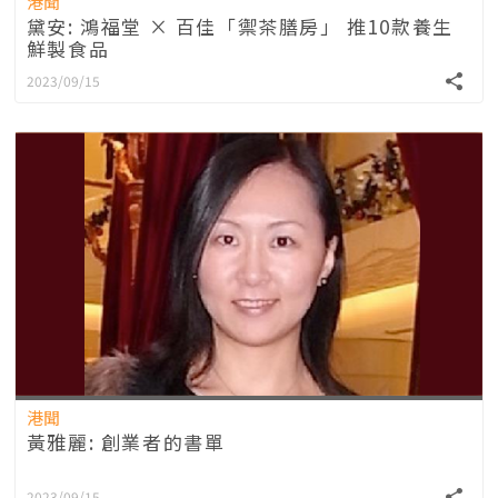
港聞
黛安: 鴻福堂 × 百佳「禦茶膳房」 推10款養生
鮮製食品
2023/09/15
港聞
黃雅麗: 創業者的書單
2023/09/15