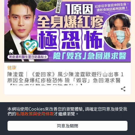
健康
陳浚霆｜《愛回家》風少陳浚霆歐遊行山出事 1
原因全身爆紅疹極恐怖 險「毀容」急回港求醫
【附皮膚科醫生夏日防蟲貼士】
本網站使用Cookies來改善您的瀏覽體驗, 請確定您同意及接受我
們的
私隱政策與使用條款
才繼續瀏覽。
同意及關閉