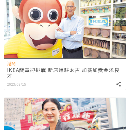
港聞
IKEA變革迎挑戰 新店進駐太古 加薪加獎金求良
才
2023/09/15