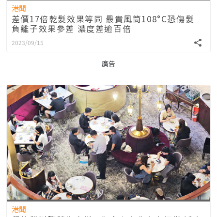
港聞
差價17倍乾髮效果等同 最貴風筒108°C恐傷髮
負離子效果參差 濃度差逾百倍
2023/09/15
廣告
港聞