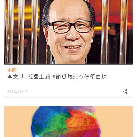
港聞
李文基: 孤獨上路 #節瓜炆煮奄仔蟹白蜆
2023/09/15