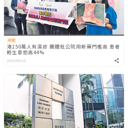
港聞
港150萬人有濕疹 團體批公院用新藥門檻高 患者
輕生意慾高44%
2023/09/15