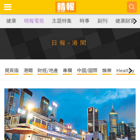
健康
晴報電視
主題特集
時事
副刊
健康財富
日報-港聞
揭頁版
港聞
財經/地產
專欄
中國/國際
娛樂
Healthy Li