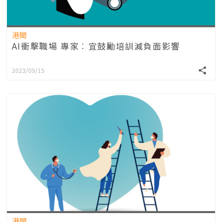
港聞
AI衝擊職場 專家︰宜鼓勵培訓減負面影響
2023/09/15
港聞