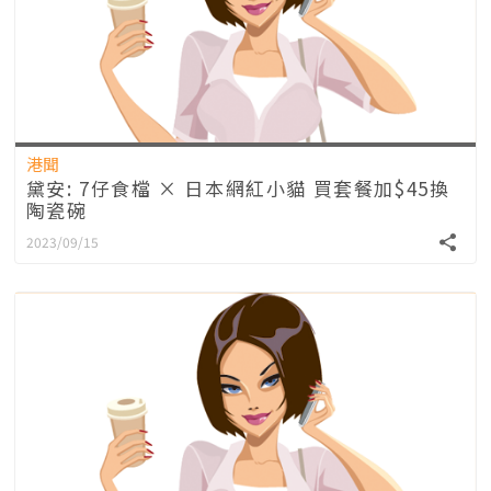
港聞
黛安: 7仔食檔 × 日本網紅小貓 買套餐加$45換
陶瓷碗
2023/09/15