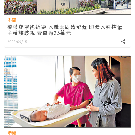
港聞
被禁穿罩袍祈禱 入職兩周遭解僱 印傭入稟控僱
主種族歧視 索償逾25萬元
2023/09/15
港聞