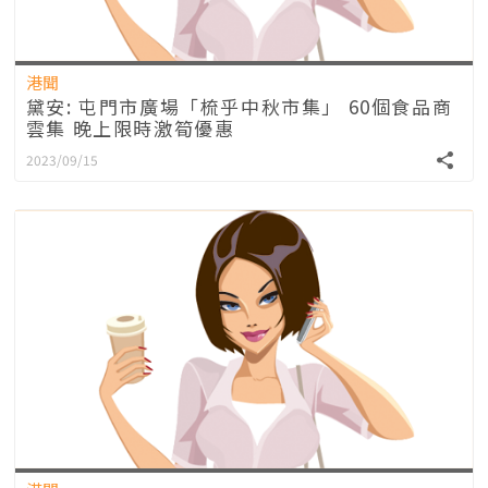
港聞
黛安: 屯門市廣場「梳乎中秋市集」 60個食品商
雲集 晚上限時激筍優惠
2023/09/15