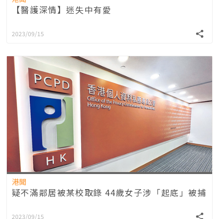
【醫護深情】迷失中有愛
2023/09/15
港聞
疑不滿鄰居被某校取錄 44歲女子涉「起底」被捕
2023/09/15