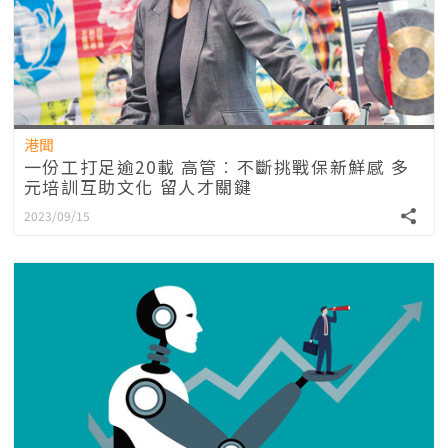
港聞
一份工打足逾20載 高管︰不斷挑戰保新鮮感 多
元培訓互助文化 留人才關鍵
2023/09/15