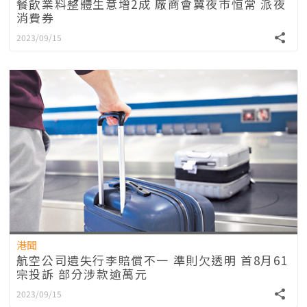
餐飲業料整體生意增2成 廠商會冀夜市恒常 派夜
消費券
2023/09/15
港聞
航空公司遺失行李賠償不一 準則欠透明 首8月61
宗投訴 部分涉款逾萬元
2023/09/15