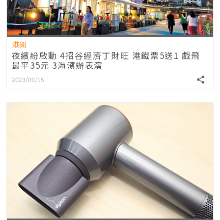
港聞
夜繽紛啟動 4招谷經濟丁財旺 港鐵票5送1 戲飛
最平35元 3海濱辦表演
2023/09/15