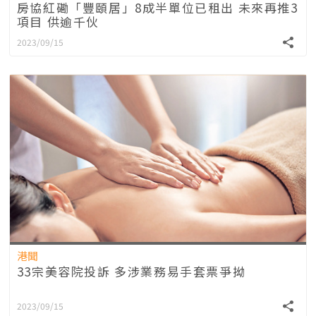
房協紅磡「豐頤居」8成半單位已租出 未來再推3
項目 供逾千伙
2023/09/15
港聞
33宗美容院投訴 多涉業務易手套票爭拗
2023/09/15