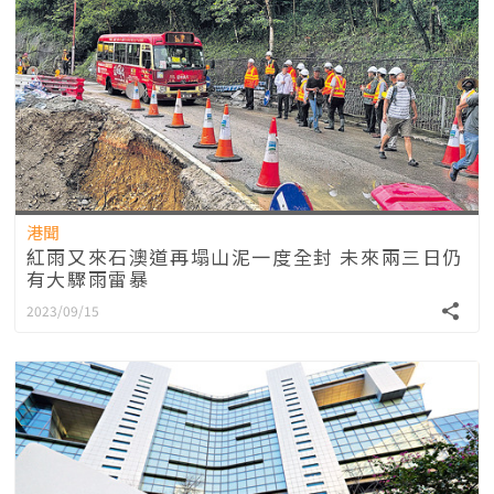
港聞
紅雨又來石澳道再塌山泥一度全封 未來兩三日仍
有大驟雨雷暴
2023/09/15