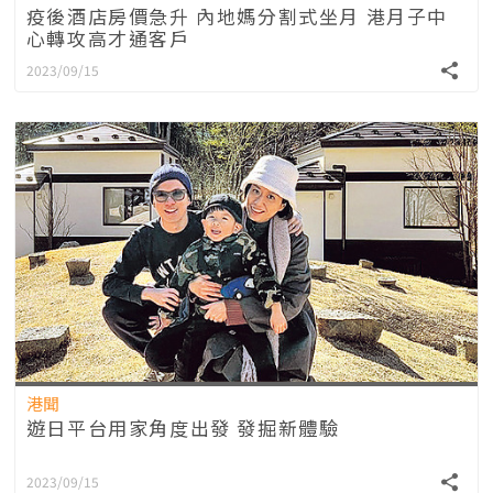
疫後酒店房價急升 內地媽分割式坐月 港月子中
心轉攻高才通客戶
2023/09/15
港聞
遊日平台用家角度出發 發掘新體驗
2023/09/15