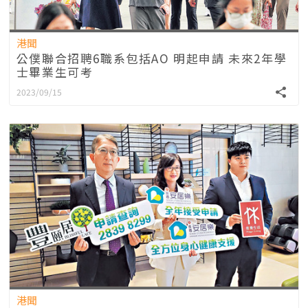
港聞
公僕聯合招聘6職系包括AO 明起申請 未來2年學
士畢業生可考
2023/09/15
港聞