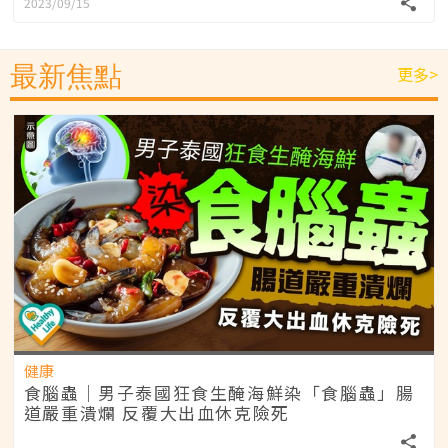
2023/09/15
最新焦點
更多>
健康
食腦蟲｜男子泰國狂食生醃海鮮染「食腦蟲」腸
道嚴重潰爛 反覆大出血休克險死