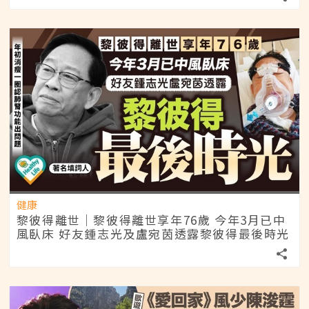
健康
黎彼得離世｜黎彼得離世享年76歲 今年3月已中
風臥床 好友鍾志光及盧宛茵透露黎彼得最後時光