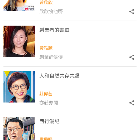
曾欣欣
欣欣食乜嘢
創業者的書單
黃雅麗
創業群俠傳
人和自然共存共處
莊偉茵
亦莊亦閒
西行漫記
雷鼎鳴