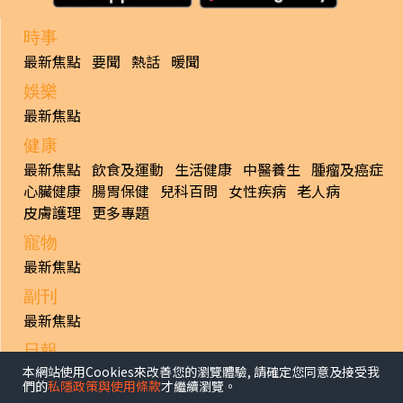
時事
最新焦點
要聞
熱話
暖聞
娛樂
最新焦點
健康
最新焦點
飲食及運動
生活健康
中醫養生
腫瘤及癌症
心臟健康
腸胃保健
兒科百問
女性疾病
老人病
皮膚護理
更多專題
寵物
最新焦點
副刊
最新焦點
日報
本網站使用Cookies來改善您的瀏覽體驗, 請確定您同意及接受我
揭頁版
港聞
財經/地產
中國/國際
娛樂
Healthy Life
們的
私隱政策與使用條款
才繼續瀏覽。
生活副刊
親子/教育
體育
專題/人物
昔日晴報