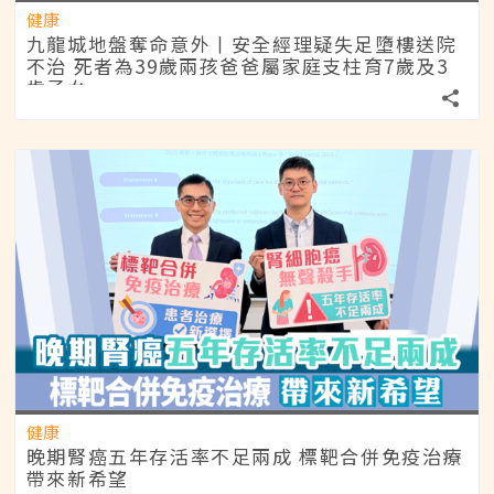
健康
九龍城地盤奪命意外丨安全經理疑失足墮樓送院
不治 死者為39歲兩孩爸爸屬家庭支柱育7歲及3
歲子女
健康
晚期腎癌五年存活率不足兩成 標靶合併免疫治療
帶來新希望