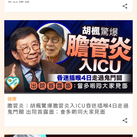
參加資格
健康
膽管炎︱胡楓驚爆膽管炎入ICU昏迷插喉4日走過
鬼門關 出院首露面：會多啲同大家見面