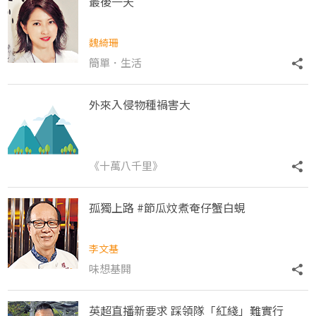
最後一天
魏綺珊
簡單．生活
外來入侵物種禍害大
《十萬八千里》
孤獨上路 #節瓜炆煮奄仔蟹白蜆
李文基
味想基開
英超直播新要求 踩領隊「紅綫」難實行