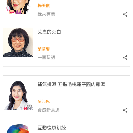
楊美儀
緣來有美
艾嘉的旁白
葉潔馨
一匡絮語
補氣排濕 五指毛桃蓮子圓肉雞湯
陳沛思
食療新意思
互動復康訓練