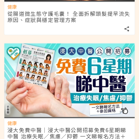
健康
從腸道微生態守護毛囊！ 全面拆解頭髮提早流失
原因、症狀與穩定管理方案
健康
浸大免費中醫｜浸大中醫公開招募免費6星期睇
中醫 治療失眠／焦慮／抑鬱 一文睇報名方法＋