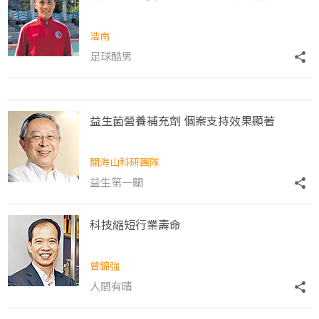
浩南
足球酷男
益生菌營養補充劑 個案支持效果顯著
關海山科研團隊
益生第一關
科技縮短行業壽命
曾錦強
人間有晴