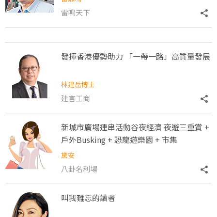
雷鳴天下
發揮香港優勢助力 「一帶一路」高質量發展
林建岳博士
建言工商
新城市廣場連串活動谷夜經濟 夜遊三重賞 +
戶外Busking + 恐龍遊樂園 + 市集
黛安
八卦名利場
叫我難忘的讀者