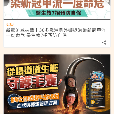
健康
新冠流感夾擊丨30多歲港男外遊返港染新冠甲流
一度命危 醫生教7招預防自保