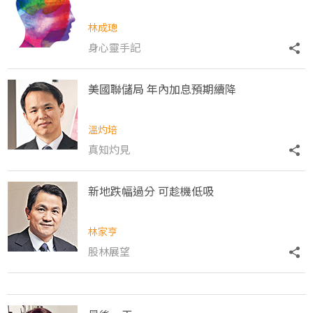
林成璁
身心靈手記
美國聯儲局 年內加息預期續降
溫灼培
真知灼見
新地跌幅過分 可趁機低吸
林家亨
股林展望