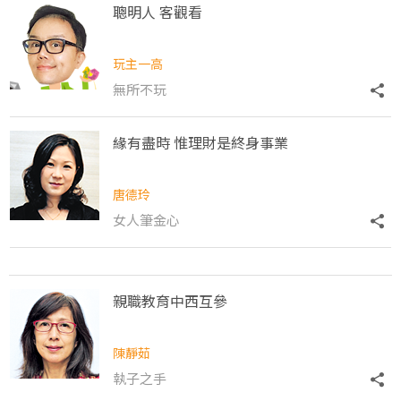
聰明人 客觀看
玩主一高
無所不玩
緣有盡時 惟理財是終身事業
唐德玲
女人筆金心
親職教育中西互參
陳靜茹
執子之手