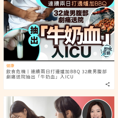
健康
飲食危機丨連續兩日打邊爐加BBQ 32歲男腹部
劇痛送院抽出「牛奶血」入ICU