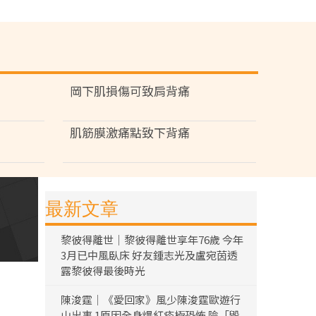
岡下肌損傷可致肩背痛
肌筋膜激痛點致下背痛
最新文章
黎彼得離世｜黎彼得離世享年76歲 今年
3月已中風臥床 好友鍾志光及盧宛茵透
露黎彼得最後時光
陳浚霆｜《愛回家》風少陳浚霆歐遊行
山出事 1原因全身爆紅疹極恐怖 險「毀