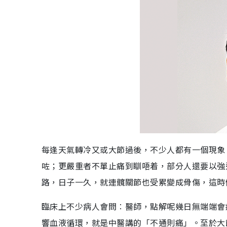
每逢天氣轉冷又或大節過後，不少人都有一個現象
咗；更嚴重者不單止痛到瞓唔着，部分人還要以強
路，日子一久，就連髖關節也受累變成骨傷，這時
臨床上不少病人會問︰醫師，點解呢幾日無端端會
響血液循環，就是中醫講的「不通則痛」。至於大