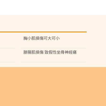
胸小肌損傷可大可小
腓腸肌損傷 致假性坐骨神經痛