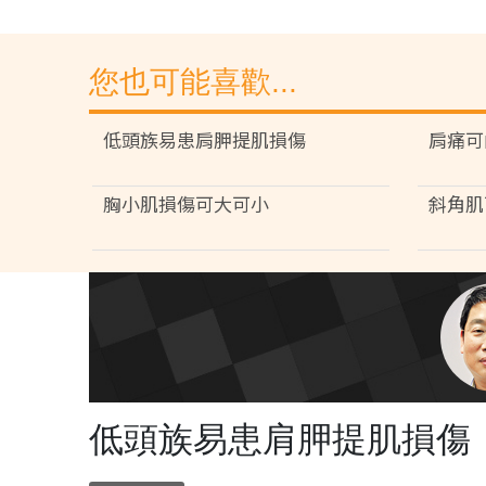
您也可能喜歡...
低頭族易患肩胛提肌損傷
肩痛可
胸小肌損傷可大可小
斜角肌
低頭族易患肩胛提肌損傷