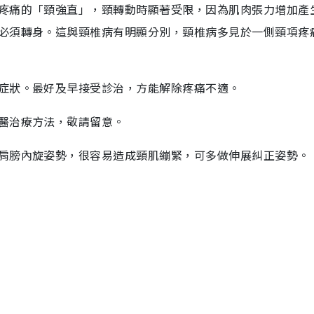
疼痛的「頸強直」，頸轉動時顯著受限，因為肌肉張力增加產
必須轉身。這與頸椎病有明顯分別，頸椎病多見於一側頸項疼
症狀。最好及早接受診治，方能解除疼痛不適。
醫治療方法，敬請留意。
肩膀內旋姿勢，很容易造成頸肌繃緊，可多做伸展糾正姿勢。