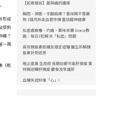
【若善健談】愛與痛的邊緣
。
胸悶、頭脹、手腳麻痺？黃祥興不靠藥
所形成
物 1個月拆走血管炸彈 重拾醒神健康
點受刺
私密處痕癢、灼痛、異味來襲 Grace教
仲痛？
路：每日1粒解決「私密」問題
落一兩
長效胰島素助糖友穩定控糖 醫生拆解胰
島素針劑迷思
唔止面黃 生痘痘 長期攰都可能肝損傷 黃
書《乾
祥興逆轉肝機能 慶幸及早護肝
血糖失控好傷「心」!