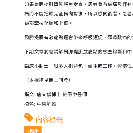
如果肩胛提肌單獨嚴重受累，患者會有頸痛及伴有
痛而不能把頭完全轉向對側，所以想向後看，患者
頸部牽拉至肩和上臂。
肩胛提肌有激痛點還會帶來呼吸短促、頸背酸痛的
下期文章將會講解肩胛提肌激痛點的檢查診斷和中
臨床小貼士：很多人孭背包、坐車或工作，習慣性
（本欄逢星期二刊登）
撰文: 唐文儀博士 註冊中醫師
欄名: 中醫解難
內容標籤
健康