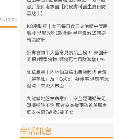
容」急回港求醫【附皮膚科醫生夏日防
蟲貼士】
3/10/03
KO脂肪肝｜女子每日食三文治變中度脂
肪肝 早餐改吃1款食物 半年激減15磅逆
轉脂肪肝
折壽食物｜大量常見食品上榜！ 美國研
究揭1類型食物 頻食死亡風險激增17%
仙草農藥丨內地仙草驗出農藥超標 台灣
「鮮芋仙」及「CoCo」疑涉事 供應商急
澄清：未流入市面
九龍城地盤奪命意外丨安全經理疑失足
墮樓送院不治 死者為39歲兩孩爸爸屬家
庭支柱育7歲及3歲子女
生活訊息