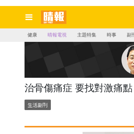
健康
晴報電視
主題特集
時事
副
治骨傷痛症 要找對激痛點
生活副刊