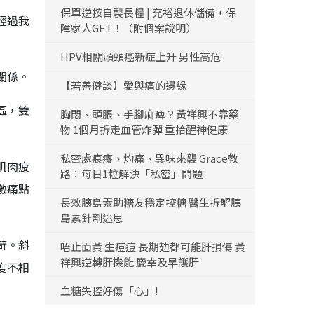
保單逆按自製長糧 | 充裕退休儲備 + 保
經過我
障家人GET！（附個案說明）
HPV相關頭頸癌新症上升 男性高危
關係。
【若善健談】愛與痛的邊緣
區，雙
胸悶、頭脹、手腳麻痺？黃祥興不靠藥
物 1個月拆走血管炸彈 重拾醒神健康
私密處痕癢、灼痛、異味來襲 Grace教
肌肉疲
路：每日1粒解決「私密」問題
激痛點
長效胰島素助糖友穩定控糖 醫生拆解胰
島素針劑迷思
苛。斜
唔止面黃 生痘痘 長期攰都可能肝損傷 黃
祥興逆轉肝機能 慶幸及早護肝
度不相
血糖失控好傷「心」!