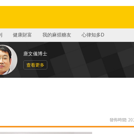
刊
健康財富
我的麻煩糖友
心律知多D
唐文儀博士
查看更多
發佈時間: 201