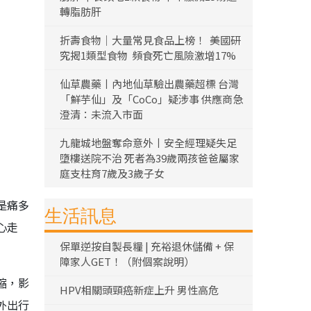
轉脂肪肝
折壽食物｜大量常見食品上榜！ 美國研
究揭1類型食物 頻食死亡風險激增17%
仙草農藥丨內地仙草驗出農藥超標 台灣
「鮮芋仙」及「CoCo」疑涉事 供應商急
澄清：未流入市面
九龍城地盤奪命意外丨安全經理疑失足
墮樓送院不治 死者為39歲兩孩爸爸屬家
庭支柱育7歲及3歲子女
是痛多
生活訊息
心走
保單逆按自製長糧 | 充裕退休儲備 + 保
障家人GET！（附個案說明）
縮，影
HPV相關頭頸癌新症上升 男性高危
外出行