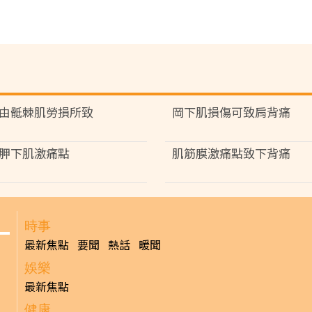
由骶棘肌勞損所致
岡下肌損傷可致肩背痛
胛下肌激痛點
肌筋膜激痛點致下背痛
時事
最新焦點
要聞
熱話
暖聞
娛樂
最新焦點
健康