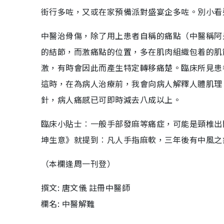
街行多咗，又或在家預備派對盛宴企多咗。別小看
中醫治骨傷，除了用上患者自稱的痛點（中醫稱阿
的結節，而激痛點的位置，多在肌肉組織包着的肌
激，有時會因此而產生特定轉移痛楚。臨床所見患
這時，在為病人治療前，我會向病人解釋人體肌理
針，病人痛感已可即時減去八成以上。
臨床小貼士︰一般手部發麻等痛症，可能是頸椎出
坤生意》就提到︰凡人手指麻軟，三年後有中風之
（本欄逢周一刊登）
撰文: 唐文儀 註冊中醫師
欄名: 中醫解難