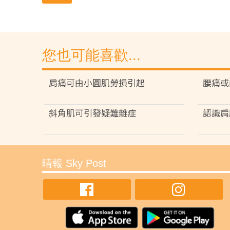
您也可能喜歡...
肩痛可由小圓肌勞損引起
腰痛或
斜角肌可引發疑難雜症
認識肩
晴報 Sky Post