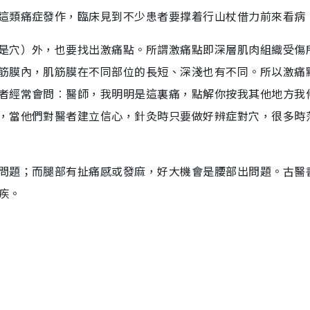
這類痛症發作，臨床見到不少患者要撑着行山杖借力前來看病
是穴）外，也要找出激痛點。所謂激痛點即深層肌肉組織受傷
筋膜內，肌筋膜在不同部位的長短、深淺也有不同。所以激痛
者經常會問︰醫師，我明明是這裏痛，點解你按我其他地方我
，當他們對醫者建立信心，針灸時只要做好辨症對穴，很多時
問題；而腿部有扯痛感或發麻，好大機會是腰部出問題。古醫
疾。