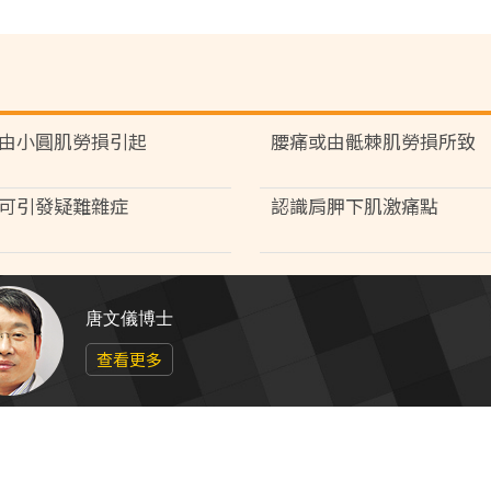
由小圓肌勞損引起
腰痛或由骶棘肌勞損所致
可引發疑難雜症
認識肩胛下肌激痛點
唐文儀博士
查看更多