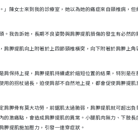
。」陳女士來到我的診療室，她以為她的痛症來自頸椎病，但
頭。我告訴她，長期不良姿勢與肩胛提肌損傷的發生有必然的
，肩胛提肌向上附著於上四節頸椎橫突，向下附著於肩胛上角
是肩保持上提，肩胛提肌持續處於縮短位置的結果，特別是在
使用的拐杖過長，迫使肩部不自然地上提，都會促使肩胛提肌
定肩胛骨有莫大功勞，前鋸肌太過脆弱，肩胛提肌就可超出負
內的激痛點，會造成肩胛提肌的異常。小腿肌肉無力、下肢長
肩胛提肌施加壓力，引發一連穿症狀。