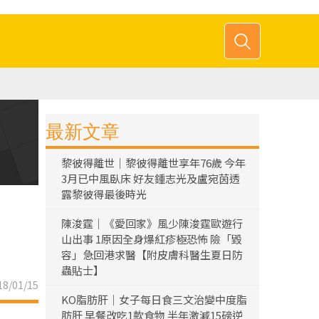
最新文章
黎彼得離世｜黎彼得離世享年76歲 今年
3月已中風臥床 好友鍾志光及盧宛茵透
露黎彼得最後時光
陳浚霆｜《愛回家》風少陳浚霆歐遊行
山出事 1原因全身爆紅疹極恐怖 險「毀
容」急回港求醫【附皮膚科醫生夏日防
蟲貼士】
8/01/15
KO脂肪肝｜女子每日食三文治變中度脂
肪肝 早餐改吃1款食物 半年激減15磅逆