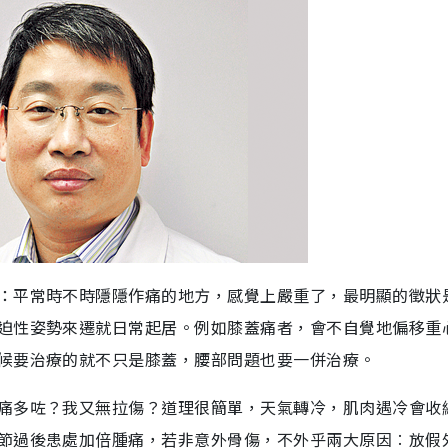
：平常時不時隱隱作痛的地方，感覺上嚴重了，最明顯的徵狀
迫性姿勢來遷就日常起居。例如膝蓋痛者，會不自覺地偏移重
候要治療的就不只是膝蓋，腰部問題也要一併治療。
痛多咗？我又無拉傷？道理很簡單，天氣轉冷，肌肉遇冷會收
節過後患處加倍腫痛，若非意外骨傷，不外乎兩大原因︰放假