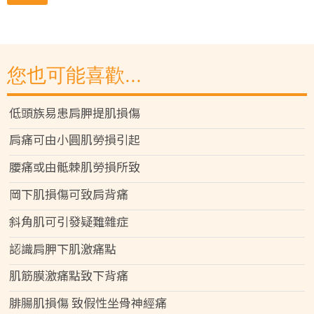
您也可能喜歡...
低頭族易患肩胛提肌損傷
肩痛可由小圓肌勞損引起
腰痛或由骶棘肌勞損所致
岡下肌損傷可致肩背痛
斜角肌可引發疑難雜症
認識肩胛下肌激痛點
肌筋膜激痛點致下背痛
腓腸肌損傷 致假性坐骨神經痛