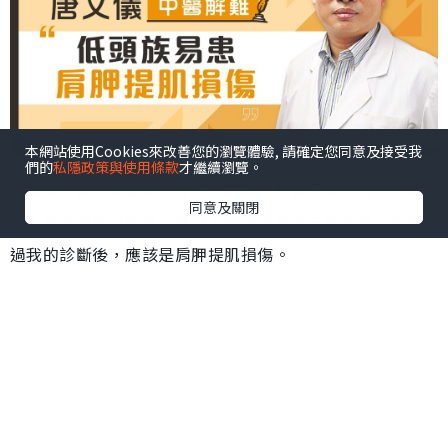
本網站使用Cookies來改善您的瀏覽體驗, 請確定您同意及接受我
們的
私隱政策與使用條款
才繼續瀏覽。
「醫師，最近我覺得頸好緊，頭轉動時條頸有點痛。」陳
同意及關閉
女士來到我的診療室，她以為她的痛症來自頸椎病，但經
過我的診斷後，應該是肩胛提肌損傷。
我問她：「你經常低頭用電腦、玩手機嗎？」她點頭。我
告訴她，長期不良姿勢與肩胛提肌損傷的發生有必然的關
係。
肩胛提肌是一塊由頸部至背部肩胛骨的帶狀長肌肉，肩胛
提肌向上附著於上四節頸椎橫突，向下附著於肩胛上角