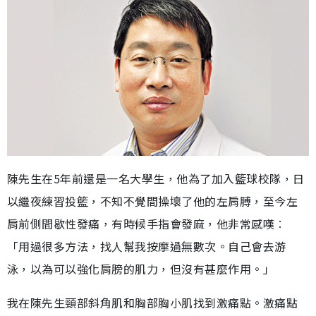
陳先生在5年前還是一名大學生，他為了加入籃球校隊，日
以繼夜練習投籃，不知不覺間操壞了他的左肩膊，至今左
肩前側間歇性發痛，有時候手指會發麻，他非常感嘆︰
「用過很多方法，找人幫我按摩過無數次。自己會去游
泳，以為可以強化肩膀的肌力，但沒有甚麼作用。」
我在陳先生頸部斜角肌和胸部胸小肌找到激痛點。激痛點