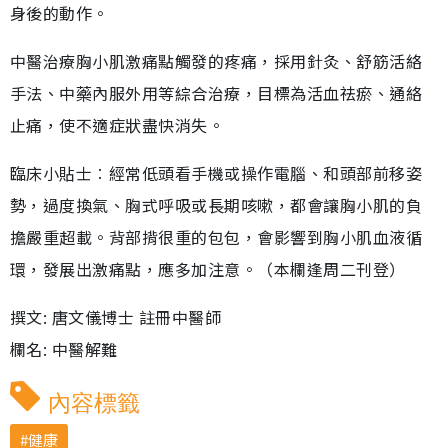
身後的動作。
中醫治療胸小肌激痛點觸發的疼痛，採用針灸、舒筋活絡
手法、中藥內服外用等綜合治療，目標為活血祛瘀、通絡
止痛，使不適症狀盡快消失。
臨床小貼士︰經常低頭看手機或操作電腦、和頭部前移姿
勢，過度換氣、胸式呼吸或長期咳嗽，都會讓胸小肌的負
擔嚴重超載。背部揹很重的包包，會影響到胸小肌血液循
環，發展出激痛點，應多加注意。（本欄逢周二刊登）
撰文: 唐文儀博士 註冊中醫師
欄名: 中醫解難
內容標籤
健康