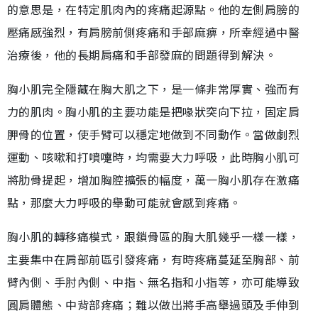
的意思是，在特定肌肉內的疼痛起源點。他的左側肩膀的
壓痛感強烈，有肩膀前側疼痛和手部麻痹，所幸經過中醫
治療後，他的長期肩痛和手部發麻的問題得到解決。
胸小肌完全隱藏在胸大肌之下，是一條非常厚實、強而有
力的肌肉。胸小肌的主要功能是把喙狀突向下拉，固定肩
胛骨的位置，使手臂可以穩定地做到不同動作。當做劇烈
運動、咳嗽和打噴嚏時，均需要大力呼吸，此時胸小肌可
將肋骨提起，增加胸腔擴張的幅度，萬一胸小肌存在激痛
點，那麼大力呼吸的舉動可能就會感到疼痛。
胸小肌的轉移痛模式，跟鎖骨區的胸大肌幾乎一樣一樣，
主要集中在肩部前區引發疼痛，有時疼痛蔓延至胸部、前
臂內側、手肘內側、中指、無名指和小指等，亦可能導致
圓肩體態、中背部疼痛；難以做出將手高舉過頭及手伸到