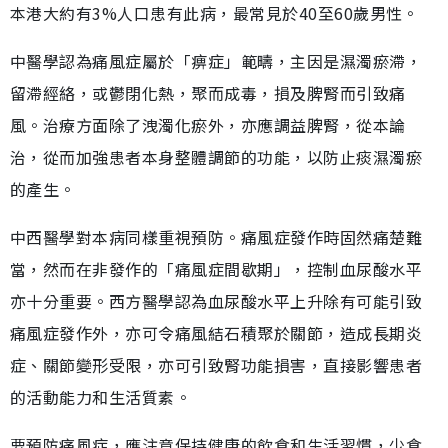
本港大約有3%人口患有此病，最常見於40至60歲男性。
中醫學認為痛風症屬於「痹症」範疇，主因是濕濁瘀滯，
留滯經絡，或鬱閉化熱，聚而成毒，損及脾腎而引致痛
風。治療方面除了洩濁化瘀外，亦應調益脾腎，從本論
治，從而加強患者本身整體調節的功能，以防止痰濕濁瘀
的產生。
中西醫學對本病同樣重視預防。痛風症發作時固然痛楚難
當，然而在非發作的「痛風症間歇期」，控制血尿酸水平
亦十分重要。西方醫學認為血尿酸水平上升除有可能引致
痛風症發作外，亦可令痛風結石積聚於關節，造成長期炎
症、關節變形受限，亦可引致腎功能損害，直接影響患者
的活動能力和生活質素。
要預防痛風症，應注意保持健康的飲食和生活習慣，少食