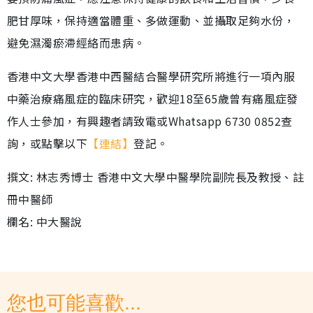
肥甘厚味，保持適當體重、多做運動、並攝取足夠水份，
避免濕濁瘀滯經絡而患病。
香港中文大學香港中西醫結合醫學研究所將進行一項內服
中藥治療痛風症的臨床研究，歡迎18至65歲曾有痛風症發
作人士參加，有興趣者請致電或Whatsapp 6730 0852查
詢，或點擊以下
【連結】
登記。
撰文: 林志秀博士 香港中文大學中醫學院副院長及教授、註
冊中醫師
欄名: 中大醫說
您也可能喜歡...