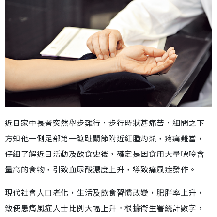
近日家中長者突然舉步難行，步行時狀甚痛苦，細問之下
方知他一側足部第一蹠趾關節附近紅腫灼熱，疼痛難當，
仔細了解近日活動及飲食史後，確定是因食用大量嘌呤含
量高的食物，引致血尿酸濃度上升，導致痛風症發作。
現代社會人口老化，生活及飲食習慣改變，肥胖率上升，
致使患痛風症人士比例大幅上升。根據衞生署統計數字，