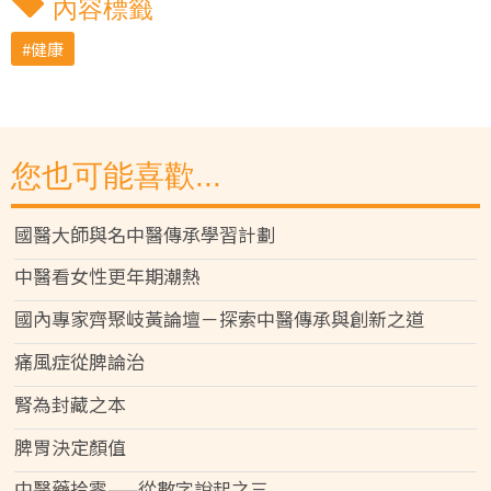
內容標籤
健康
您也可能喜歡...
國醫大師與名中醫傳承學習計劃
中醫看女性更年期潮熱
國內專家齊聚岐黃論壇－探索中醫傳承與創新之道
痛風症從脾論治
腎為封藏之本
脾胃決定顏值
中醫藥拾零——從數字說起之三