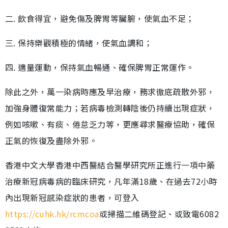
二. 飲食得宜，避免傷及脾胃等臟腑，使氣血不足；
三. 保持樂觀積極的情緒，使氣血調和；
四. 適量運動，保持氣血暢通、確保脾胃正常運作。
除此之外，萬一染病時應及早治療，務求徹底疏散外邪，
加強身體復常能力；若病毒檢測轉陰後仍持續出現症狀，
例如咳嗽、有痰、倦怠乏力等，更應尋求醫療協助，確保
正氣的恢復及盡除外邪。
香港中文大學香港中西醫結合醫學研究所正進行一項中藥
治療新冠病毒病的臨床研究，凡年滿18歲、在過去72小時
內出現新冠感染症狀的患者，可登入
https://cuhk.hk/rcmcoa
或掃描二維碼登記、或致電6082