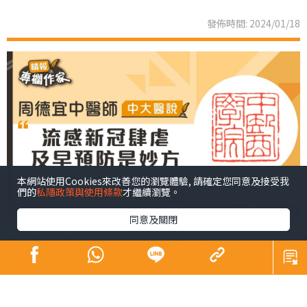
發佈時間: 2024/01/18
本網站使用Cookies來改善您的瀏覽體驗, 請確定您同意及接受我
們的
私隱政策與使用條款
才繼續瀏覽。
同意及關閉
近日天氣乍暖還寒，稍有不慎就容易感染外邪。衞生防護
中心日前提醒市民本地季節性流感及新冠病毒病活躍程度
上升，呼籲市民提高警覺。