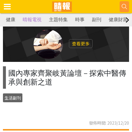
健康
晴報電視
主題特集
時事
副刊
健康財富
查看更多
國內專家齊聚岐黃論壇－探索中醫傳
承與創新之道
生活副刊
發佈時間: 2023/12/20