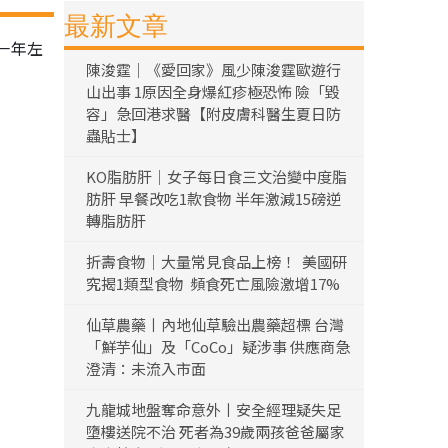
最新文章
一年左
陳浚霆｜《愛回家》風少陳浚霆歐遊行
山出事 1原因全身爆紅疹極恐怖 險「毀
容」急回港求醫【附皮膚科醫生夏日防
蟲貼士】
KO脂肪肝｜女子每日食三文治變中度脂
肪肝 早餐改吃1款食物 半年激減15磅逆
轉脂肪肝
折壽食物｜大量常見食品上榜！ 美國研
究揭1類型食物 頻食死亡風險激增17%
仙草農藥丨內地仙草驗出農藥超標 台灣
「鮮芋仙」及「CoCo」疑涉事 供應商急
澄清：未流入市面
九龍城地盤奪命意外丨安全經理疑失足
墮樓送院不治 死者為39歲兩孩爸爸屬家