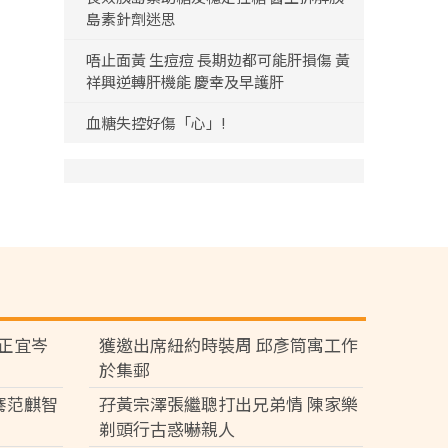
島素針劑迷思
唔止面黃 生痘痘 長期攰都可能肝損傷 黃
祥興逆轉肝機能 慶幸及早護肝
血糖失控好傷「心」!
黃正宜岑
獲邀出席紐約時裝周 邱彥筒寓工作
於集郵
騫范麒智
孖黃宗澤張繼聰打出兄弟情 陳家樂
剃頭行古惑嚇親人