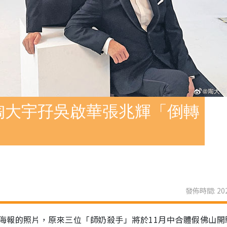
陶大宇孖吳啟華張兆輝「倒轉
發佈時間: 202
海報的照片，原來三位「師奶殺手」將於11月中合體假佛山開