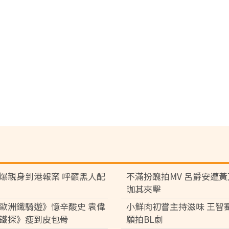
爆親身到港報案 呼籲黑人配
不滿扮醜拍MV 呂爵安遭
珈其夾擊
歐洲鐵騎遊》憶辛酸史 袁偉
小鮮肉初嘗主持滋味 王智
鐵探》瘦到皮包骨
願拍BL劇