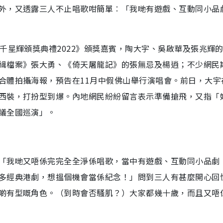
外，又透露三人不止唱歌咁簡單︰「我哋有遊戲、互動同小品
千星輝頒獎典禮2022》頒獎嘉賓，陶大宇、吳啟華及張兆輝
緝檔案》張大勇、《倚天屠龍記》的張無忌及楊逍；不少網民
合體拍攝海報，預告在11月中假佛山舉行演唱會。前日，大宇
西裝，打扮型到爆。內地網民紛紛留言表示準備搶飛，又指「
議全國巡演」。
「我哋又唔係完完全全淨係唱歌，當中有遊戲、互動同小品劇
多經典港劇，想搵個機會當係紀念！」問到三人有甚麼開心回
啲有型嘅角色。（到時會否騷肌？）大家都幾十歲，而且又唔