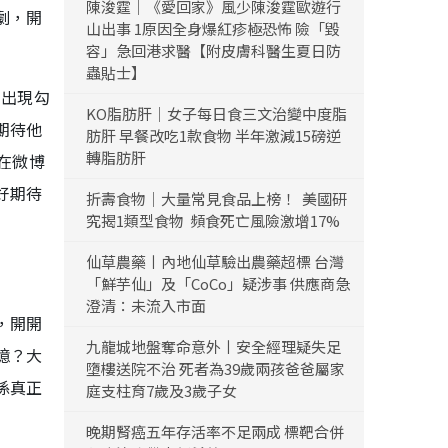
陳浚霆｜《愛回家》風少陳浚霆歐遊行
劇，開
山出事 1原因全身爆紅疹極恐怖 險「毀
容」急回港求醫【附皮膚科醫生夏日防
蟲貼士】
的出現勾
KO脂肪肝｜女子每日食三文治變中度脂
期待他
肪肝 早餐改吃1款食物 半年激減15磅逆
轉脂肪肝
在微博
好期待
折壽食物｜大量常見食品上榜！ 美國研
究揭1類型食物 頻食死亡風險激增17%
仙草農藥丨內地仙草驗出農藥超標 台灣
「鮮芋仙」及「CoCo」疑涉事 供應商急
澄清：未流入市面
，開開
九龍城地盤奪命意外丨安全經理疑失足
憶？大
墮樓送院不治 死者為39歲兩孩爸爸屬家
係真正
庭支柱育7歲及3歲子女
晚期腎癌五年存活率不足兩成 標靶合併