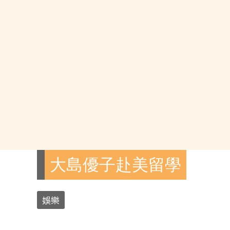
大島優子赴美留學
娛樂