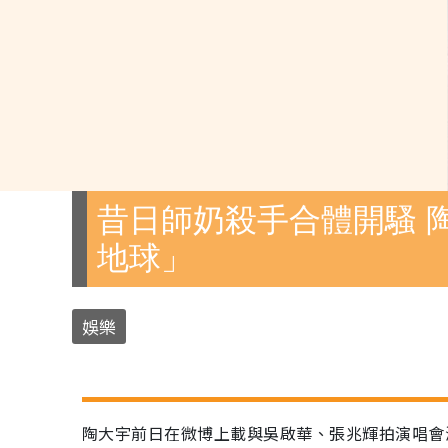
昔日師奶殺手合體開騷 
地球」
娛樂
陶大宇前日在微博上載與吳啟華、張兆輝拍演唱會