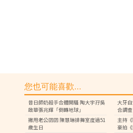
您也可能喜歡...
昔日師奶殺手合體開騷 陶大宇孖吳
大牙自
啟華張兆輝「倒轉地球」
合調查
撇甩老公囝囝 陳慧琳排舞室度過51
主持《
歲生日
豪拍《