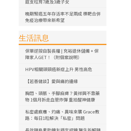
庭支柱育7歲及3歲子女
晚期腎癌五年存活率不足兩成 標靶合併
免疫治療帶來新希望
生活訊息
保單逆按自製長糧 | 充裕退休儲備 + 保
障家人GET！（附個案說明）
HPV相關頭頸癌新症上升 男性高危
【若善健談】愛與痛的邊緣
胸悶、頭脹、手腳麻痺？黃祥興不靠藥
物 1個月拆走血管炸彈 重拾醒神健康
私密處痕癢、灼痛、異味來襲 Grace教
路：每日1粒解決「私密」問題
長效胰島素助糖友穩定控糖 醫生拆解胰