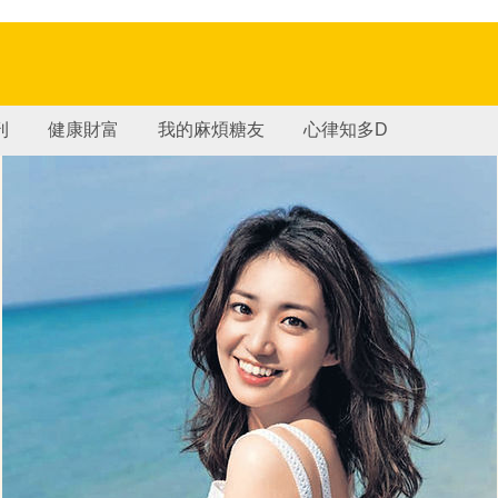
刊
健康財富
我的麻煩糖友
心律知多D