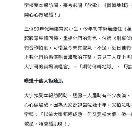
宇接受本報訪問，豪言必唱「飲歌」《倒轉地球》
開心心做場騷！」
三位90年代無綫當家小生，今年初重返無綫任《萬
起觀眾集體回憶，重提他們的角色，包括《刑事偵
們合作拍劇，可惜至今未有聲氣。不過，近日他們
上載他們拍攝演唱會海報的花絮，只見三人穿上黑
大宇哥的首場演唱會」、「期待倒轉地球」、「建
嘆幾十歲人拒騷肌
大宇接受本報訪問時，透露三人屆時有不少表演，
心心做場騷。因為大家都認識咗幾十年，又拍咗咁
宇稱︰「以前大家都唔成熟，但又要扮大個，做一
歌星，唔會騷肌喇！」