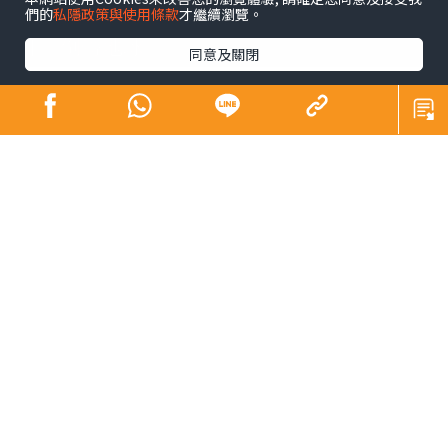
們的
私隱政策與使用條款
才繼續瀏覽。
昔日師奶殺手合體開騷 陶大宇孖吳啟華張兆
輝「倒轉地球」
同意及關閉
娛樂
發佈時間: 2023/09/15
陶大宇前日在微博上載與吳啟華、張兆輝拍演唱會海報的
照片，原來三位「師奶殺手」將於11月中合體假佛山開
騷。大宇接受本報訪問，豪言必唱「飲歌」《倒轉地球》
外，又透露三人不止唱歌咁簡單︰「我哋有遊戲、互動同
小品劇，開開心心做場騷！」
三位90年代無綫當家小生，今年初重返無綫任《萬千星輝