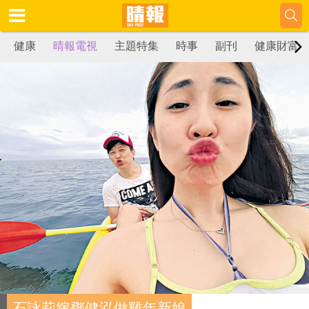
健康
晴報電視
主題特集
時事
副刊
健康財富
石詠莉嫁鄧健泓做雞年新娘