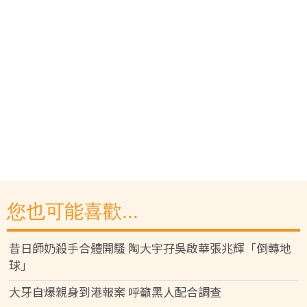
您也可能喜歡...
昔日師奶殺手合體開騷 陶大宇孖吳啟華張兆輝「倒轉地
球」
大牙自爆親身到港報案 呼籲黑人配合調查