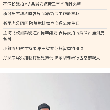
不滿扮醜拍MV 呂爵安遭黃正宜岑珈其夾擊
獲邀出席紐約時裝周 邱彥筒寓工作於集郵
撇甩老公囝囝 陳慧琳排舞室度過51歲生日
主持《歐洲鐵騎遊》憶辛酸史 袁偉豪拍《鐵探》瘦到皮
包骨
小鮮肉初嘗主持滋味 王智騫范麒智願拍BL劇
孖黃宗澤張繼聰打出兄弟情 陳家樂剃頭行古惑嚇親人