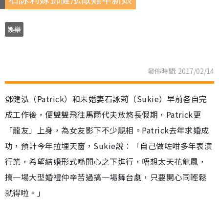
娛樂
發佈時間: 2017/02/14
鄧健泓（Patrick）和未婚妻石詠莉（Sukie）早前各自完
成工作後，便雙雙飛往馬爾代夫放悠長假期，Patrick更
「龍友」上身，為女友影下不少靚相。Patrick去年求婚成
功，預計今年拉埋天窗，Sukie說︰「自己做咗咁多年表演
行業，希望結婚形式喺開心之下進行，唔想太天花龍鳳，
搞一場大型婚禮仲辛苦過搞一場舞台劇，只要開心同輕鬆
就得啦。」