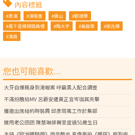
內容標籤
表演
演唱會
佛山
劉德華
萬千星輝頒獎典禮
陶大宇
吳啟華
張兆輝
演員
您也可能喜歡...
大牙自爆親身到港報案 呼籲黑人配合調查
不滿扮醜拍MV 呂爵安遭黃正宜岑珈其夾擊
獲邀出席紐約時裝周 邱彥筒寓工作於集郵
撇甩老公囝囝 陳慧琳排舞室度過51歲生日
主持《歐洲鐵騎遊》憶辛酸史 袁偉豪拍《鐵探》瘦到皮