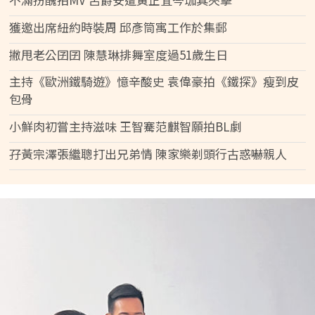
獲邀出席紐約時裝周 邱彥筒寓工作於集郵
撇甩老公囝囝 陳慧琳排舞室度過51歲生日
主持《歐洲鐵騎遊》憶辛酸史 袁偉豪拍《鐵探》瘦到皮
包骨
小鮮肉初嘗主持滋味 王智騫范麒智願拍BL劇
孖黃宗澤張繼聰打出兄弟情 陳家樂剃頭行古惑嚇親人