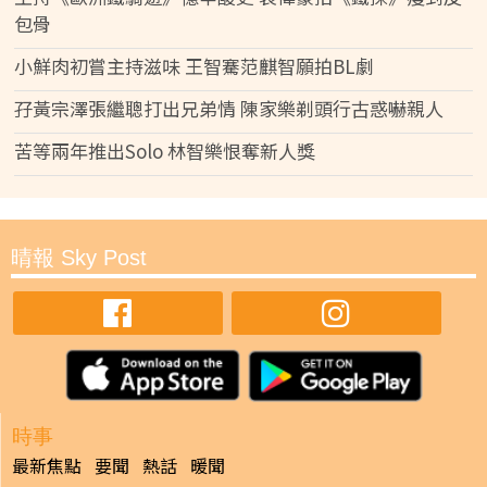
包骨
小鮮肉初嘗主持滋味 王智騫范麒智願拍BL劇
孖黃宗澤張繼聰打出兄弟情 陳家樂剃頭行古惑嚇親人
苦等兩年推出Solo 林智樂恨奪新人獎
晴報 Sky Post
時事
最新焦點
要聞
熱話
暖聞