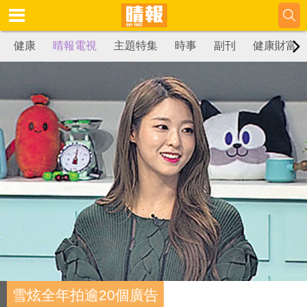
健康
晴報電視
主題特集
時事
副刊
健康財富
雪炫全年拍逾20個廣告