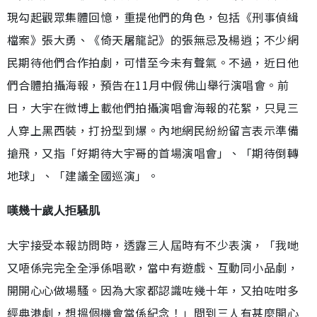
現勾起觀眾集體回憶，重提他們的角色，包括《刑事偵緝
檔案》張大勇、《倚天屠龍記》的張無忌及楊逍；不少網
民期待他們合作拍劇，可惜至今未有聲氣。不過，近日他
們合體拍攝海報，預告在11月中假佛山舉行演唱會。前
日，大宇在微博上載他們拍攝演唱會海報的花絮，只見三
人穿上黑西裝，打扮型到爆。內地網民紛紛留言表示準備
搶飛，又指「好期待大宇哥的首場演唱會」、「期待倒轉
地球」、「建議全國巡演」。
嘆幾十歲人拒騷肌
大宇接受本報訪問時，透露三人屆時有不少表演，「我哋
又唔係完完全全淨係唱歌，當中有遊戲、互動同小品劇，
開開心心做場騷。因為大家都認識咗幾十年，又拍咗咁多
經典港劇，想搵個機會當係紀念！」問到三人有甚麼開心