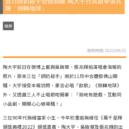
昔日師奶殺手合體開騷 陶大宇孖吳啟華張兆
輝「倒轉地球」
娛樂
發佈時間: 2023/09/15
陶大宇前日在微博上載與吳啟華、張兆輝拍演唱會海報的
照片，原來三位「師奶殺手」將於11月中合體假佛山開
騷。大宇接受本報訪問，豪言必唱「飲歌」《倒轉地球》
外，又透露三人不止唱歌咁簡單︰「我哋有遊戲、互動同
小品劇，開開心心做場騷！」
三位90年代無綫當家小生，今年初重返無綫任《萬千星輝
頒獎典禮2022》頒獎嘉賓，陶大宇、吳啟華及張兆輝的出