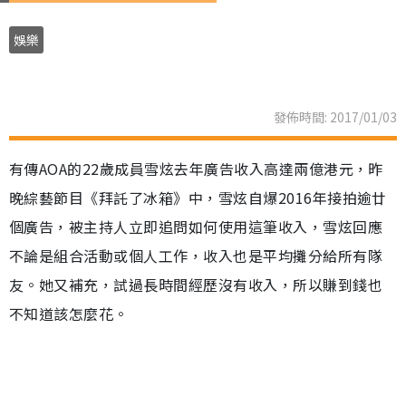
娛樂
發佈時間: 2017/01/03
有傳AOA的22歲成員雪炫去年廣告收入高達兩億港元，昨
晚綜藝節目《拜託了冰箱》中，雪炫自爆2016年接拍逾廿
個廣告，被主持人立即追問如何使用這筆收入，雪炫回應
不論是組合活動或個人工作，收入也是平均攤分給所有隊
友。她又補充，試過長時間經歷沒有收入，所以賺到錢也
不知道該怎麼花。