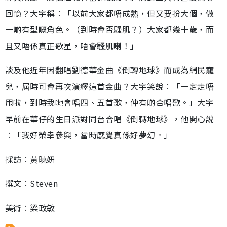
回憶？大宇稱︰「以前大家都唔成熟，但又要扮大個，做
一啲有型嘅角色。（到時會否騷肌？）大家都幾十歲，而
且又唔係真正歌星，唔會騷肌喇！」
談及他近年因翻唱劉德華金曲《倒轉地球》而成為網民寵
兒，屆時可會再次演繹這首金曲？大宇笑說︰「一定走唔
甩啦，到時我哋會唱四、五首歌，仲有啲合唱歌。」大宇
早前在華仔的生日派對同台合唱《倒轉地球》，他開心說
︰「我好榮幸參與，當時感覺真係好夢幻。」
採訪︰黃曉妍
撰文︰Steven
美術︰梁政敏