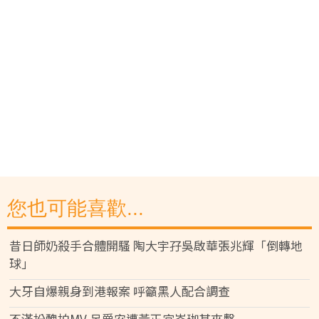
您也可能喜歡...
昔日師奶殺手合體開騷 陶大宇孖吳啟華張兆輝「倒轉地
球」
大牙自爆親身到港報案 呼籲黑人配合調查
不滿扮醜拍MV 呂爵安遭黃正宜岑珈其夾擊