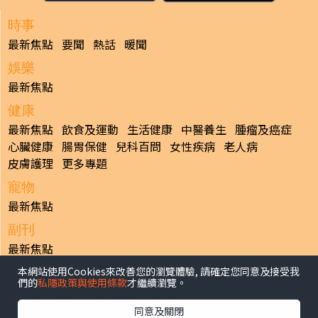
時事
最新焦點
要聞
熱話
暖聞
娛樂
最新焦點
健康
最新焦點
飲食及運動
生活健康
中醫養生
腫瘤及癌症
心臟健康
腸胃保健
兒科百問
女性疾病
老人病
皮膚護理
更多專題
寵物
最新焦點
副刊
最新焦點
本網站使用Cookies來改善您的瀏覽體驗, 請確定您同意及接受我
日報
們的
私隱政策與使用條款
才繼續瀏覽。
揭頁版
港聞
財經/地產
中國/國際
娛樂
Healthy Life
生活副刊
親子/教育
體育
專題/人物
昔日晴報
同意及關閉