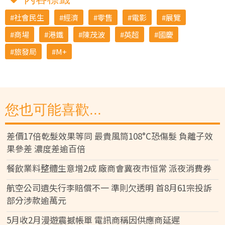
社會民生
經濟
零售
電影
展覽
商場
港鐵
陳茂波
英超
國慶
旅發局
M+
您也可能喜歡...
差價17倍乾髮效果等同 最貴風筒108°C恐傷髮 負離子效
果參差 濃度差逾百倍
餐飲業料整體生意增2成 廠商會冀夜市恒常 派夜消費券
航空公司遺失行李賠償不一 準則欠透明 首8月61宗投訴
部分涉款逾萬元
5月收2月漫遊震撼帳單 電訊商稱因供應商延遲