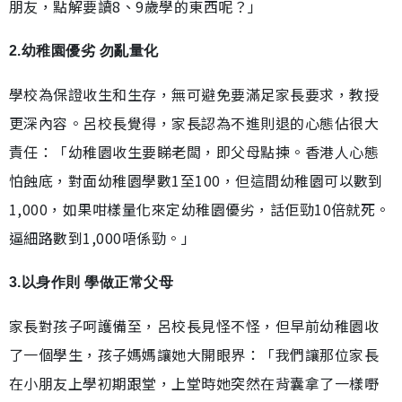
朋友，點解要讀8、9歲學的東西呢？」
2.幼稚園優劣 勿亂量化
學校為保證收生和生存，無可避免要滿足家長要求，教授
更深內容。呂校長覺得，家長認為不進則退的心態佔很大
責任：「幼稚園收生要睇老闆，即父母點揀。香港人心態
怕蝕底，對面幼稚園學數1至100，但這間幼稚園可以數到
1,000，如果咁樣量化來定幼稚園優劣，話佢勁10倍就死。
逼細路數到1,000唔係勁。」
3.以身作則 學做正常父母
家長對孩子呵護備至，呂校長見怪不怪，但早前幼稚園收
了一個學生，孩子媽媽讓她大開眼界：「我們讓那位家長
在小朋友上學初期跟堂，上堂時她突然在背囊拿了一樣嘢