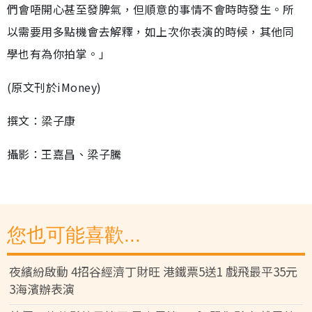
們會唔開心甚至發脾氣，但順意的事情不會時時發生。所
以需要用多點機會去解釋，如上次你表演的時候，其他同
學也有為你拍掌。」
(原文刊於iMoney)
撰文：梁子康
攝影：王嘉昌、梁子騰
您也可能喜歡...
夜繽紛啟動 4招谷經濟丁財旺 港鐵票5送1 戲飛最平35元
3海濱辦表演