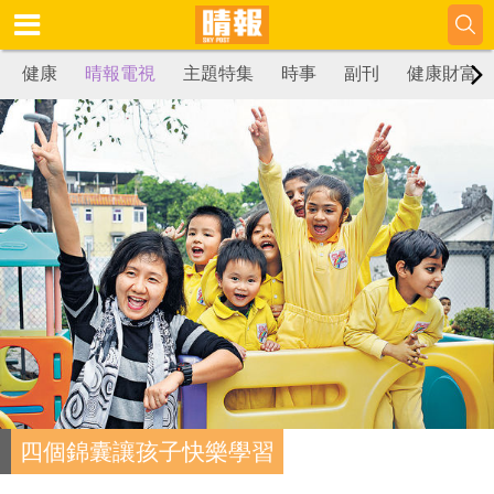
健康
晴報電視
主題特集
時事
副刊
健康財富
四個錦囊讓孩子快樂學習