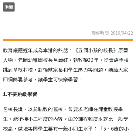
港聞
發佈時間: 2016/04/22
教育議題近年成為本港的熱話。《五個小孩的校長》原型
人物、元岡幼稚園校長呂麗紅，執教鞭33年，從貴族學校
跳到草根村校，對怪獸家長和學生壓力等問題，她給大家
四個錦囊參考，讓學童可快樂學習。
1.不要跳級學習
呂校長說，以前執教的舊校，曾要求老師在課堂教授學
生，能銜接小三程度的內容。由於課程難度本就比一般學
校高，做法等同學生要有一般小四生水平：「5、6歲的小