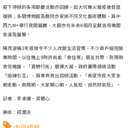
疫下停辦的多項節慶活動亦回歸，如大坑舞火龍疫後首度
復辦；多間博物館及戲院亦安排不同文化藝術體驗，其中
西九M+舉行夜間展廳，大館亦在未來6個月呈獻各項晚間
表演及展覽。
陳茂波稱3年疫情令不少人改變生活習慣，不少商戶縮短營
業時間，以往晚上9時許尚能「食住等」朋友共聚，到現時
食完晚飯，「買嘢行街」選擇大減，政府冀帶頭搞活動
「拋磚引玉」，與業界齊出招辦活動，「希望市民大眾多
啲走動，熱鬧啲，大家開心啲，人氣旺，自然財氣旺」。
記者︰李卓謙、梁薾心
美術：招潤洪
內容標籤