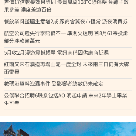
差價17倍乾髮效果等同 最貴風筒108°C恐傷髮 負離子效
果參差 濃度差逾百倍
餐飲業料整體生意增2成 廠商會冀夜市恒常 派夜消費券
航空公司遺失行李賠償不一 準則欠透明 首8月61宗投訴
部分涉款逾萬元
5月收2月漫遊震撼帳單 電訊商稱因供應商延遲
紅雨又來石澳道再塌山泥一度全封 未來兩三日仍有大驟
雨雷暴
數碼港資料洩漏事件 受影響者總數仍未確定
公僕聯合招聘6職系包括AO 明起申請 未來2年學士畢業
生可考