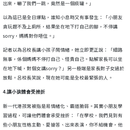
出來，嚇了我們一跳，竟然是一個痰罐。」
以為這已是全日爆點，誰知小息時又有事發生：「小朋友
貪玩趕不及上廁所，結果坐在地下打自己的腳，不停講
sorry，媽媽對你唔住。」
記者以為呂校長講小孩子鬧情緒，她立即更正說：「細路
無事，係個媽媽不停打自己、怪責自己。點解家長可以坐
在地下喊，對個女講sorry？」另一極端是家長對子女過於
放鬆。呂校長笑說，現在她可能是全校最緊張的人。
4.讓小孩體會受挫折
新一代港孩常被指是易情緒化、霸道脆弱。其實小朋友學
習過程，可讓他們體會承受挫折：「在學校，我們見到有
些小朋友性格主動、愛搶答、出來表演，你不給機會，他