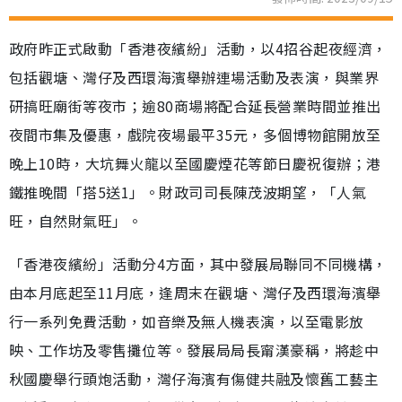
政府昨正式啟動「香港夜繽紛」活動，以4招谷起夜經濟，
包括觀塘、灣仔及西環海濱舉辦連場活動及表演，與業界
研搞旺廟街等夜市；逾80商場將配合延長營業時間並推出
夜間市集及優惠，戲院夜場最平35元，多個博物館開放至
晚上10時，大坑舞火龍以至國慶煙花等節日慶祝復辦；港
鐵推晚間「搭5送1」。財政司司長陳茂波期望，「人氣
旺，自然財氣旺」。
「香港夜繽紛」活動分4方面，其中發展局聯同不同機構，
由本月底起至11月底，逢周末在觀塘、灣仔及西環海濱舉
行一系列免費活動，如音樂及無人機表演，以至電影放
映、工作坊及零售攤位等。發展局局長甯漢豪稱，將趁中
秋國慶舉行頭炮活動，灣仔海濱有傷健共融及懷舊工藝主