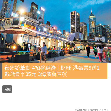
夜繽紛啟動 4招谷經濟丁財旺 港鐵票5送1
戲飛最平35元 3海濱辦表演
港聞
發佈時間: 2023/09/15