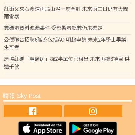
紅雨又來石澳道再塌山泥一度全封 未來兩三日仍有大驟
雨雷暴
數碼港資料洩漏事件 受影響者總數仍未確定
公僕聯合招聘6職系包括AO 明起申請 未來2年學士畢業
生可考
房協紅磡「豐頤居」8成半單位已租出 未來再推3項目 供
逾千伙
晴報 Sky Post