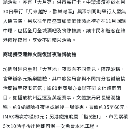
題活動，亦有「大月亮」供市民打卡。中環海濱亦於本月
30日舉行「月來越好，歡樂灣區」與深圳同時舉行大型無
人機表演，另以往年度盛事如美酒佳餚巡禮亦在11月回歸
中環，包括全月全城酒吧及食肆推廣，讓市民和遊客在維
港兩岸夜景，享受不同精采活動。
商場播亞運舞火龍復辦夜遊博物館
坊間對是否重辦「大笪地」夜市有不同意見，陳茂波稱，
會舉辦多元娛樂體驗，其中旅發局會與不同持分者討論搞
活廟街等夜市氣氛；逾80個商場亦舉辦不同文化體育節
目，如播放杭州亞運及英超賽事，文體旅局局長楊潤雄
稱，約8成戲院推夜場或最後一場優惠，票價約35至60元，
IMAX場次亦僅80元；另港鐵推晚間「搭5送1」，市民累積
5次10時半後出閘即可獲一次免費本地車程。