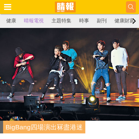
健康
晴報電視
主題特集
時事
副刊
健康財富
BigBang四場演出冧盡港迷