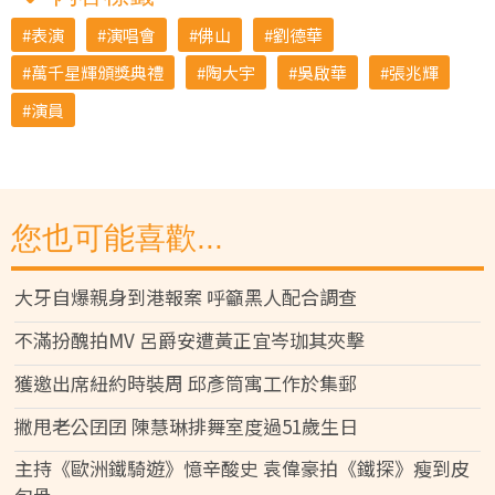
表演
演唱會
佛山
劉德華
萬千星輝頒獎典禮
陶大宇
吳啟華
張兆輝
演員
您也可能喜歡...
大牙自爆親身到港報案 呼籲黑人配合調查
不滿扮醜拍MV 呂爵安遭黃正宜岑珈其夾擊
獲邀出席紐約時裝周 邱彥筒寓工作於集郵
撇甩老公囝囝 陳慧琳排舞室度過51歲生日
主持《歐洲鐵騎遊》憶辛酸史 袁偉豪拍《鐵探》瘦到皮