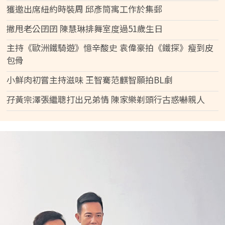
獲邀出席紐約時裝周 邱彥筒寓工作於集郵
撇甩老公囝囝 陳慧琳排舞室度過51歲生日
主持《歐洲鐵騎遊》憶辛酸史 袁偉豪拍《鐵探》瘦到皮
包骨
小鮮肉初嘗主持滋味 王智騫范麒智願拍BL劇
孖黃宗澤張繼聰打出兄弟情 陳家樂剃頭行古惑嚇親人