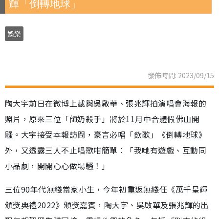
輝「倒轉地球」
娛樂
發佈時間: 2023/09/15
陶大宇前日在微博上載與吳啟華、張兆輝拍演唱會海報的
照片，原來三位「師奶殺手」將於11月中合體假佛山開
騷。大宇接受本報訪問，豪言必唱「飲歌」《倒轉地球》
外，又透露三人不止唱歌咁簡單︰「我哋有遊戲、互動同
小品劇，開開心心做場騷！」
三位90年代無綫當家小生，今年初重返無綫任《萬千星輝
頒獎典禮2022》頒獎嘉賓，陶大宇、吳啟華及張兆輝的出