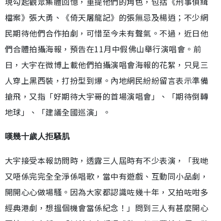
現勾起觀眾集體回憶，重提他們的角色，包括《刑事偵緝
檔案》張大勇、《倚天屠龍記》的張無忌及楊逍；不少網
民期待他們合作拍劇，可惜至今未有聲氣。不過，近日他
們合體拍攝海報，預告在11月中假佛山舉行演唱會。前
日，大宇在微博上載他們拍攝演唱會海報的花絮，只見三
人穿上黑西裝，打扮型到爆。內地網民紛紛留言表示準備
搶飛，又指「好期待大宇哥的首場演唱會」、「期待倒轉
地球」、「建議全國巡演」。
嘆幾十歲人拒騷肌
大宇接受本報訪問時，透露三人屆時有不少表演，「我哋
又唔係完完全全淨係唱歌，當中有遊戲、互動同小品劇，
開開心心做場騷。因為大家都認識咗幾十年，又拍咗咁多
經典港劇，想搵個機會當係紀念！」問到三人有甚麼開心