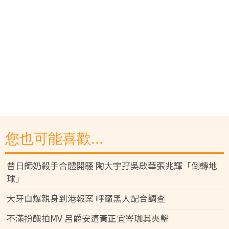
您也可能喜歡...
昔日師奶殺手合體開騷 陶大宇孖吳啟華張兆輝「倒轉地
球」
大牙自爆親身到港報案 呼籲黑人配合調查
不滿扮醜拍MV 呂爵安遭黃正宜岑珈其夾擊