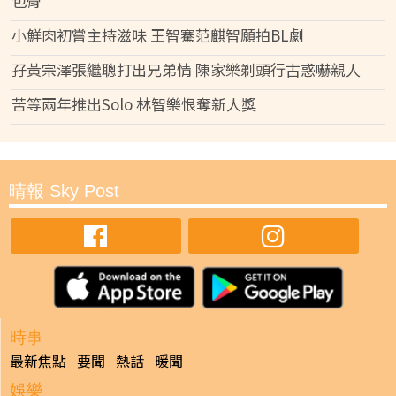
包骨
小鮮肉初嘗主持滋味 王智騫范麒智願拍BL劇
孖黃宗澤張繼聰打出兄弟情 陳家樂剃頭行古惑嚇親人
苦等兩年推出Solo 林智樂恨奪新人獎
晴報 Sky Post
時事
最新焦點
要聞
熱話
暖聞
娛樂