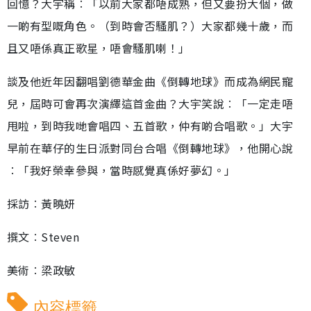
回憶？大宇稱︰「以前大家都唔成熟，但又要扮大個，做
一啲有型嘅角色。（到時會否騷肌？）大家都幾十歲，而
且又唔係真正歌星，唔會騷肌喇！」
談及他近年因翻唱劉德華金曲《倒轉地球》而成為網民寵
兒，屆時可會再次演繹這首金曲？大宇笑說︰「一定走唔
甩啦，到時我哋會唱四、五首歌，仲有啲合唱歌。」大宇
早前在華仔的生日派對同台合唱《倒轉地球》，他開心說
︰「我好榮幸參與，當時感覺真係好夢幻。」
採訪︰黃曉妍
撰文︰Steven
美術︰梁政敏
內容標籤