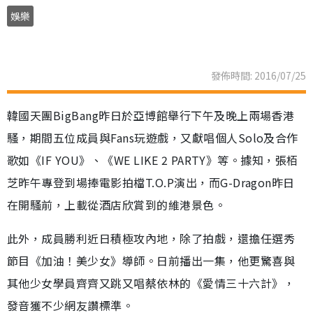
娛樂
發佈時間: 2016/07/25
韓國天團BigBang昨日於亞博館舉行下午及晚上兩場香港
騷，期間五位成員與Fans玩遊戲，又獻唱個人Solo及合作
歌如《IF YOU》、《WE LIKE 2 PARTY》等。據知，張栢
芝昨午專登到場捧電影拍檔T.O.P演出，而G-Dragon昨日
在開騷前，上載從酒店欣賞到的維港景色。
此外，成員勝利近日積極攻內地，除了拍戲，還擔任選秀
節目《加油！美少女》導師。日前播出一集，他更驚喜與
其他少女學員齊齊又跳又唱蔡依林的《愛情三十六計》，
發音獲不少網友讚標準。