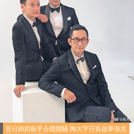
昔日師奶殺手合體開騷 陶大宇孖吳啟華張兆