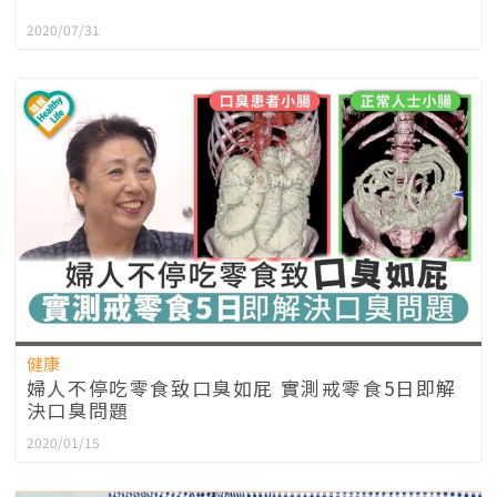
2020/07/31
健康
婦人不停吃零食致口臭如屁 實測戒零食5日即解
決口臭問題
2020/01/15