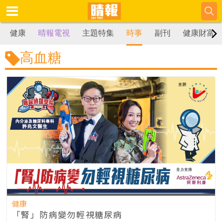
健康
晴報電視
主題特集
時事
副刊
健康財富
高血糖
健康
「腎」防病變勿輕視糖尿病