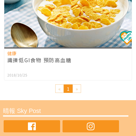
健康
識揀低GI食物 預防高血糖
2018/10/25
«
1
»
晴報 Sky Post