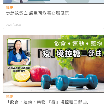
健康
勿忽視貧血 嚴重可危害心臟健康
2023/03/31
健康
「飲食‧運動‧藥物 『疫』境控糖三部曲」