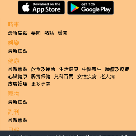
時事
最新焦點
要聞
熱話
暖聞
娛樂
最新焦點
健康
最新焦點
飲食及運動
生活健康
中醫養生
腫瘤及癌症
心臟健康
腸胃保健
兒科百問
女性疾病
老人病
皮膚護理
更多專題
寵物
最新焦點
副刊
最新焦點
日報