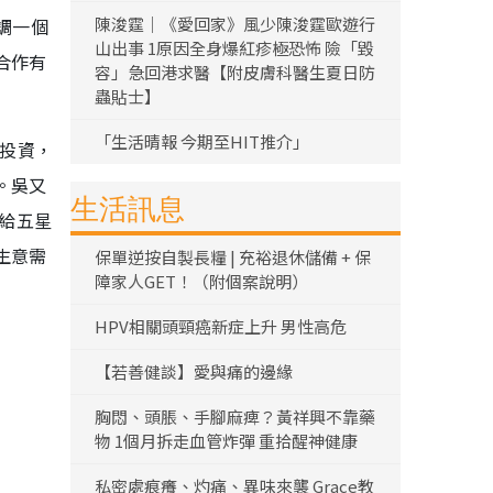
陳浚霆｜《愛回家》風少陳浚霆歐遊行
調一個
山出事 1原因全身爆紅疹極恐怖 險「毀
合作有
容」急回港求醫【附皮膚科醫生夏日防
蟲貼士】
「生活晴報 今期至HIT推介」
於投資，
。吳又
生活訊息
賣給五星
生意需
保單逆按自製長糧 | 充裕退休儲備 + 保
障家人GET！（附個案說明）
HPV相關頭頸癌新症上升 男性高危
【若善健談】愛與痛的邊緣
胸悶、頭脹、手腳麻痺？黃祥興不靠藥
物 1個月拆走血管炸彈 重拾醒神健康
私密處痕癢、灼痛、異味來襲 Grace教