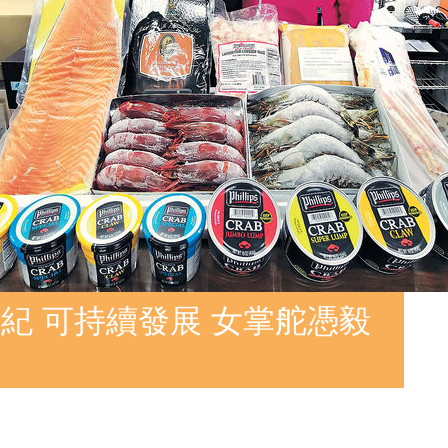
紀 可持續發展 女掌舵憑毅