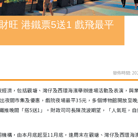
財旺 港鐵票5送1 戲飛最平
發佈時間: 202
夜經濟，包括觀塘、灣仔及西環海濱舉辦連場活動及表演，與
出夜間市集及優惠，戲院夜場最平35元，多個博物館開放至晚
鐵推晚間「搭5送1」。財政司司長陳茂波期望，「人氣旺，自
同機構，由本月底起至11月底，逢周末在觀塘、灣仔及西環海