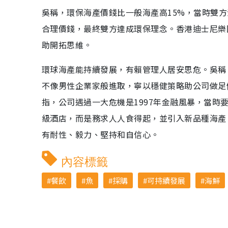
吳稱，環保海產價錢比一般海產高15%，當時雙
合理價錢，最終雙方達成環保理念。香港迪士尼樂
助開拓思維。
環球海產能持續發展，有賴管理人居安思危。吳稱，
不像男性企業家般進取，寧以穩健策略助公司做足
指，公司遇過一大危機是1997年金融風暴，當
級酒店，而是務求人人食得起，並引入新品種海產
有耐性、毅力、堅持和自信心。
內容標籤
餐飲
魚
採購
可持續發展
海鮮