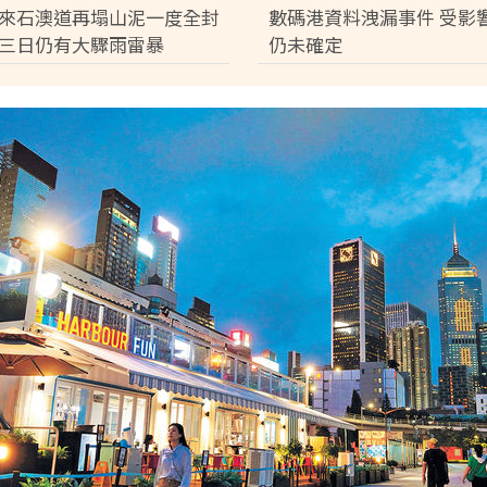
倍
來石澳道再塌山泥一度全封
數碼港資料洩漏事件 受影
三日仍有大驟雨雷暴
仍未確定