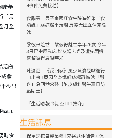
4條件免費接種】
國慶舉
行「月
食腦蟲｜男子泰國狂食生醃海鮮染「食
腦蟲」腸道嚴重潰爛 反覆大出血休克險
全月全
死
黎彼得離世｜黎彼得離世享年76歲 今年
3月已中風臥床 好友鍾志光及盧宛茵透
露黎彼得最後時光
搞活廟
陳浚霆｜《愛回家》風少陳浚霆歐遊行
8成戲
山出事 1原因全身爆紅疹極恐怖 險「毀
容」急回港求醫【附皮膚科醫生夏日防
時半後出
蟲貼士】
「生活晴報 今期至HIT推介」
中西九
生活訊息
現時食
保單逆按自製長糧 | 充裕退休儲備 + 保