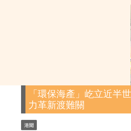
「環保海產」屹立近半世
力革新渡難關
港聞