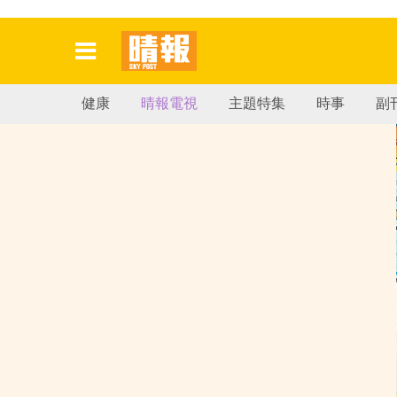
健康
晴報電視
主題特集
時事
副