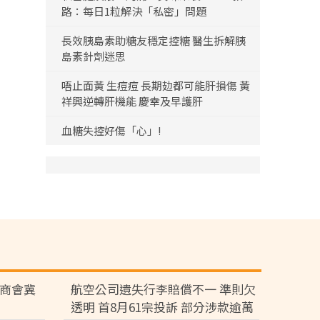
路：每日1粒解決「私密」問題
長效胰島素助糖友穩定控糖 醫生拆解胰
島素針劑迷思
唔止面黃 生痘痘 長期攰都可能肝損傷 黃
祥興逆轉肝機能 慶幸及早護肝
血糖失控好傷「心」!
廠商會冀
航空公司遺失行李賠償不一 準則欠
透明 首8月61宗投訴 部分涉款逾萬