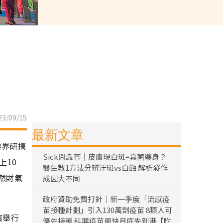
3/09/15
最新文章
業界研搞
Sick問識答｜皮膚現白斑=真菌纏身？
上10
醫生教1方法分辨汗斑vs白蝕 解析發作
然財氣
成因大不同
政府資助免費打針｜新一季度「流感疫
苗接種計劃」引入130萬劑疫苗 8類人可
濱舉行
優先接種 科興疫苗最快月底先到港【附