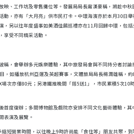
放映、工作坊及零售攤位等。發展局局長甯漢豪稱，將趁中秋
活動，亦有「大月亮」供市民打卡。中環海濱亦於本月30日舉
演，另以往年度盛事如美酒佳餚巡禮亦在11月回歸中環，包括
，享受不同精采活動。
波稱，會舉辦多元娛樂體驗，其中旅發局會與不同持分者討論
節目，如播放杭州亞運及英超賽事，文體旅局局長楊潤雄稱，約
AX場次亦僅80元；另港鐵推晚間「搭5送1」，市民累積5次10
後首度復辦；多間博物館及戲院亦安排不同文化藝術體驗，其
晚間表演及展覽。
戶縮短營業時間，以往晚上9時許尚能「食住等」朋友共聚，到