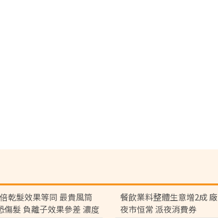
7倍乾髮效果等同 最貴風筒
餐飲業料整體生意增2成 
°C恐傷髮 負離子效果參差 濃度
夜市恒常 派夜消費券