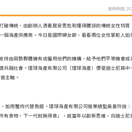
發佈時間: 202
打破傳統，由創辦人憑着居安思危和懂得體諒的傳統女性特質
一個海產供應商。今日是國際婦女節，看看兩位女性掌舵人如
支持由弱勢群體擁有或僱用他們的機構，給予他們平等機會成
建共融社會。環球海產有限公司（環球海產）便是迪士尼其中
經營主軸。
海產，如用蟹肉代替魚翅。環球海產有限公司營業總監吳曼玲說
所有食物，下一代就無得食」，故當年以創新思維，向迪士尼