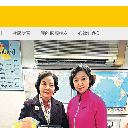
刊
健康財富
我的麻煩糖友
心律知多D