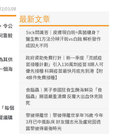
2/03/08
最新文章
，令公
Sick問識答｜皮膚現白斑=真菌纏身？
何靠毅
醫生教1方法分辨汗斑vs白蝕 解析發作
成因大不同
政府資助免費打針｜新一季度「流感疫
為其供
苗接種計劃」引入130萬劑疫苗 8類人可
一個海
優先接種 科興疫苗最快月底先到港【附
4條件免費接種】
食腦蟲｜男子泰國狂食生醃海鮮染「食
腦蟲」腸道嚴重潰爛 反覆大出血休克險
死
：「每個
黎彼得離世｜黎彼得離世享年76歲 今年
提議購
3月已中風臥床 好友鍾志光及盧宛茵透
露黎彼得最後時光