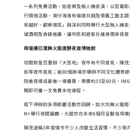
一系列免費活動，如音樂及無人機表演，以至電影
行頭炮活動，灣仔海濱有傷健共融及懷舊工藝主題
來越好，歡樂灣區」與深圳同時舉行大型無人機表
城酒吧及食肆推廣，讓市民和遊客在維港兩岸夜景
商場播亞運舞火龍復辦夜遊博物館
坊間對是否重辦「大笪地」夜市有不同意見，陳茂
街等夜市氣氛；逾80個商場亦舉辦不同文化體育
院推夜場或最後一場優惠，票價約35至60元，IM
閘即可獲一次免費本地車程。
疫下停辦的多項節慶活動亦回歸，如大坑舞火龍疫
M+舉行夜間展廳，大館亦在未來6個月呈獻各項
陳茂波稱3年疫情令不少人改變生活習慣，不少商