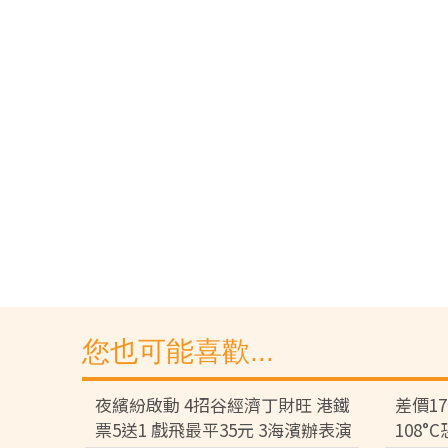
您也可能喜歡...
夜繽紛啟動 4招谷經濟丁財旺 港鐵
差價1
票5送1 戲飛最平35元 3海濱辦表演
108