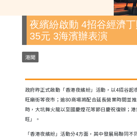
夜繽紛啟動 4招谷經濟丁
35元 3海濱辦表演
港聞
政府昨正式啟動「香港夜繽紛」活動，以4招谷起
旺廟街等夜市；逾80商場將配合延長營業時間並推
時，大坑舞火龍以至國慶煙花等節日慶祝復辦；港
旺」。
「香港夜繽紛」活動分4方面，其中發展局聯同不