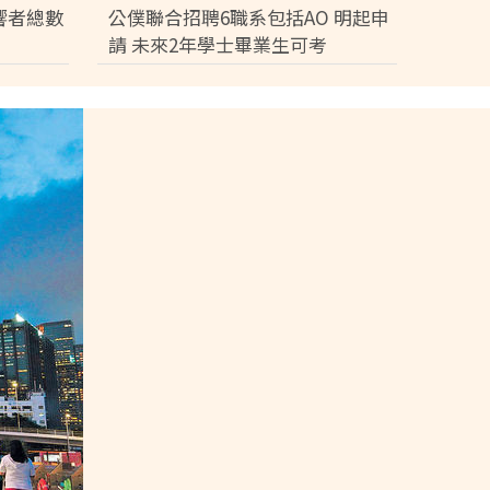
元
響者總數
公僕聯合招聘6職系包括AO 明起申
請 未來2年學士畢業生可考