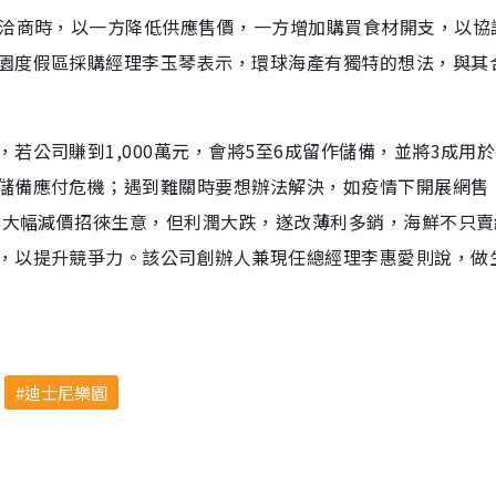
方洽商時，以一方降低供應售價，一方增加購買食材開支，以協
園度假區採購經理李玉琴表示，環球海產有獨特的想法，與其
若公司賺到1,000萬元，會將5至6成留作儲備，並將3成用
儲備應付危機；遇到難關時要想辦法解決，如疫情下開展網售
時要大幅減價招徠生意，但利潤大跌，遂改薄利多銷，海鮮不只
，以提升競爭力。該公司創辦人兼現任總經理李惠愛則說，做
迪士尼樂園