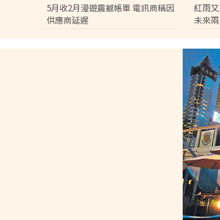
差逾百
5月收2月漫遊震撼帳單 電訊商稱因
紅雨又
供應商延遲
未來兩