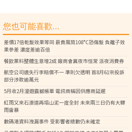
您也可能喜歡...
差價17倍乾髮效果等同 最貴風筒108°C恐傷髮 負離子效
果參差 濃度差逾百倍
餐飲業料整體生意增2成 廠商會冀夜市恒常 派夜消費券
航空公司遺失行李賠償不一 準則欠透明 首8月61宗投訴
部分涉款逾萬元
5月收2月漫遊震撼帳單 電訊商稱因供應商延遲
紅雨又來石澳道再塌山泥一度全封 未來兩三日仍有大驟
雨雷暴
數碼港資料洩漏事件 受影響者總數仍未確定