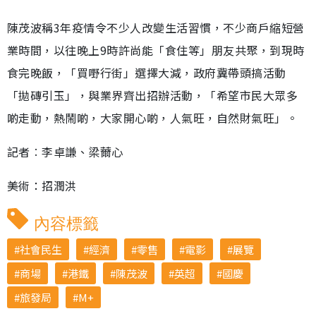
陳茂波稱3年疫情令不少人改變生活習慣，不少商戶縮短營
業時間，以往晚上9時許尚能「食住等」朋友共聚，到現時
食完晚飯，「買嘢行街」選擇大減，政府冀帶頭搞活動
「拋磚引玉」，與業界齊出招辦活動，「希望市民大眾多
啲走動，熱鬧啲，大家開心啲，人氣旺，自然財氣旺」。
記者︰李卓謙、梁薾心
美術：招潤洪
內容標籤
社會民生
經濟
零售
電影
展覽
商場
港鐵
陳茂波
英超
國慶
旅發局
M+