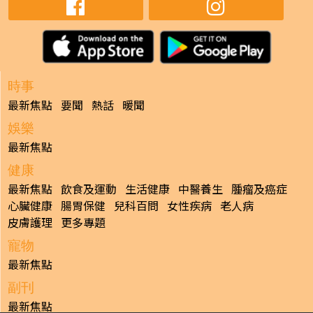
時事
最新焦點
要聞
熱話
暖聞
娛樂
最新焦點
健康
最新焦點
飲食及運動
生活健康
中醫養生
腫瘤及癌症
心臟健康
腸胃保健
兒科百問
女性疾病
老人病
皮膚護理
更多專題
寵物
最新焦點
副刊
最新焦點