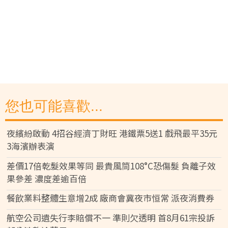
您也可能喜歡...
夜繽紛啟動 4招谷經濟丁財旺 港鐵票5送1 戲飛最平35元
3海濱辦表演
差價17倍乾髮效果等同 最貴風筒108°C恐傷髮 負離子效
果參差 濃度差逾百倍
餐飲業料整體生意增2成 廠商會冀夜市恒常 派夜消費券
航空公司遺失行李賠償不一 準則欠透明 首8月61宗投訴