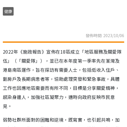
健康
發佈時間: 2023/10/06
2022年《施政報告》宣佈在18區成立「地區服務及關愛隊
伍」（「關愛隊」），並已在本年度第一季率先在荃灣及
港島南區運作，旨在探訪有需要人士，包括低收入住戶、
劏房戶及長期病患者等，協助處理突發和緊急事故，具體
工作也因應地區需要而有所不同，目標是分享關愛精神，
感染身邊人，加強社區凝聚力，適時向政府反映市民意
見。
弱勢社群所面對的困難和逆境，既寫實，也引起共鳴，加