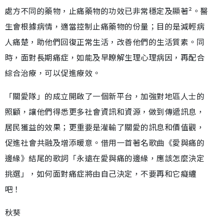
處方不同的藥物，止痛藥物的功效已非常穩定及顯著²。醫
生會根據病情，適當控制止痛藥物的份量；目的是減輕病
人痛楚，助他們回復正常生活，改善他們的生活質素。同
時，面對長期痛症，如能及早瞭解生理心理病因，再配合
綜合治療，可以促進療效。
「關愛隊」的成立開啟了一個新平台，加強對地區人士的
照顧，讓他們得悉更多社會資訊和資源，做到傳遞訊息，
居民獲益的效果；更重要是灌輸了關愛的訊息和價值觀，
促進社會共融及增添暖意。借用一首著名歌曲《愛與痛的
邊緣》結尾的歌詞「永遠在愛與痛的邊緣，應該怎麼決定
挑選」，如何面對痛症將由自己決定，不要再和它癡纏
吧！
秋葵