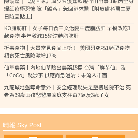
陳浚霆｜《愛回家》風少陳浚霆歐遊行山出事 1原因全身
爆紅疹極恐怖 險「毀容」急回港求醫【附皮膚科醫生夏
日防蟲貼士】
KO脂肪肝｜女子每日食三文治變中度脂肪肝 早餐改吃1
款食物 半年激減15磅逆轉脂肪肝
折壽食物｜大量常見食品上榜！ 美國研究揭1類型食物
頻食死亡風險激增17%
仙草農藥丨內地仙草驗出農藥超標 台灣「鮮芋仙」及
「CoCo」疑涉事 供應商急澄清：未流入市面
九龍城地盤奪命意外丨安全經理疑失足墮樓送院不治 死
者為39歲兩孩爸爸屬家庭支柱育7歲及3歲子女
晴報 Sky Post