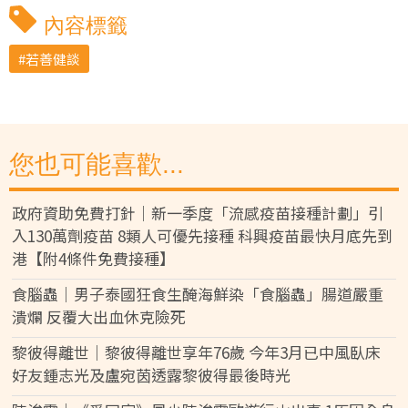
內容標籤
若善健談
您也可能喜歡...
政府資助免費打針｜新一季度「流感疫苗接種計劃」引
入130萬劑疫苗 8類人可優先接種 科興疫苗最快月底先到
港【附4條件免費接種】
食腦蟲｜男子泰國狂食生醃海鮮染「食腦蟲」腸道嚴重
潰爛 反覆大出血休克險死
黎彼得離世｜黎彼得離世享年76歲 今年3月已中風臥床
好友鍾志光及盧宛茵透露黎彼得最後時光