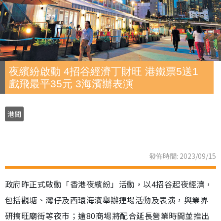
夜繽紛啟動 4招谷經濟丁財旺 港鐵票5送1
戲飛最平35元 3海濱辦表演
港聞
發佈時間: 2023/09/15
政府昨正式啟動「香港夜繽紛」活動，以4招谷起夜經濟，
包括觀塘、灣仔及西環海濱舉辦連場活動及表演，與業界
研搞旺廟街等夜市；逾80商場將配合延長營業時間並推出