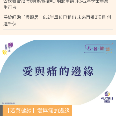
公僕聯合招聘6職系包括AO 明起申請 未來2年學士畢業
生可考
房協紅磡「豐頤居」8成半單位已租出 未來再推3項目 供
逾千伙
【若善健談】愛與痛的邊緣