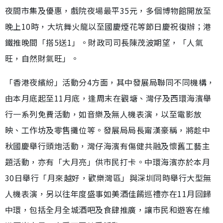
夜間市集及優惠，戲院夜場最平35元，多個博物館開放至
晚上10時，大坑舞火龍以至國慶煙花等節日慶祝復辦；港
鐵推晚間「搭5送1」。財政司司長陳茂波期望，「人氣
旺，自然財氣旺」。
「香港夜繽紛」活動分4方面，其中發展局聯同不同機構，
由本月底起至11月底，逢周末在觀塘、灣仔及西環海濱舉
行一系列免費活動，如音樂及無人機表演，以至電影放
映、工作坊及零售攤位等。發展局局長甯漢豪稱，將趁中
秋國慶舉行頭炮活動，灣仔海濱有傷健共融及懷舊工藝主
題活動，亦有「大月亮」供市民打卡。中環海濱亦於本月
30日舉行「月來越好，歡樂灣區」與深圳同時舉行大型無
人機表演，另以往年度盛事如美酒佳餚巡禮亦在11月回歸
中環，包括全月全城酒吧及食肆推廣，讓市民和遊客在維