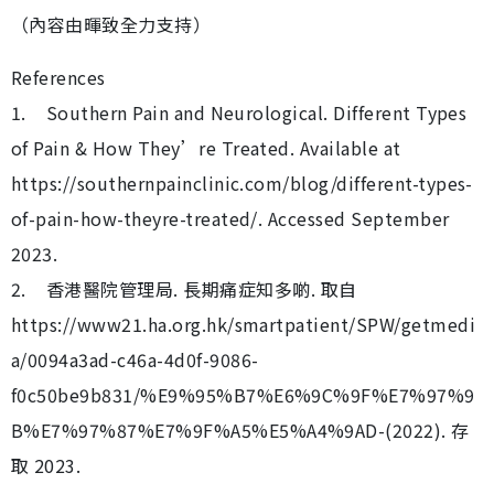
（內容由暉致全力支持）
References
1. Southern Pain and Neurological. Different Types
of Pain & How They’re Treated. Available at
https://southernpainclinic.com/blog/different-types-
of-pain-how-theyre-treated/. Accessed September
2023.
2. 香港醫院管理局. 長期痛症知多啲. 取自
https://www21.ha.org.hk/smartpatient/SPW/getmedi
a/0094a3ad-c46a-4d0f-9086-
f0c50be9b831/%E9%95%B7%E6%9C%9F%E7%97%9
B%E7%97%87%E7%9F%A5%E5%A4%9AD-(2022). 存
取 2023.