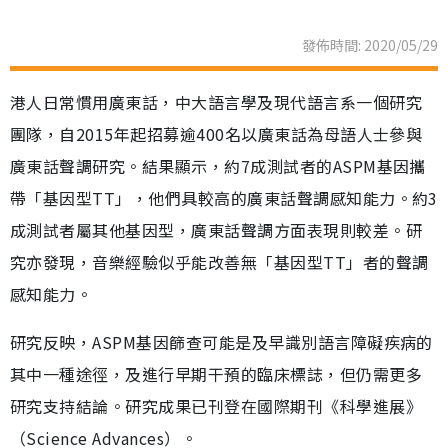
發佈時間: 2020/05/29
港人日常慣用廣東話，中大語言學及現代語言系一個研究
團隊，自2015年起招募逾400名以廣東話為母語人士參與
廣東話聲調研究。結果顯示，約7成測試者的ASPM基因攜
帶「基因型TT」，他們具較高的廣東話聲調感知能力。約3
成測試者屬其他基因型，廣東話聲調方面表現則較差。研
究亦發現，音樂經驗似乎能改善無「基因型TT」者的聲調
感知能力。
研究反映，ASPM基因篩查可能是及早識別語言障礙疾病的
其中一種途徑，及進行早期干預的臨床標誌，但仍需更多
研究支持結論。研究成果已刊登在國際期刊《科學進展》
（Science Advances）。