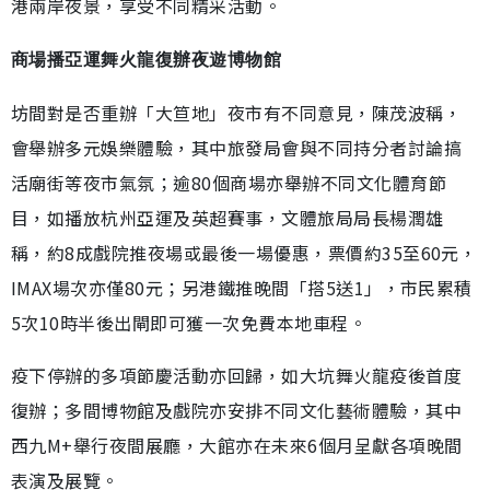
港兩岸夜景，享受不同精采活動。
商場播亞運舞火龍復辦夜遊博物館
坊間對是否重辦「大笪地」夜市有不同意見，陳茂波稱，
會舉辦多元娛樂體驗，其中旅發局會與不同持分者討論搞
活廟街等夜市氣氛；逾80個商場亦舉辦不同文化體育節
目，如播放杭州亞運及英超賽事，文體旅局局長楊潤雄
稱，約8成戲院推夜場或最後一場優惠，票價約35至60元，
IMAX場次亦僅80元；另港鐵推晚間「搭5送1」，市民累積
5次10時半後出閘即可獲一次免費本地車程。
疫下停辦的多項節慶活動亦回歸，如大坑舞火龍疫後首度
復辦；多間博物館及戲院亦安排不同文化藝術體驗，其中
西九M+舉行夜間展廳，大館亦在未來6個月呈獻各項晚間
表演及展覽。