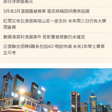
部分涉款逾萬元
5月收2月漫遊震撼帳單 電訊商稱因供應商延遲
紅雨又來石澳道再塌山泥一度全封 未來兩三日仍有大驟
雨雷暴
數碼港資料洩漏事件 受影響者總數仍未確定
公僕聯合招聘6職系包括AO 明起申請 未來2年學士畢業
生可考