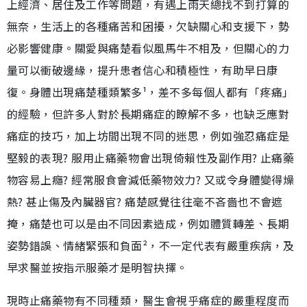
上經濟、居住及工作等問題，有遇上雨天總找不到打算的
無奈，生活上的各種痛苦和困擾，欠缺關心和支援下，勢
必影響健康。關愛與痛楚看似風馬牛不相及，但關心的力
量可以衝破邊緣，提升患者信心和積極性，有助早日康
復。身體出現痛楚種類繁多¹，差不多每個人都有「疼痛」
的經驗，但許多人對於長期痛症的瞭解不多，也缺乏應對
痛症的技巧，加上坊間出現不同的迷思，例如強忍痛症是
堅毅的表現? 服用止痛藥物會出現倚賴性及副作用? 止痛藥
物容易上癮? 經常服食會減低藥物效力? 又或令身體變得燥
熱? 甚止傷及內臟器官? 痛楚感覺往往毫不吝嗇也不會遮
掩，痛楚也可以是由不同因素造成，例如體質轉差、長期
姿勢錯誤、情緒緊張和負面²，不一定代表有嚴重疾病，及
早求醫並按指示服藥才是明智抉擇。
現時止痛藥物有不同種類，醫生會視乎痛症的嚴重程度而