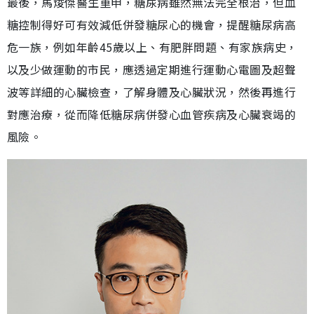
最後，馬焌傑醫生重申，糖尿病雖然無法完全根治，但血
糖控制得好可有效減低併發糖尿心的機會，提醒糖尿病高
危一族，例如年齡45歲以上、有肥胖問題、有家族病史，
以及少做運動的市民，應透過定期進行運動心電圖及超聲
波等詳細的心臟檢查，了解身體及心臟狀況，然後再進行
對應治療，從而降低糖尿病併發心血管疾病及心臟衰竭的
風險。