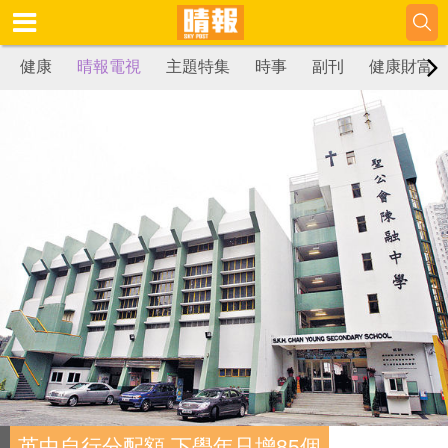
健康
晴報電視
主題特集
時事
副刊
健康財富
英中自行分配額 下學年只增85個