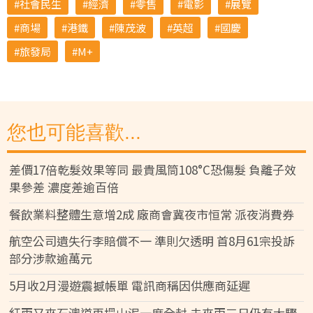
社會民生
經濟
零售
電影
展覽
商場
港鐵
陳茂波
英超
國慶
旅發局
M+
您也可能喜歡...
差價17倍乾髮效果等同 最貴風筒108°C恐傷髮 負離子效
果參差 濃度差逾百倍
餐飲業料整體生意增2成 廠商會冀夜市恒常 派夜消費券
航空公司遺失行李賠償不一 準則欠透明 首8月61宗投訴
部分涉款逾萬元
5月收2月漫遊震撼帳單 電訊商稱因供應商延遲
紅雨又來石澳道再塌山泥一度全封 未來兩三日仍有大驟