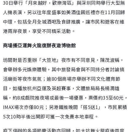
30日舉行「月來越好，歡樂灣區」與深圳同時舉行大型無
人機表演，另以往年度盛事如美酒佳餚巡禮亦在11月回歸
中環，包括全月全城酒吧及食肆推廣，讓市民和遊客在維
港兩岸夜景，享受不同精采活動。
商場播亞運舞火龍復辦夜遊博物館
坊間對是否重辦「大笪地」夜市有不同意見，陳茂波稱，
會舉辦多元娛樂體驗，其中旅發局會與不同持分者討論搞
活廟街等夜市氣氛；逾80個商場亦舉辦不同文化體育節
目，如播放杭州亞運及英超賽事，文體旅局局長楊潤雄
稱，約8成戲院推夜場或最後一場優惠，票價約35至60元，
IMAX場次亦僅80元；另港鐵推晚間「搭5送1」，市民累積
5次10時半後出閘即可獲一次免費本地車程。
疫下停辦的多項節慶活動亦回歸，如大坑舞火龍疫後首度