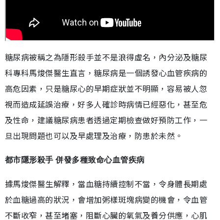
糖尿病被稱之為隱形殺手並不是浪得虛名，內分泌及糖尿
科專科馬焌傑醫生直言，糖尿病是一個誘發心血管疾病的
高危因素，只是糖尿心的早期症狀並不明顯，容易被人忽
視而造成延誤治療，好多人確診時病情已經惡化，甚至危
及性命，建議糖尿病患者透過定期檢查做好預防工作，一
旦出現問題也可以及早處理及治療，防患於未然。
都市隱形殺手 併發多種致命心血管疾病
據馬焌傑醫生解釋，當血糖持續控制不當，令身體長期處
於血糖過高的狀況，會增加粥樣斑塊病變的機會，令血管
不斷收窄，甚至堵塞，阻斷心臟的氧氣及養分供應，心肌