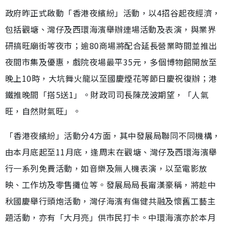
政府昨正式啟動「香港夜繽紛」活動，以4招谷起夜經濟，
包括觀塘、灣仔及西環海濱舉辦連場活動及表演，與業界
研搞旺廟街等夜市；逾80商場將配合延長營業時間並推出
夜間市集及優惠，戲院夜場最平35元，多個博物館開放至
晚上10時，大坑舞火龍以至國慶煙花等節日慶祝復辦；港
鐵推晚間「搭5送1」。財政司司長陳茂波期望，「人氣
旺，自然財氣旺」。
「香港夜繽紛」活動分4方面，其中發展局聯同不同機構，
由本月底起至11月底，逢周末在觀塘、灣仔及西環海濱舉
行一系列免費活動，如音樂及無人機表演，以至電影放
映、工作坊及零售攤位等。發展局局長甯漢豪稱，將趁中
秋國慶舉行頭炮活動，灣仔海濱有傷健共融及懷舊工藝主
題活動，亦有「大月亮」供市民打卡。中環海濱亦於本月