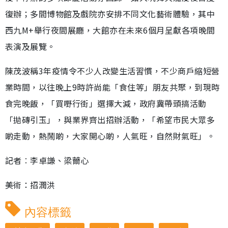
復辦；多間博物館及戲院亦安排不同文化藝術體驗，其中
西九M+舉行夜間展廳，大館亦在未來6個月呈獻各項晚間
表演及展覽。
陳茂波稱3年疫情令不少人改變生活習慣，不少商戶縮短營
業時間，以往晚上9時許尚能「食住等」朋友共聚，到現時
食完晚飯，「買嘢行街」選擇大減，政府冀帶頭搞活動
「拋磚引玉」，與業界齊出招辦活動，「希望市民大眾多
啲走動，熱鬧啲，大家開心啲，人氣旺，自然財氣旺」。
記者︰李卓謙、梁薾心
美術：招潤洪
內容標籤