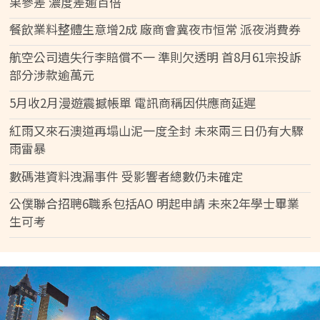
果參差 濃度差逾百倍
餐飲業料整體生意增2成 廠商會冀夜市恒常 派夜消費券
航空公司遺失行李賠償不一 準則欠透明 首8月61宗投訴
部分涉款逾萬元
5月收2月漫遊震撼帳單 電訊商稱因供應商延遲
紅雨又來石澳道再塌山泥一度全封 未來兩三日仍有大驟
雨雷暴
數碼港資料洩漏事件 受影響者總數仍未確定
公僕聯合招聘6職系包括AO 明起申請 未來2年學士畢業
生可考