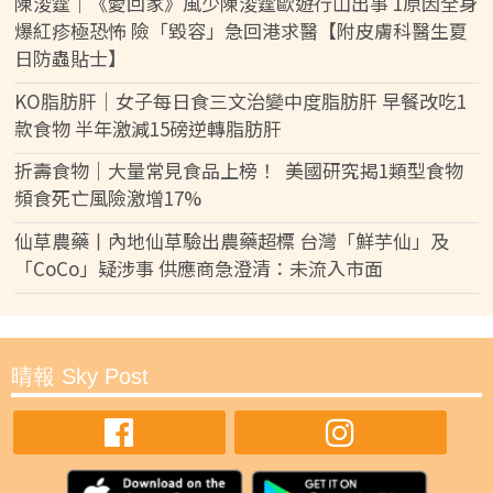
陳浚霆｜《愛回家》風少陳浚霆歐遊行山出事 1原因全身
爆紅疹極恐怖 險「毀容」急回港求醫【附皮膚科醫生夏
日防蟲貼士】
KO脂肪肝｜女子每日食三文治變中度脂肪肝 早餐改吃1
款食物 半年激減15磅逆轉脂肪肝
折壽食物｜大量常見食品上榜！ 美國研究揭1類型食物
頻食死亡風險激增17%
仙草農藥丨內地仙草驗出農藥超標 台灣「鮮芋仙」及
「CoCo」疑涉事 供應商急澄清：未流入市面
晴報 Sky Post