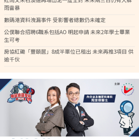
雨雷暴
數碼港資料洩漏事件 受影響者總數仍未確定
公僕聯合招聘6職系包括AO 明起申請 未來2年學士畢業
生可考
房協紅磡「豐頤居」8成半單位已租出 未來再推3項目 供
逾千伙