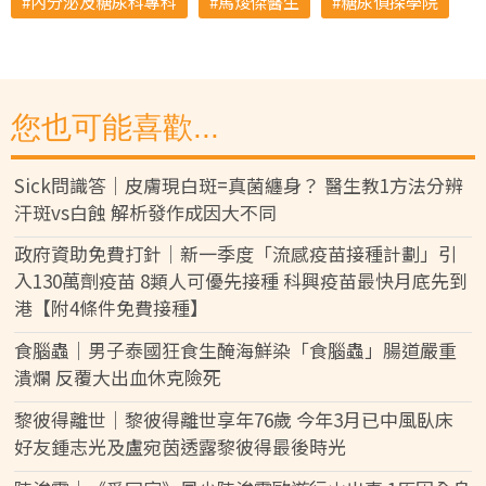
內分泌及糖尿科專科
馬焌傑醫生
糖尿偵探學院
您也可能喜歡...
Sick問識答｜皮膚現白斑=真菌纏身？ 醫生教1方法分辨
汗斑vs白蝕 解析發作成因大不同
政府資助免費打針｜新一季度「流感疫苗接種計劃」引
入130萬劑疫苗 8類人可優先接種 科興疫苗最快月底先到
港【附4條件免費接種】
食腦蟲｜男子泰國狂食生醃海鮮染「食腦蟲」腸道嚴重
潰爛 反覆大出血休克險死
黎彼得離世｜黎彼得離世享年76歲 今年3月已中風臥床
好友鍾志光及盧宛茵透露黎彼得最後時光