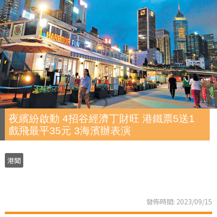
夜繽紛啟動 4招谷經濟丁財旺 港鐵票5送1
戲飛最平35元 3海濱辦表演
港聞
發佈時間: 2023/09/15