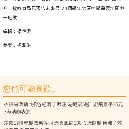
升，故教育局已預告未來最少4個學年北區中學需要加開中
一班數。
編輯：梁偉澄
美術：招潤洪
您也可能喜歡...
夜繽紛啟動 4招谷經濟丁財旺 港鐵票5送1 戲飛最平35元
3海濱辦表演
差價17倍乾髮效果等同 最貴風筒108°C恐傷髮 負離子效