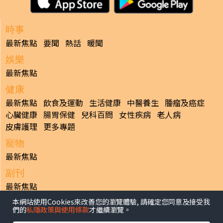
時事
最新焦點
要聞
熱話
暖聞
娛樂
最新焦點
健康
最新焦點
飲食及運動
生活健康
中醫養生
腫瘤及癌症
心臟健康
腸胃保健
兒科百問
女性疾病
老人病
皮膚護理
更多專題
寵物
最新焦點
副刊
最新焦點
本網站使用Cookies來改善您的瀏覽體驗, 請確定您同意及接受我
日報
們的
私隱政策與使用條款
才繼續瀏覽。
揭頁版
港聞
財經/地產
中國/國際
娛樂
Healthy Life