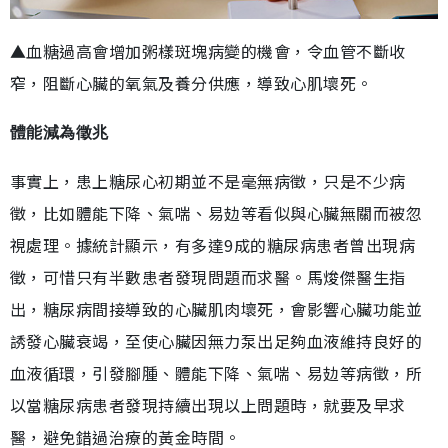
▲血糖過高會增加粥樣斑塊病變的機會，令血管不斷收
窄，阻斷心臟的氧氣及養分供應，導致心肌壞死。
體能減為徵兆
事實上，患上糖尿心初期並不是毫無病徵，只是不少病
徵，比如體能下降、氣喘、易攰等看似與心臟無關而被忽
視處理。據統計顯示，有多達9成的糖尿病患者曾出現病
徵，可惜只有半數患者發現問題而求醫。馬焌傑醫生指
出，糖尿病間接導致的心臟肌肉壞死，會影響心臟功能並
誘發心臟衰竭，至使心臟因無力泵出足夠血液維持良好的
血液循環，引發腳腫、體能下降、氣喘、易攰等病徵，所
以當糖尿病患者發現持續出現以上問題時，就要及早求
醫，避免錯過治療的黃金時間。