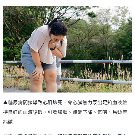
▲糖尿病間接導致心肌壞死，令心臟無力泵出足夠血液維
持良好的血液循環，引發腳腫、體能下降、氣喘、易攰等
病徵。