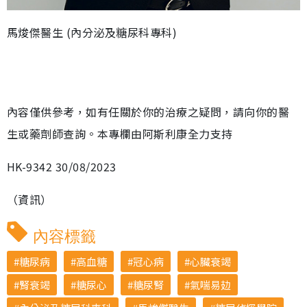
馬焌傑醫生 (內分泌及糖尿科專科)
內容僅供參考，如有任關於你的治療之疑問，請向你的醫
生或藥劑師查詢。本專欄由阿斯利康全力支持
HK-9342 30/08/2023
（資訊）
內容標籤
糖尿病
高血糖
冠心病
心臟衰竭
腎衰竭
糖尿心
糖尿腎
氣喘易攰