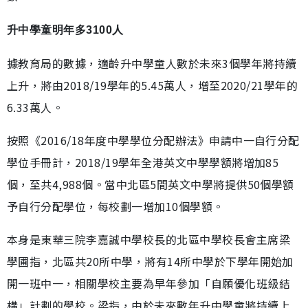
升中學童明年多3100人
據教育局的數據，適齡升中學童人數於未來3個學年將持續
上升，將由2018/19學年的5.45萬人，增至2020/21學年的
6.33萬人。
按照《2016/18年度中學學位分配辦法》申請中一自行分配
學位手冊計，2018/19學年全港英文中學學額將增加85
個，至共4,988個。當中北區5間英文中學將提供50個學額
予自行分配學位，每校劃一增加10個學額。
本身是東華三院李嘉誠中學校長的北區中學校長會主席梁
學圃指，北區共20所中學，將有14所中學於下學年開始加
開一班中一，相關學校主要為早年參加「自願優化班級結
構」計劃的學校。梁指，由於未來數年升中學童將持續上