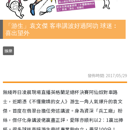
「游生」袁文傑 客串講波好過阿叻 球迷︰
喜出望外
娛樂
發佈時間: 2017/05/29
無綫昨日凌晨現場直播英格蘭足總杯決賽阿仙奴對車路
士，近期憑《不懂撒嬌的女人》游生一角人氣爆升的袁文
傑，首度在翡翠台擔任旁述講波。身為資深「兵工廠」粉
絲，傑仔化身講波佬贏盡正評，愛隊亦順利以2︰1贏出捧
杯。很多球迷高呼游生旁述專業夠中立，畀足100分！