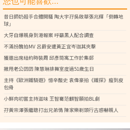
您也可能喜歡...
昔日師奶殺手合體開騷 陶大宇孖吳啟華張兆輝「倒轉地
球」
大牙自爆親身到港報案 呼籲黑人配合調查
不滿扮醜拍MV 呂爵安遭黃正宜岑珈其夾擊
獲邀出席紐約時裝周 邱彥筒寓工作於集郵
撇甩老公囝囝 陳慧琳排舞室度過51歲生日
主持《歐洲鐵騎遊》憶辛酸史 袁偉豪拍《鐵探》瘦到皮
包骨
小鮮肉初嘗主持滋味 王智騫范麒智願拍BL劇
孖黃宗澤張繼聰打出兄弟情 陳家樂剃頭行古惑嚇親人