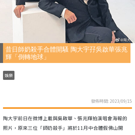
昔日師奶殺手合體開騷 陶大宇孖吳啟華張兆
輝「倒轉地球」
娛樂
發佈時間: 2023/09/15
陶大宇前日在微博上載與吳啟華、張兆輝拍演唱會海報的
照片，原來三位「師奶殺手」將於11月中合體假佛山開