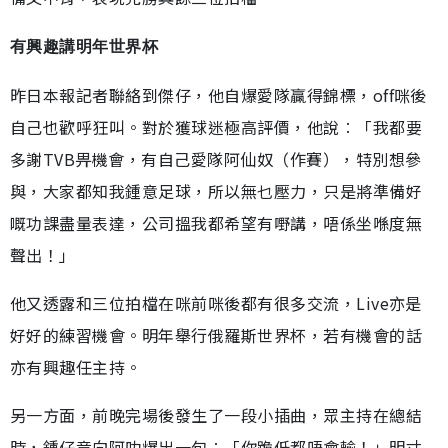
有興趣講明年世界杯
昨日本報記者聯絡到傑仔，他自爆愛隊贏得錦標，off咪後
自己也歡呼狂叫。對於獲球迷極高評價，他說︰「我都要
多謝TVB畀機會，有自己愛隊阿仙奴（作賽），特別想參
與，大家都知我鍾意足球，所以無乜壓力，只是將準備好
嘅功課盡量表達，公司搵我都希望有嘢講，唔係坐喺度無
聲出！」
他又透露和三位拍檔在咪前咪後都有很多交流，Live亦是
好好的練習機會。明年舉行俄羅斯世界杯，若有機會的話
亦有興趣任主持。
另一方面，前晚完場後發生了一段小插曲，眾主持在總結
時，鍾仔竟向阿叻爆出一句︰「你跪低都唔會輸！」明寸