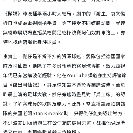
《撒嬌》昨晚播畢兩小時大結局，劇中的「游生」袁文傑
近日也成為電視圈搶手貨，除了接受不同媒體訪問，就連
無綫昨晨現場直播英格蘭足總杯決賽阿仙奴對車路士，亦
特地找他落場化身評述員。
事實上，傑仔是不折不扣的資深球迷，愛隊包括德國國家
隊及阿仙奴，他除了在多份報章撰寫足球專欄，效力亞視
年代已有當講波佬經驗，他在YouTube頻道亦主持評論節
目《傑出阿仙奴》，其足球知識不遜於專業講波佬。至於
昨晨上演的足球大戰，傑仔旁述時盡見對「兵工廠」的認
識，了解各球員的狀態及能力。此外，當直播鏡頭拍到該
隊的美國老闆Stan Kroenke時，只得傑仔能夠認出對方，
不少波友Like爆游生在公仔箱的處男旁述，狂推他做足準
備又中肯，表現完勝其餘三位拍檔。