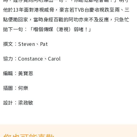
他於13年面對港視威脅，豪言若TVB台慶收視跌至兩、三
點便跪回家，當時身經百戰的阿叻亦來不及反應，只急忙
拋下一句︰「嗰個傳媒（港視）弱啫！」
撰文︰Steven、Pat
協力︰Constance、Carol
編輯︰黃寶恩
插圖︰何樂
設計︰梁政敏