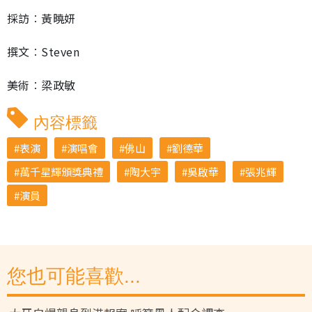
採訪︰黃曉妍
撰文︰Steven
美術︰梁政敏
內容標籤
表演
演唱會
佛山
劉德華
萬千星輝頒獎典禮
陶大宇
吳啟華
張兆輝
演員
您也可能喜歡...