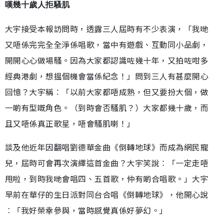
嘆幾十歲人拒騷肌
大宇接受本報訪問時，透露三人屆時有不少表演，「我哋
又唔係完完全全淨係唱歌，當中有遊戲、互動同小品劇，
開開心心做場騷。因為大家都認識咗幾十年，又拍咗咁多
經典港劇，想搵個機會當係紀念！」問到三人有甚麼開心
回憶？大宇稱︰「以前大家都唔成熟，但又要扮大個，做
一啲有型嘅角色。（到時會否騷肌？）大家都幾十歲，而
且又唔係真正歌星，唔會騷肌喇！」
談及他近年因翻唱劉德華金曲《倒轉地球》而成為網民寵
兒，屆時可會再次演繹這首金曲？大宇笑說︰「一定走唔
甩啦，到時我哋會唱四、五首歌，仲有啲合唱歌。」大宇
早前在華仔的生日派對同台合唱《倒轉地球》，他開心說
︰「我好榮幸參與，當時感覺真係好夢幻。」