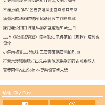
大牙自爆親身到港報案 呼籲黑人配合調查
不滿扮醜拍MV 呂爵安遭黃正宜岑珈其夾擊
獲邀出席紐約時裝周 邱彥筒寓工作於集郵
撇甩老公囝囝 陳慧琳排舞室度過51歲生日
主持《歐洲鐵騎遊》憶辛酸史 袁偉豪拍《鐵探》瘦到皮
包骨
小鮮肉初嘗主持滋味 王智騫范麒智願拍BL劇
孖黃宗澤張繼聰打出兄弟情 陳家樂剃頭行古惑嚇親人
苦等兩年推出Solo 林智樂恨奪新人獎
晴報 Sky Post