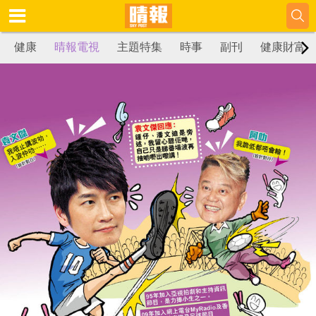
健康
晴報電視
主題特集
時事
副刊
健康財富