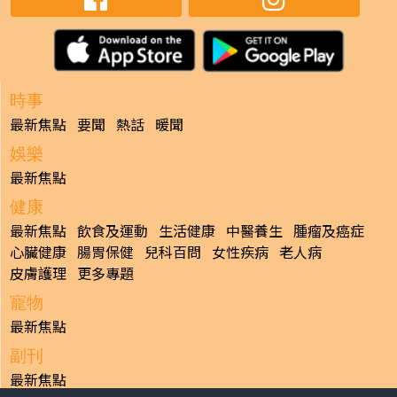
時事
最新焦點
要聞
熱話
暖聞
娛樂
最新焦點
健康
最新焦點
飲食及運動
生活健康
中醫養生
腫瘤及癌症
心臟健康
腸胃保健
兒科百問
女性疾病
老人病
皮膚護理
更多專題
寵物
最新焦點
副刊
最新焦點