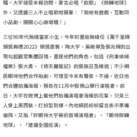
騷。大宇接受本報訪問，豪言必唱「飲歌」《倒轉地球》
外，又透露三人不止唱歌咁簡單︰「我哋有遊戲、互動同
小品劇，開開心心做場騷！」
三位90年代無綫當家小生，今年初重返無綫任《萬千星輝
頒獎典禮2022》頒獎嘉賓，陶大宇、吳啟華及張兆輝的出
現勾起觀眾集體回憶，重提他們的角色，包括《刑事偵緝
檔案》張大勇、《倚天屠龍記》的張無忌及楊逍；不少網
民期待他們合作拍劇，可惜至今未有聲氣。不過，近日他
們合體拍攝海報，預告在11月中假佛山舉行演唱會。前
日，大宇在微博上載他們拍攝演唱會海報的花絮，只見三
人穿上黑西裝，打扮型到爆。內地網民紛紛留言表示準備
搶飛，又指「好期待大宇哥的首場演唱會」、「期待倒轉
地球」、「建議全國巡演」。