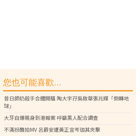
您也可能喜歡...
昔日師奶殺手合體開騷 陶大宇孖吳啟華張兆輝「倒轉地
球」
大牙自爆親身到港報案 呼籲黑人配合調查
不滿扮醜拍MV 呂爵安遭黃正宜岑珈其夾擊