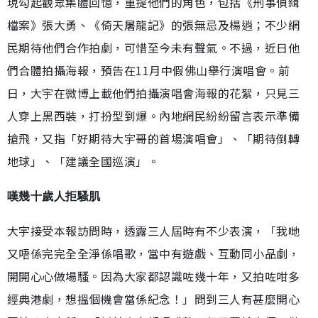
現勾起觀眾集體回憶，重提他們的角色，包括《刑事偵緝
檔案》張大勇、《倚天屠龍記》的張無忌及楊逍；不少網
民期待他們合作拍劇，可惜至今未有聲氣。不過，近日他
們合體拍攝海報，預告在11月中假佛山舉行演唱會。前
日，大宇在微博上載他們拍攝演唱會海報的花絮，只見三
人穿上黑西裝，打扮型到爆。內地網民紛紛留言表示準備
搶飛，又指「好期待大宇哥的首場演唱會」、「期待倒轉
地球」、「建議全國巡演」。
嘆幾十歲人拒騷肌
大宇接受本報訪問時，透露三人屆時有不少表演，「我哋
又唔係完完全全淨係唱歌，當中有遊戲、互動同小品劇，
開開心心做場騷。因為大家都認識咗幾十年，又拍咗咁多
經典港劇，想搵個機會當係紀念！」問到三人有甚麼開心