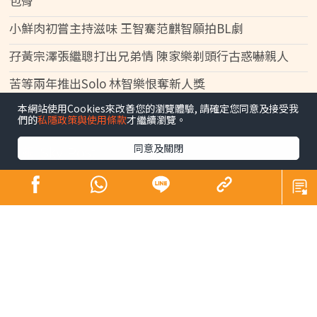
包骨
小鮮肉初嘗主持滋味 王智騫范麒智願拍BL劇
孖黃宗澤張繼聰打出兄弟情 陳家樂剃頭行古惑嚇親人
苦等兩年推出Solo 林智樂恨奪新人獎
本網站使用Cookies來改善您的瀏覽體驗, 請確定您同意及接受我
們的
私隱政策與使用條款
才繼續瀏覽。
同意及關閉
晴報 Sky Post
時事
最新焦點
要聞
熱話
暖聞
娛樂