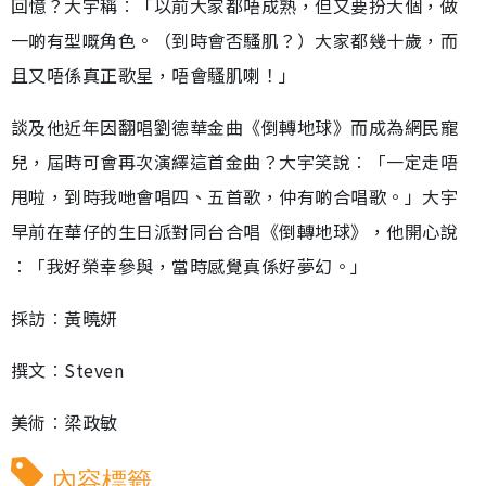
回憶？大宇稱︰「以前大家都唔成熟，但又要扮大個，做
一啲有型嘅角色。（到時會否騷肌？）大家都幾十歲，而
且又唔係真正歌星，唔會騷肌喇！」
談及他近年因翻唱劉德華金曲《倒轉地球》而成為網民寵
兒，屆時可會再次演繹這首金曲？大宇笑說︰「一定走唔
甩啦，到時我哋會唱四、五首歌，仲有啲合唱歌。」大宇
早前在華仔的生日派對同台合唱《倒轉地球》，他開心說
︰「我好榮幸參與，當時感覺真係好夢幻。」
採訪︰黃曉妍
撰文︰Steven
美術︰梁政敏
內容標籤