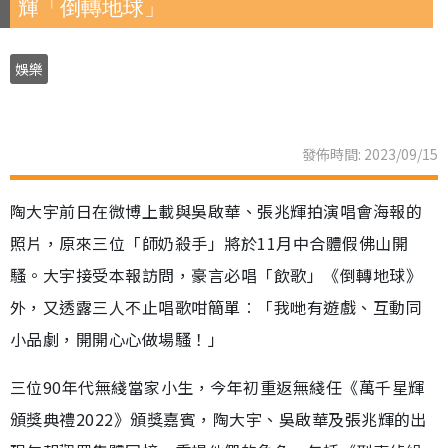
輝「倒轉地球」
娛樂
發佈時間: 2023/09/15
陶大宇前日在微博上載與吳啟華、張兆輝拍演唱會海報的
照片，原來三位「師奶殺手」將於11月中合體假佛山開
騷。大宇接受本報訪問，豪言必唱「飲歌」《倒轉地球》
外，又透露三人不止唱歌咁簡單︰「我哋有遊戲、互動同
小品劇，開開心心做場騷！」
三位90年代無綫當家小生，今年初重返無綫任《萬千星輝
頒獎典禮2022》頒獎嘉賓，陶大宇、吳啟華及張兆輝的出