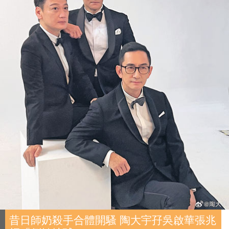
昔日師奶殺手合體開騷 陶大宇孖吳啟華張兆