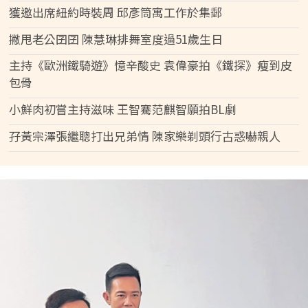
獲邀出席紐約時裝周 邱彥筒寓工作於集郵
撇甩老公囝囝 陳慧琳排舞室度過51歲生日
主持《歐洲鐵騎遊》憶辛酸史 袁偉豪拍《鐵探》瘦到皮
包骨
小鮮肉初嘗主持滋味 王智騫范麒智願拍BL劇
孖黃宗澤張繼聰打出兄弟情 陳家樂剃頭行古惑嚇親人