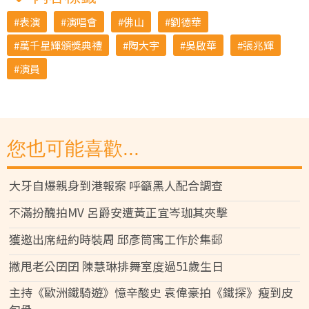
表演
演唱會
佛山
劉德華
萬千星輝頒獎典禮
陶大宇
吳啟華
張兆輝
演員
您也可能喜歡...
大牙自爆親身到港報案 呼籲黑人配合調查
不滿扮醜拍MV 呂爵安遭黃正宜岑珈其夾擊
獲邀出席紐約時裝周 邱彥筒寓工作於集郵
撇甩老公囝囝 陳慧琳排舞室度過51歲生日
主持《歐洲鐵騎遊》憶辛酸史 袁偉豪拍《鐵探》瘦到皮