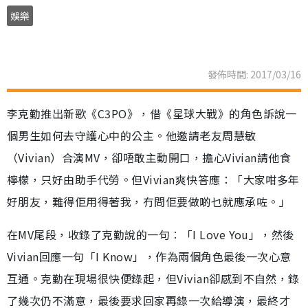
娛樂
發佈時間: 2017/03/16
李克勤推出新歌《C3PO》，借《星球大戰》的角色訴說一
個男生如何去守護心中的公主。他邀請老友周慧敏
（Vivian）合演MV，卻唔敢主動開口，擔心Vivian請他食
檸檬，只好由助手代勞。但Vivian爽快答應：「大家咁多年
好朋友，難得佢用得著我，冇問佢要做啲乜就應承咗。」
在MV尾段，收錄了克勤說的一句︰「I Love You」，然後
Vivian回應一句「I Know」，作為兩個角色最後一次心意
互通。克勤在現場很快便錄起，但Vivian卻感到不自然，錄
了幾次仍不滿意，最後要求回家再錄一次給導演，最終才