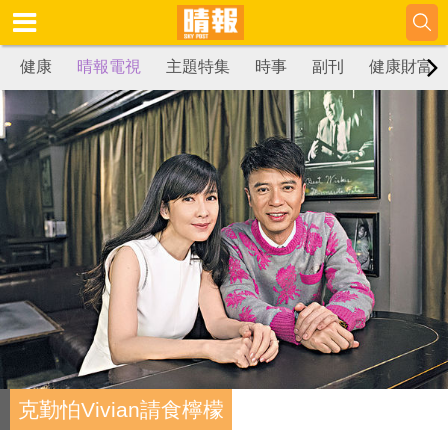
健康
晴報電視
主題特集
時事
副刊
健康財富
克勤怕Vivian請食檸檬