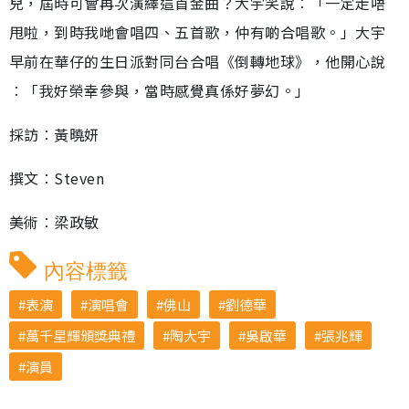
兒，屆時可會再次演繹這首金曲？大宇笑說︰「一定走唔
甩啦，到時我哋會唱四、五首歌，仲有啲合唱歌。」大宇
早前在華仔的生日派對同台合唱《倒轉地球》，他開心說
︰「我好榮幸參與，當時感覺真係好夢幻。」
採訪︰黃曉妍
撰文︰Steven
美術︰梁政敏
內容標籤
表演
演唱會
佛山
劉德華
萬千星輝頒獎典禮
陶大宇
吳啟華
張兆輝
演員