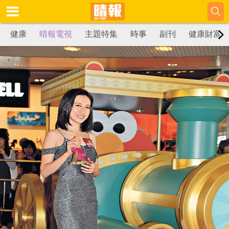
健康
晴報電視
主題特集
時事
副刊
健康財富