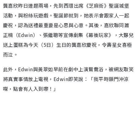
龔嘉欣昨日連趕兩場，先到西環出席《芝麻街》聖誕城堡
活動，與粉絲玩遊戲。聖誕節就到，她表示會跟家人一起
慶祝，認為送禮最重要是心思與心意。其後，嘉欣聯同蕭
正楠（Edwin）、張繼聰等宣傳劇集《幕後玩家》，大夥兒
送上蛋糕為今天（5日）生日的龔嘉欣慶祝，令壽星女喜極
而泣。
此外，Edwin與黃翠如早前在劇中上演鴛鴦浴，被網友取笑
將真實事情放上電視，Edwin即笑說：「我平時鎖門沖涼
㗎，點會有人入到嚟！」