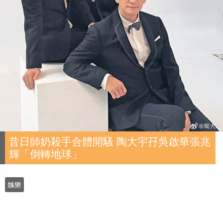
昔日師奶殺手合體開騷 陶大宇孖吳啟華張兆
輝「倒轉地球」
娛樂