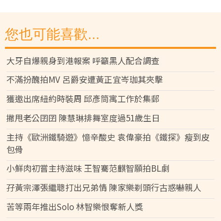
您也可能喜歡...
大牙自爆親身到港報案 呼籲黑人配合調查
不滿扮醜拍MV 呂爵安遭黃正宜岑珈其夾擊
獲邀出席紐約時裝周 邱彥筒寓工作於集郵
撇甩老公囝囝 陳慧琳排舞室度過51歲生日
主持《歐洲鐵騎遊》憶辛酸史 袁偉豪拍《鐵探》瘦到皮
包骨
小鮮肉初嘗主持滋味 王智騫范麒智願拍BL劇
孖黃宗澤張繼聰打出兄弟情 陳家樂剃頭行古惑嚇親人
苦等兩年推出Solo 林智樂恨奪新人獎