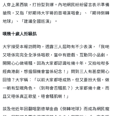
人穿上黑西裝，打扮型到爆。內地網民紛紛留言表示準備
搶飛，又指「好期待大宇哥的首場演唱會」、「期待倒轉
地球」、「建議全國巡演」。
嘆幾十歲人拒騷肌
大宇接受本報訪問時，透露三人屆時有不少表演，「我哋
又唔係完完全全淨係唱歌，當中有遊戲、互動同小品劇，
開開心心做場騷。因為大家都認識咗幾十年，又拍咗咁多
經典港劇，想搵個機會當係紀念！」問到三人有甚麼開心
回憶？大宇稱︰「以前大家都唔成熟，但又要扮大個，做
一啲有型嘅角色。（到時會否騷肌？）大家都幾十歲，而
且又唔係真正歌星，唔會騷肌喇！」
談及他近年因翻唱劉德華金曲《倒轉地球》而成為網民寵