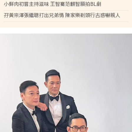
小鮮肉初嘗主持滋味 王智騫范麒智願拍BL劇
孖黃宗澤張繼聰打出兄弟情 陳家樂剃頭行古惑嚇親人