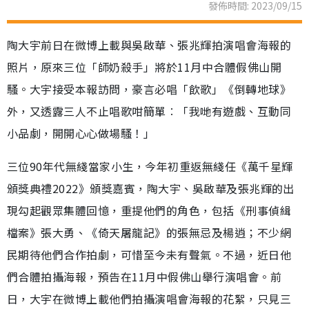
發佈時間: 2023/09/15
陶大宇前日在微博上載與吳啟華、張兆輝拍演唱會海報的
照片，原來三位「師奶殺手」將於11月中合體假佛山開
騷。大宇接受本報訪問，豪言必唱「飲歌」《倒轉地球》
外，又透露三人不止唱歌咁簡單︰「我哋有遊戲、互動同
小品劇，開開心心做場騷！」
三位90年代無綫當家小生，今年初重返無綫任《萬千星輝
頒獎典禮2022》頒獎嘉賓，陶大宇、吳啟華及張兆輝的出
現勾起觀眾集體回憶，重提他們的角色，包括《刑事偵緝
檔案》張大勇、《倚天屠龍記》的張無忌及楊逍；不少網
民期待他們合作拍劇，可惜至今未有聲氣。不過，近日他
們合體拍攝海報，預告在11月中假佛山舉行演唱會。前
日，大宇在微博上載他們拍攝演唱會海報的花絮，只見三