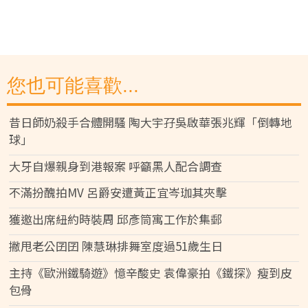
您也可能喜歡...
昔日師奶殺手合體開騷 陶大宇孖吳啟華張兆輝「倒轉地
球」
大牙自爆親身到港報案 呼籲黑人配合調查
不滿扮醜拍MV 呂爵安遭黃正宜岑珈其夾擊
獲邀出席紐約時裝周 邱彥筒寓工作於集郵
撇甩老公囝囝 陳慧琳排舞室度過51歲生日
主持《歐洲鐵騎遊》憶辛酸史 袁偉豪拍《鐵探》瘦到皮
包骨