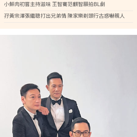
小鮮肉初嘗主持滋味 王智騫范麒智願拍BL劇
孖黃宗澤張繼聰打出兄弟情 陳家樂剃頭行古惑嚇親人