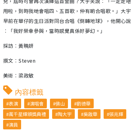
兒，屆時可會再次演繹這首金曲？大宇笑說︰「一定走唔
甩啦，到時我哋會唱四、五首歌，仲有啲合唱歌。」大宇
早前在華仔的生日派對同台合唱《倒轉地球》，他開心說
︰「我好榮幸參與，當時感覺真係好夢幻。」
採訪︰黃曉妍
撰文︰Steven
美術︰梁政敏
內容標籤
表演
演唱會
佛山
劉德華
萬千星輝頒獎典禮
陶大宇
吳啟華
張兆輝
演員