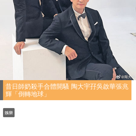
昔日師奶殺手合體開騷 陶大宇孖吳啟華張兆
輝「倒轉地球」
娛樂