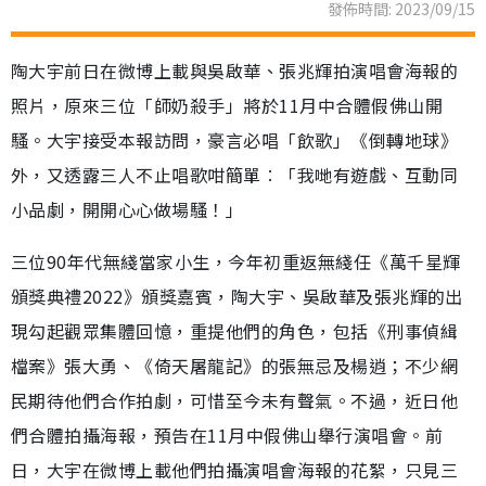
發佈時間: 2023/09/15
陶大宇前日在微博上載與吳啟華、張兆輝拍演唱會海報的
照片，原來三位「師奶殺手」將於11月中合體假佛山開
騷。大宇接受本報訪問，豪言必唱「飲歌」《倒轉地球》
外，又透露三人不止唱歌咁簡單︰「我哋有遊戲、互動同
小品劇，開開心心做場騷！」
三位90年代無綫當家小生，今年初重返無綫任《萬千星輝
頒獎典禮2022》頒獎嘉賓，陶大宇、吳啟華及張兆輝的出
現勾起觀眾集體回憶，重提他們的角色，包括《刑事偵緝
檔案》張大勇、《倚天屠龍記》的張無忌及楊逍；不少網
民期待他們合作拍劇，可惜至今未有聲氣。不過，近日他
們合體拍攝海報，預告在11月中假佛山舉行演唱會。前
日，大宇在微博上載他們拍攝演唱會海報的花絮，只見三