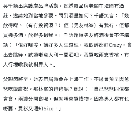
吳千語出席護膚品牌活動，她透露品牌老闆在法國有酒
莊，邀請她到當地參觀。問到酒量如何？千語笑言：「幾
飲得㗎。（有冇投資酒？）佢（男友林峯）有我冇，佢都
買幾多酒，飲得多過我。」千語還爆男友醉酒後會不停講
話：「佢好囉唆，講好多人生道理，我飲醉都好Crazy，會
出去跳舞，試過喺意大利一間酒吧，我買咗兩支香檳，有
人行埋嚟我就斟畀人。」
父親節將至，她表示屆時會在上海工作，不過會預早與爸
爸吃飯慶祝。那林峯的爸爸呢？她說：「自己爸爸同佢都
會食，兩邊分開食囉，但就唔會買禮物，因為男人都冇乜
嘢要，買衫又唔知Size。」