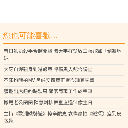
您也可能喜歡...
昔日師奶殺手合體開騷 陶大宇孖吳啟華張兆輝「倒轉地
球」
大牙自爆親身到港報案 呼籲黑人配合調查
不滿扮醜拍MV 呂爵安遭黃正宜岑珈其夾擊
獲邀出席紐約時裝周 邱彥筒寓工作於集郵
撇甩老公囝囝 陳慧琳排舞室度過51歲生日
主持《歐洲鐵騎遊》憶辛酸史 袁偉豪拍《鐵探》瘦到皮
包骨