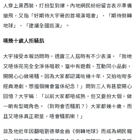
人穿上黑西裝，打扮型到爆。內地網民紛紛留言表示準備
搶飛，又指「好期待大宇哥的首場演唱會」、「期待倒轉
地球」、「建議全國巡演」。
嘆幾十歲人拒騷肌
大宇接受本報訪問時，透露三人屆時有不少表演，「我哋
又唔係完完全全淨係唱歌，當中有遊戲、互動同小品劇，
開開心心做場騷。因為大家都認識咗幾十年，又拍咗咁多
經典港劇，想搵個機會當係紀念！」問到三人有甚麼開心
回憶？大宇稱︰「以前大家都唔成熟，但又要扮大個，做
一啲有型嘅角色。（到時會否騷肌？）大家都幾十歲，而
且又唔係真正歌星，唔會騷肌喇！」
談及他近年因翻唱劉德華金曲《倒轉地球》而成為網民寵