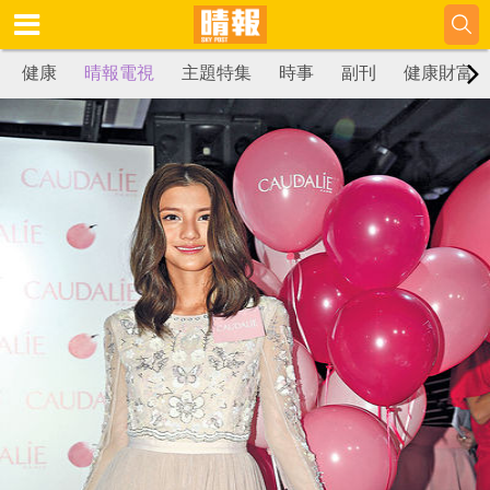
健康
晴報電視
主題特集
時事
副刊
健康財富