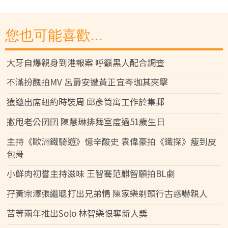
您也可能喜歡...
大牙自爆親身到港報案 呼籲黑人配合調查
不滿扮醜拍MV 呂爵安遭黃正宜岑珈其夾擊
獲邀出席紐約時裝周 邱彥筒寓工作於集郵
撇甩老公囝囝 陳慧琳排舞室度過51歲生日
主持《歐洲鐵騎遊》憶辛酸史 袁偉豪拍《鐵探》瘦到皮
包骨
小鮮肉初嘗主持滋味 王智騫范麒智願拍BL劇
孖黃宗澤張繼聰打出兄弟情 陳家樂剃頭行古惑嚇親人
苦等兩年推出Solo 林智樂恨奪新人獎