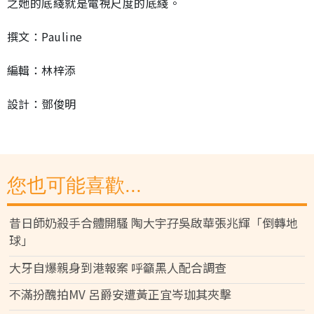
之她的底綫就是電視尺度的底綫。
撰文：Pauline
編輯：林梓添
設計：鄧俊明
您也可能喜歡...
昔日師奶殺手合體開騷 陶大宇孖吳啟華張兆輝「倒轉地
球」
大牙自爆親身到港報案 呼籲黑人配合調查
不滿扮醜拍MV 呂爵安遭黃正宜岑珈其夾擊