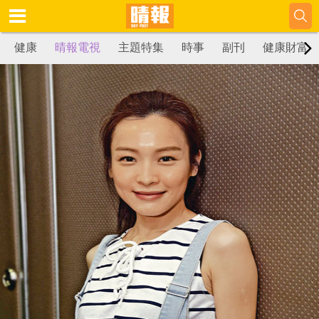
健康
晴報電視
主題特集
時事
副刊
健康財富