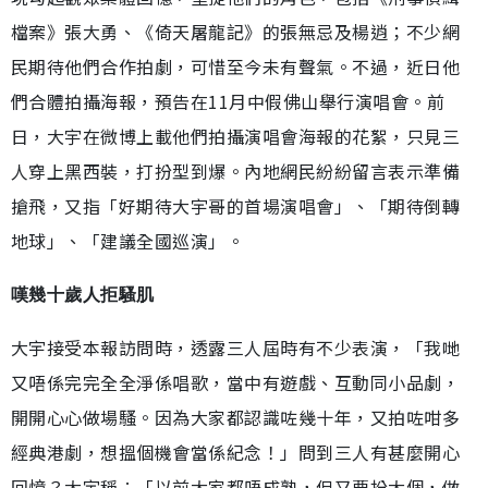
檔案》張大勇、《倚天屠龍記》的張無忌及楊逍；不少網
民期待他們合作拍劇，可惜至今未有聲氣。不過，近日他
們合體拍攝海報，預告在11月中假佛山舉行演唱會。前
日，大宇在微博上載他們拍攝演唱會海報的花絮，只見三
人穿上黑西裝，打扮型到爆。內地網民紛紛留言表示準備
搶飛，又指「好期待大宇哥的首場演唱會」、「期待倒轉
地球」、「建議全國巡演」。
嘆幾十歲人拒騷肌
大宇接受本報訪問時，透露三人屆時有不少表演，「我哋
又唔係完完全全淨係唱歌，當中有遊戲、互動同小品劇，
開開心心做場騷。因為大家都認識咗幾十年，又拍咗咁多
經典港劇，想搵個機會當係紀念！」問到三人有甚麼開心
回憶？大宇稱︰「以前大家都唔成熟，但又要扮大個，做