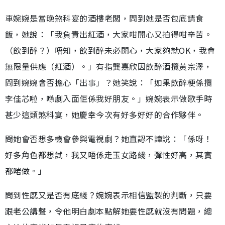
車婉婉是當晚煞科宴的酒樓老闆，問到她是否包底請食
飯，她說：「我負責出紅酒，大家咁開心又拍得咁辛苦。
（飲到醉？）唔知，飲到醉未必開心，大家夠就OK，我會
無限量供應（紅酒）。」有指龔嘉欣因飲醉酒攬黃宗澤，
問到婉婉會否擔心「出事」？她笑說：「如果飲醉梗係攬
李佳芯啦，喺劇入面佢係我好朋友。」婉婉表示做歌手時
甚少這類煞科宴，她慶幸今次有好多好好的合作夥伴。
問她會否想多機會參與電視劇？她直認不諱說：「係呀！
好多角色都想試，我又唔係走玉女路綫，彈性好高，其實
都啱做。」
問到性感又是否有底綫？婉婉表示相信監製的判斷，只要
跟老公講聲，令他明白劇本點解她要性感就沒有問題，總