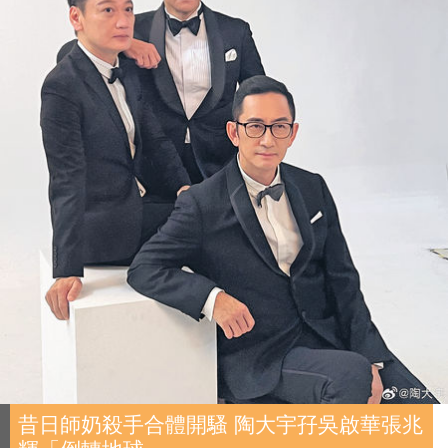
昔日師奶殺手合體開騷 陶大宇孖吳啟華張兆