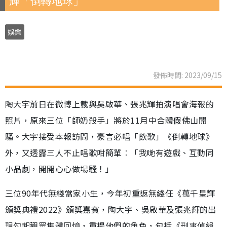
輝「倒轉地球」
娛樂
發佈時間: 2023/09/15
陶大宇前日在微博上載與吳啟華、張兆輝拍演唱會海報的
照片，原來三位「師奶殺手」將於11月中合體假佛山開
騷。大宇接受本報訪問，豪言必唱「飲歌」《倒轉地球》
外，又透露三人不止唱歌咁簡單︰「我哋有遊戲、互動同
小品劇，開開心心做場騷！」
三位90年代無綫當家小生，今年初重返無綫任《萬千星輝
頒獎典禮2022》頒獎嘉賓，陶大宇、吳啟華及張兆輝的出
現勾起觀眾集體回憶，重提他們的角色，包括《刑事偵緝