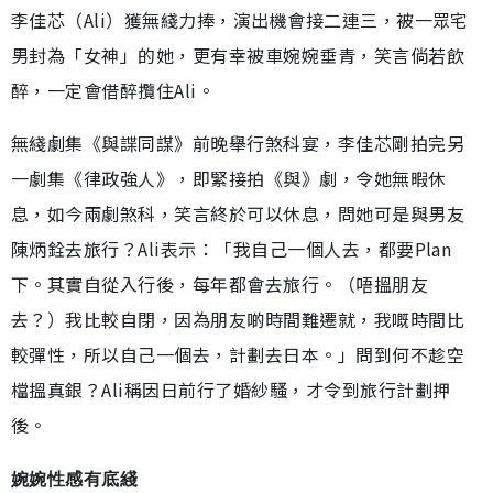
李佳芯（Ali）獲無綫力捧，演出機會接二連三，被一眾宅
男封為「女神」的她，更有幸被車婉婉垂青，笑言倘若飲
醉，一定會借醉攬住Ali。
無綫劇集《與諜同謀》前晚舉行煞科宴，李佳芯剛拍完另
一劇集《律政強人》，即緊接拍《與》劇，令她無暇休
息，如今兩劇煞科，笑言終於可以休息，問她可是與男友
陳炳銓去旅行？Ali表示：「我自己一個人去，都要Plan
下。其實自從入行後，每年都會去旅行。（唔搵朋友
去？）我比較自閉，因為朋友啲時間難遷就，我嘅時間比
較彈性，所以自己一個去，計劃去日本。」問到何不趁空
檔搵真銀？Ali稱因日前行了婚紗騷，才令到旅行計劃押
後。
婉婉性感有底綫