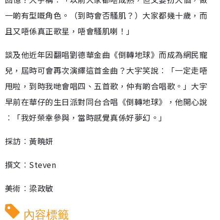
一啲有型嘅角色。（到時會否騷肌？）大家都幾十歲，而
且又唔係真正歌星，唔會騷肌喇！」
談及他近年因翻唱劉德華金曲《倒轉地球》而成為網民寵
兒，屆時可會再次演繹這首金曲？大宇笑說︰「一定走唔
甩啦，到時我哋會唱四、五首歌，仲有啲合唱歌。」大宇
早前在華仔的生日派對同台合唱《倒轉地球》，他開心說
︰「我好榮幸參與，當時感覺真係好夢幻。」
採訪︰黃曉妍
撰文︰Steven
美術︰梁政敏
內容標籤