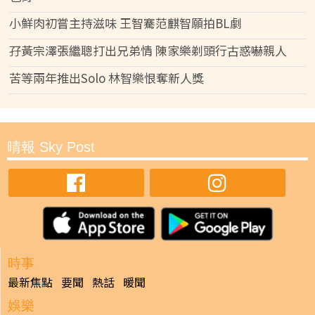
小鮮肉初嘗主持滋味 王智騫范麒智願拍BL劇
孖黃宗澤張繼聰打出兄弟情 陳家樂剃頭行古惑嚇親人
苦等兩年推出Solo 林智樂恨奪新人獎
晴報 Sky Post
時事
最新焦點
要聞
熱話
暖聞
娛樂