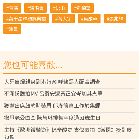
表演
演唱會
佛山
劉德華
萬千星輝頒獎典禮
陶大宇
吳啟華
張兆輝
演員
您也可能喜歡...
大牙自爆親身到港報案 呼籲黑人配合調查
不滿扮醜拍MV 呂爵安遭黃正宜岑珈其夾擊
獲邀出席紐約時裝周 邱彥筒寓工作於集郵
撇甩老公囝囝 陳慧琳排舞室度過51歲生日
主持《歐洲鐵騎遊》憶辛酸史 袁偉豪拍《鐵探》瘦到皮
包骨