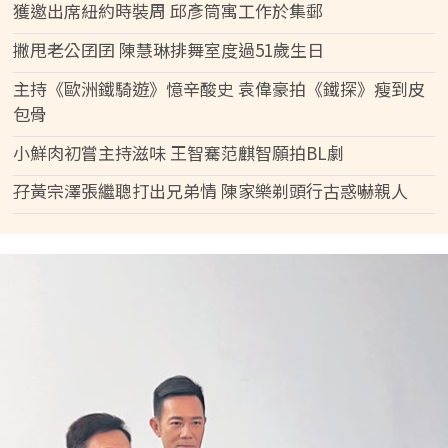
獲邀出席紐約時裝周 邱彥筒寓工作於集郵
撇甩老公囝囝 陳慧琳排舞室度過51歲生日
主持《歐洲鐵騎遊》憶辛酸史 袁偉豪拍《鐵探》瘦到皮
包骨
小鮮肉初嘗主持滋味 王智騫范麒智願拍BL劇
孖黃宗澤張繼聰打出兄弟情 陳家樂剃頭行古惑嚇親人