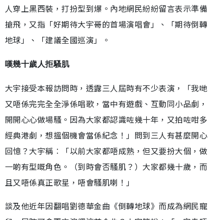
人穿上黑西裝，打扮型到爆。內地網民紛紛留言表示準備
搶飛，又指「好期待大宇哥的首場演唱會」、「期待倒轉
地球」、「建議全國巡演」。
嘆幾十歲人拒騷肌
大宇接受本報訪問時，透露三人屆時有不少表演，「我哋
又唔係完完全全淨係唱歌，當中有遊戲、互動同小品劇，
開開心心做場騷。因為大家都認識咗幾十年，又拍咗咁多
經典港劇，想搵個機會當係紀念！」問到三人有甚麼開心
回憶？大宇稱︰「以前大家都唔成熟，但又要扮大個，做
一啲有型嘅角色。（到時會否騷肌？）大家都幾十歲，而
且又唔係真正歌星，唔會騷肌喇！」
談及他近年因翻唱劉德華金曲《倒轉地球》而成為網民寵