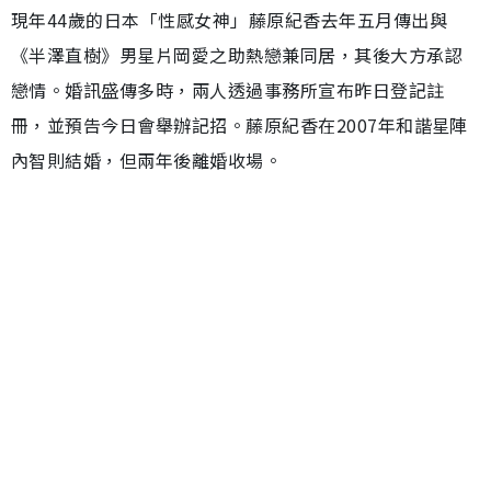
現年44歲的日本「性感女神」藤原紀香去年五月傳出與
《半澤直樹》男星片岡愛之助熱戀兼同居，其後大方承認
戀情。婚訊盛傳多時，兩人透過事務所宣布昨日登記註
冊，並預告今日會舉辦記招。藤原紀香在2007年和諧星陣
內智則結婚，但兩年後離婚收場。