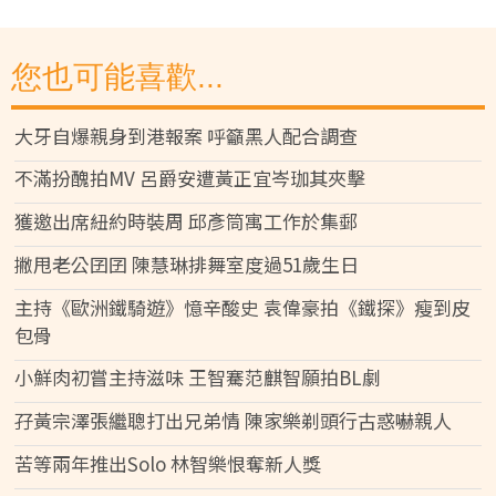
您也可能喜歡...
大牙自爆親身到港報案 呼籲黑人配合調查
不滿扮醜拍MV 呂爵安遭黃正宜岑珈其夾擊
獲邀出席紐約時裝周 邱彥筒寓工作於集郵
撇甩老公囝囝 陳慧琳排舞室度過51歲生日
主持《歐洲鐵騎遊》憶辛酸史 袁偉豪拍《鐵探》瘦到皮
包骨
小鮮肉初嘗主持滋味 王智騫范麒智願拍BL劇
孖黃宗澤張繼聰打出兄弟情 陳家樂剃頭行古惑嚇親人
苦等兩年推出Solo 林智樂恨奪新人獎