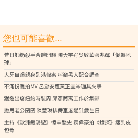
您也可能喜歡...
昔日師奶殺手合體開騷 陶大宇孖吳啟華張兆輝「倒轉地
球」
大牙自爆親身到港報案 呼籲黑人配合調查
不滿扮醜拍MV 呂爵安遭黃正宜岑珈其夾擊
獲邀出席紐約時裝周 邱彥筒寓工作於集郵
撇甩老公囝囝 陳慧琳排舞室度過51歲生日
主持《歐洲鐵騎遊》憶辛酸史 袁偉豪拍《鐵探》瘦到皮
包骨