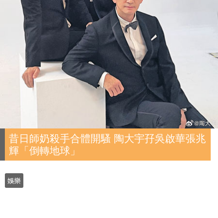
昔日師奶殺手合體開騷 陶大宇孖吳啟華張兆
輝「倒轉地球」
娛樂