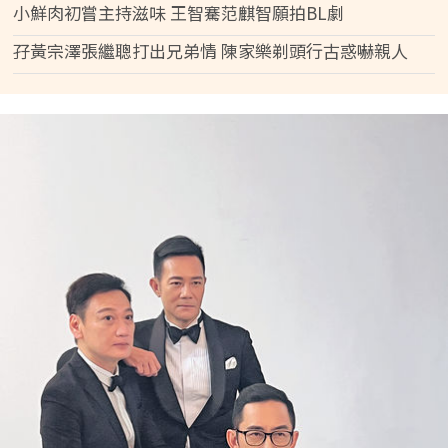
小鮮肉初嘗主持滋味 王智騫范麒智願拍BL劇
孖黃宗澤張繼聰打出兄弟情 陳家樂剃頭行古惑嚇親人