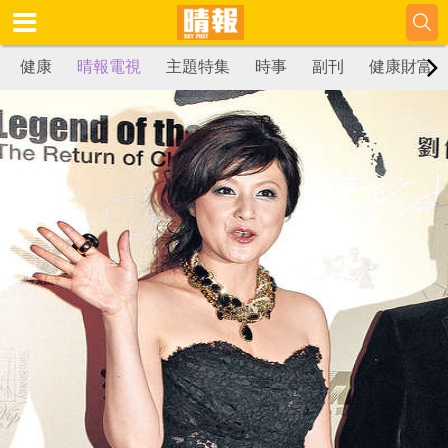
健康
晴報電視
主題特集
時事
副刊
健康財富