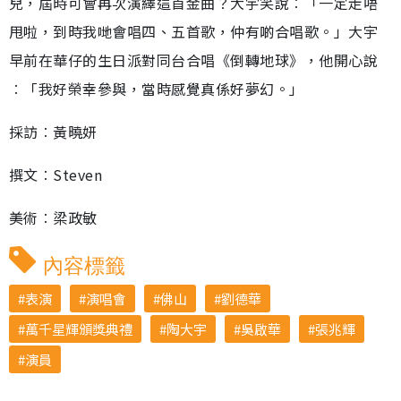
兒，屆時可會再次演繹這首金曲？大宇笑說︰「一定走唔
甩啦，到時我哋會唱四、五首歌，仲有啲合唱歌。」大宇
早前在華仔的生日派對同台合唱《倒轉地球》，他開心說
︰「我好榮幸參與，當時感覺真係好夢幻。」
採訪︰黃曉妍
撰文︰Steven
美術︰梁政敏
內容標籤
表演
演唱會
佛山
劉德華
萬千星輝頒獎典禮
陶大宇
吳啟華
張兆輝
演員