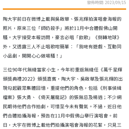
發佈時間: 2023/09/15
陶大宇前日在微博上載與吳啟華、張兆輝拍演唱會海報的
照片，原來三位「師奶殺手」將於11月中合體假佛山開
騷。大宇接受本報訪問，豪言必唱「飲歌」《倒轉地球》
外，又透露三人不止唱歌咁簡單︰「我哋有遊戲、互動同
小品劇，開開心心做場騷！」
三位90年代無綫當家小生，今年初重返無綫任《萬千星輝
頒獎典禮2022》頒獎嘉賓，陶大宇、吳啟華及張兆輝的出
現勾起觀眾集體回憶，重提他們的角色，包括《刑事偵緝
檔案》張大勇、《倚天屠龍記》的張無忌及楊逍；不少網
民期待他們合作拍劇，可惜至今未有聲氣。不過，近日他
們合體拍攝海報，預告在11月中假佛山舉行演唱會。前
日，大宇在微博上載他們拍攝演唱會海報的花絮，只見三