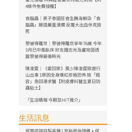
4條件免費接種】
食腦蟲｜男子泰國狂食生醃海鮮染「食
腦蟲」腸道嚴重潰爛 反覆大出血休克險
死
黎彼得離世｜黎彼得離世享年76歲 今年
3月已中風臥床 好友鍾志光及盧宛茵透
露黎彼得最後時光
陳浚霆｜《愛回家》風少陳浚霆歐遊行
山出事 1原因全身爆紅疹極恐怖 險「毀
容」急回港求醫【附皮膚科醫生夏日防
蟲貼士】
「生活晴報 今期至HIT推介」
生活訊息
保單逆按自製長糧 | 充裕退休儲備 + 保