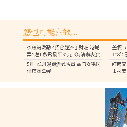
您也可能喜歡...
夜繽紛啟動 4招谷經濟丁財旺 港鐵
差價1
票5送1 戲飛最平35元 3海濱辦表演
108
差逾百
5月收2月漫遊震撼帳單 電訊商稱因
紅雨又
供應商延遲
未來兩