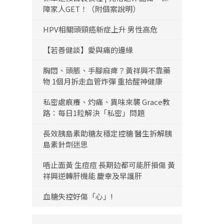
障家人GET！（附個案說明）
HPV相關頭頸癌新症上升 男性高危
【若善健談】愛與痛的邊緣
胸悶、頭脹、手腳麻痺？黃祥興不靠藥
物 1個月拆走血管炸彈 重拾醒神健康
私密處痕癢、灼痛、異味來襲 Grace教
路：每日1粒解決「私密」問題
長效胰島素助糖友穩定控糖 醫生拆解胰
島素針劑迷思
唔止面黃 生痘痘 長期攰都可能肝損傷 黃
祥興逆轉肝機能 慶幸及早護肝
血糖失控好傷「心」!