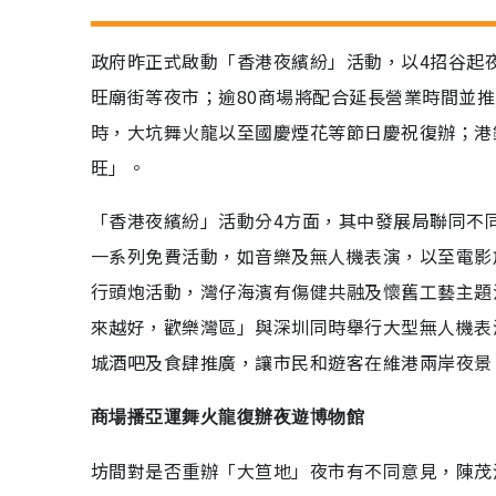
政府昨正式啟動「香港夜繽紛」活動，以4招谷起
旺廟街等夜市；逾80商場將配合延長營業時間並推
時，大坑舞火龍以至國慶煙花等節日慶祝復辦；港
旺」。
「香港夜繽紛」活動分4方面，其中發展局聯同不
一系列免費活動，如音樂及無人機表演，以至電影
行頭炮活動，灣仔海濱有傷健共融及懷舊工藝主題
來越好，歡樂灣區」與深圳同時舉行大型無人機表
城酒吧及食肆推廣，讓市民和遊客在維港兩岸夜景
商場播亞運舞火龍復辦夜遊博物館
坊間對是否重辦「大笪地」夜市有不同意見，陳茂