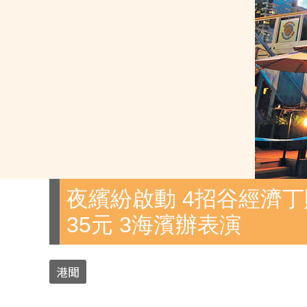
夜繽紛啟動 4招谷經濟丁
35元 3海濱辦表演
港聞