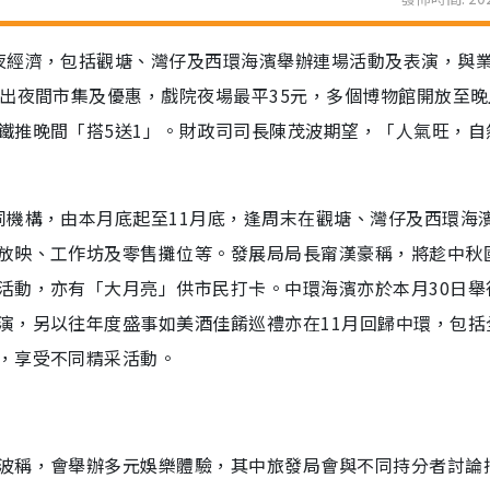
夜經濟，包括觀塘、灣仔及西環海濱舉辦連場活動及表演，與
出夜間市集及優惠，戲院夜場最平35元，多個博物館開放至晚
鐵推晚間「搭5送1」。財政司司長陳茂波期望，「人氣旺，自
同機構，由本月底起至11月底，逢周末在觀塘、灣仔及西環海
放映、工作坊及零售攤位等。發展局局長甯漢豪稱，將趁中秋
活動，亦有「大月亮」供市民打卡。中環海濱亦於本月30日舉
演，另以往年度盛事如美酒佳餚巡禮亦在11月回歸中環，包括
，享受不同精采活動。
波稱，會舉辦多元娛樂體驗，其中旅發局會與不同持分者討論