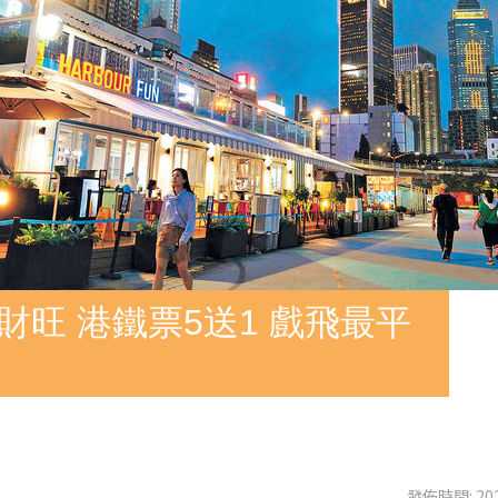
財旺 港鐵票5送1 戲飛最平
發佈時間: 202