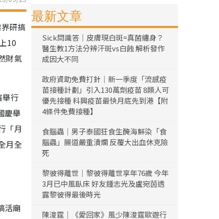
最新文章
業界研搞
Sick問識答｜皮膚現白斑=真菌纏身？
上10
醫生教1方法分辨汗斑vs白蝕 解析發作
然財氣
成因大不同
政府資助免費打針｜新一季度「流感疫
苗接種計劃」引入130萬劑疫苗 8類人可
濱舉行
優先接種 科興疫苗最快月底先到港【附
4條件免費接種】
國慶舉
行「月
食腦蟲｜男子泰國狂食生醃海鮮染「食
腦蟲」腸道嚴重潰爛 反覆大出血休克險
全月全
死
黎彼得離世｜黎彼得離世享年76歲 今年
3月已中風臥床 好友鍾志光及盧宛茵透
露黎彼得最後時光
搞活廟
陳浚霆｜《愛回家》風少陳浚霆歐遊行