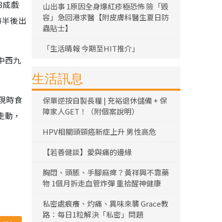
8成戲
山出事 1原因全身爆紅疹極恐怖 險「毀
容」急回港求醫【附皮膚科醫生夏日防
時半後出
蟲貼士】
「生活晴報 今期至HIT推介」
中西九
生活訊息
現時食
保單逆按自製長糧 | 充裕退休儲備 + 保
障家人GET！（附個案說明）
走動，
HPV相關頭頸癌新症上升 男性高危
【若善健談】愛與痛的邊緣
胸悶、頭脹、手腳麻痺？黃祥興不靠藥
物 1個月拆走血管炸彈 重拾醒神健康
私密處痕癢、灼痛、異味來襲 Grace教
路：每日1粒解決「私密」問題