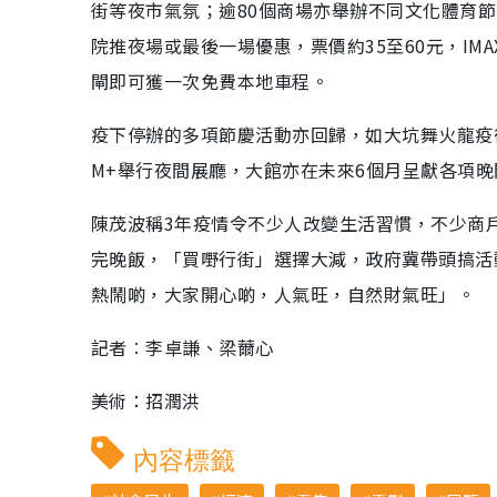
街等夜市氣氛；逾80個商場亦舉辦不同文化體育
院推夜場或最後一場優惠，票價約35至60元，IM
閘即可獲一次免費本地車程。
疫下停辦的多項節慶活動亦回歸，如大坑舞火龍疫
M+舉行夜間展廳，大館亦在未來6個月呈獻各項
陳茂波稱3年疫情令不少人改變生活習慣，不少商
完晚飯，「買嘢行街」選擇大減，政府冀帶頭搞活
熱鬧啲，大家開心啲，人氣旺，自然財氣旺」。
記者︰李卓謙、梁薾心
美術：招潤洪
內容標籤