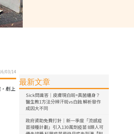
6/03/14
最新文章
控，剷上
Sick問識答｜皮膚現白斑=真菌纏身？
醫生教1方法分辨汗斑vs白蝕 解析發作
成因大不同
政府資助免費打針｜新一季度「流感疫
苗接種計劃」引入130萬劑疫苗 8類人可
優先接種 科興疫苗最快月底先到港【附