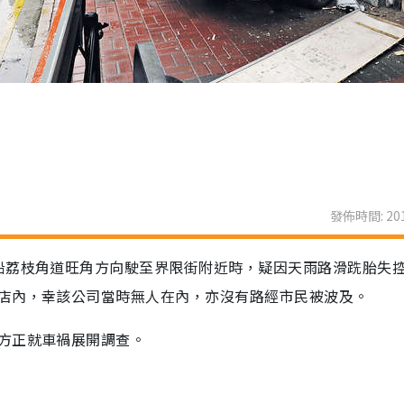
發佈時間: 201
沿荔枝角道旺角方向駛至界限街附近時，疑因天雨路滑跣胎失
店內，幸該公司當時無人在內，亦沒有路經市民被波及。
方正就車禍展開調查。