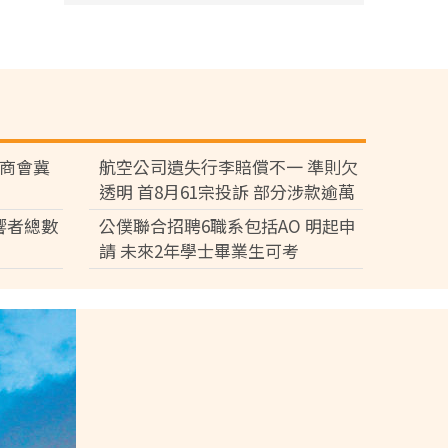
廠商會冀
航空公司遺失行李賠償不一 準則欠
透明 首8月61宗投訴 部分涉款逾萬
元
響者總數
公僕聯合招聘6職系包括AO 明起申
請 未來2年學士畢業生可考