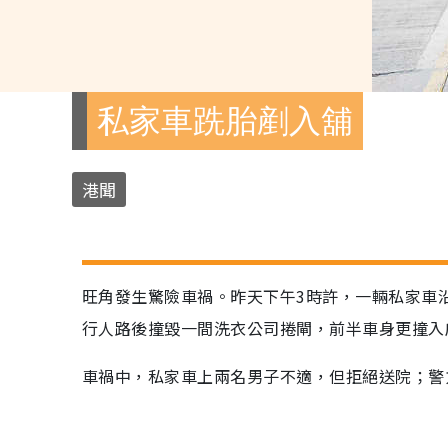
私家車跣胎剷入舖
港聞
旺角發生驚險車禍。昨天下午3時許，一輛私家車
行人路後撞毀一間洗衣公司捲閘，前半車身更撞入
車禍中，私家車上兩名男子不適，但拒絕送院；警