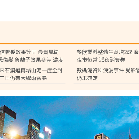
7倍乾髮效果等同 最貴風筒
餐飲業料整體生意增2成 
°C恐傷髮 負離子效果參差 濃度
夜市恒常 派夜消費券
倍
來石澳道再塌山泥一度全封
數碼港資料洩漏事件 受影
三日仍有大驟雨雷暴
仍未確定