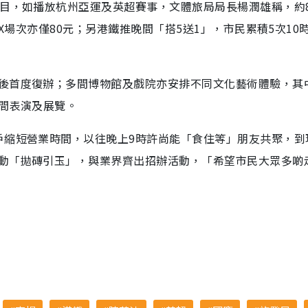
節目，如播放杭州亞運及英超賽事，文體旅局局長楊潤雄稱，約
AX場次亦僅80元；另港鐵推晚間「搭5送1」，市民累積5次10
後首度復辦；多間博物館及戲院亦安排不同文化藝術體驗，其
晚間表演及展覽。
戶縮短營業時間，以往晚上9時許尚能「食住等」朋友共聚，到
動「拋磚引玉」，與業界齊出招辦活動，「希望市民大眾多啲