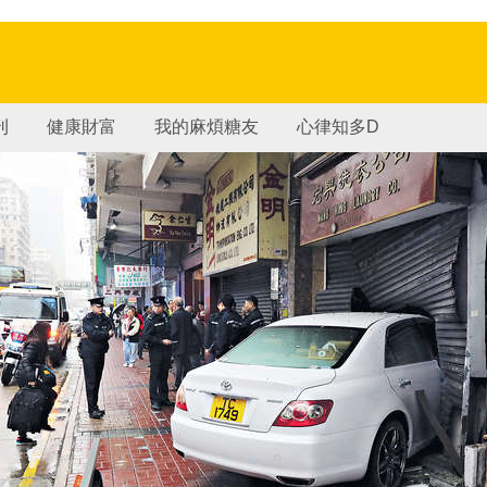
刊
健康財富
我的麻煩糖友
心律知多D