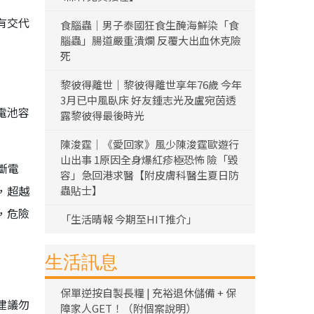
有交代
食腦蟲｜男子泰國狂食生醃海鮮染「食
腦蟲」腸道嚴重潰爛 反覆大出血休克險
死
黎彼得離世｜黎彼得離世享年76歲 今年
3月已中風臥床 好友鍾志光及盧宛茵透
電池容
露黎彼得最後時光
陳浚霆｜《愛回家》風少陳浚霆歐遊行
山出事 1原因全身爆紅疹極恐怖 險「毀
斷電
容」急回港求醫【附皮膚科醫生夏日防
，超越
蟲貼士】
，危險
「生活晴報 今期至HIT推介」
生活訊息
保單逆按自製長糧 | 充裕退休儲備 + 保
建議勿
障家人GET！（附個案說明）