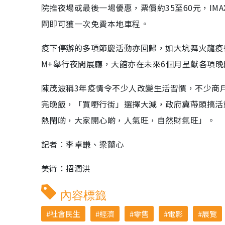
院推夜場或最後一場優惠，票價約35至60元，IM
閘即可獲一次免費本地車程。
疫下停辦的多項節慶活動亦回歸，如大坑舞火龍疫
M+舉行夜間展廳，大館亦在未來6個月呈獻各項
陳茂波稱3年疫情令不少人改變生活習慣，不少商
完晚飯，「買嘢行街」選擇大減，政府冀帶頭搞活
熱鬧啲，大家開心啲，人氣旺，自然財氣旺」。
記者︰李卓謙、梁薾心
美術：招潤洪
內容標籤
社會民生
經濟
零售
電影
展覽