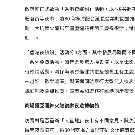
政府昨正式啟動「香港夜繽紛」活動，以4招谷起
旺廟街等夜市；逾80商場將配合延長營業時間並推
時，大坑舞火龍以至國慶煙花等節日慶祝復辦；港
旺」。
「香港夜繽紛」活動分4方面，其中發展局聯同不
一系列免費活動，如音樂及無人機表演，以至電影
行頭炮活動，灣仔海濱有傷健共融及懷舊工藝主題
來越好，歡樂灣區」與深圳同時舉行大型無人機表
城酒吧及食肆推廣，讓市民和遊客在維港兩岸夜景
商場播亞運舞火龍復辦夜遊博物館
坊間對是否重辦「大笪地」夜市有不同意見，陳茂
街等夜市氣氛；逾80個商場亦舉辦不同文化體育