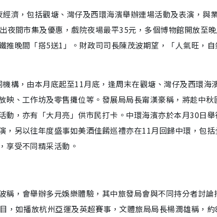
夜經濟，包括觀塘、灣仔及西環海濱舉辦連場活動及表演，與
出夜間市集及優惠，戲院夜場最平35元，多個博物館開放至晚
鐵推晚間「搭5送1」。財政司司長陳茂波期望，「人氣旺，自
同機構，由本月底起至11月底，逢周末在觀塘、灣仔及西環海
放映、工作坊及零售攤位等。發展局局長甯漢豪稱，將趁中秋
活動，亦有「大月亮」供市民打卡。中環海濱亦於本月30日舉
演，另以往年度盛事如美酒佳餚巡禮亦在11月回歸中環，包括
，享受不同精采活動。
波稱，會舉辦多元娛樂體驗，其中旅發局會與不同持分者討論
節目，如播放杭州亞運及英超賽事，文體旅局局長楊潤雄稱，約