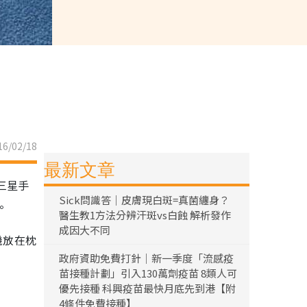
6/02/18
最新文章
三星手
Sick問識答｜皮膚現白斑=真菌纏身？
。
醫生教1方法分辨汗斑vs白蝕 解析發作
成因大不同
機放在枕
政府資助免費打針｜新一季度「流感疫
苗接種計劃」引入130萬劑疫苗 8類人可
優先接種 科興疫苗最快月底先到港【附
4條件免費接種】