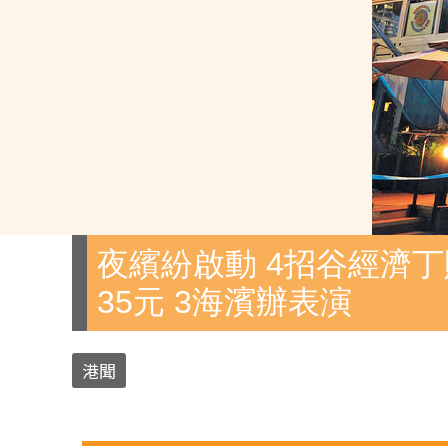
夜繽紛啟動 4招谷經濟丁
35元 3海濱辦表演
港聞