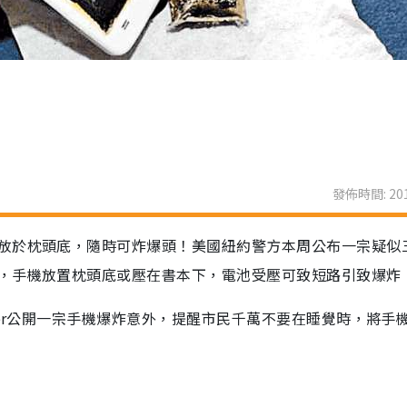
發佈時間: 201
放於枕頭底，隨時可炸爆頭！美國紐約警方本周公布一宗疑似
，手機放置枕頭底或壓在書本下，電池受壓可致短路引致爆炸
ter公開一宗手機爆炸意外，提醒市民千萬不要在睡覺時，將手