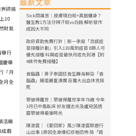
最新文章
業界研搞
Sick問識答｜皮膚現白斑=真菌纏身？
上10
醫生教1方法分辨汗斑vs白蝕 解析發作
然財氣
成因大不同
政府資助免費打針｜新一季度「流感疫
苗接種計劃」引入130萬劑疫苗 8類人可
濱舉行
優先接種 科興疫苗最快月底先到港【附
4條件免費接種】
國慶舉
行「月
食腦蟲｜男子泰國狂食生醃海鮮染「食
腦蟲」腸道嚴重潰爛 反覆大出血休克險
全月全
死
黎彼得離世｜黎彼得離世享年76歲 今年
3月已中風臥床 好友鍾志光及盧宛茵透
露黎彼得最後時光
搞活廟
陳浚霆｜《愛回家》風少陳浚霆歐遊行
8成戲
山出事 1原因全身爆紅疹極恐怖 險「毀