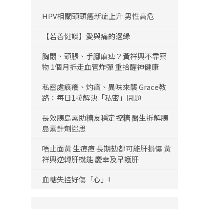
HPV相關頭頸癌新症上升 男性高危
【若善健談】愛與痛的邊緣
胸悶、頭脹、手腳麻痺？黃祥興不靠藥
物 1個月拆走血管炸彈 重拾醒神健康
私密處痕癢、灼痛、異味來襲 Grace教
路：每日1粒解決「私密」問題
長效胰島素助糖友穩定控糖 醫生拆解胰
島素針劑迷思
唔止面黃 生痘痘 長期攰都可能肝損傷 黃
祥興逆轉肝機能 慶幸及早護肝
血糖失控好傷「心」!