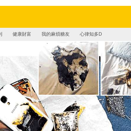
刊
健康財富
我的麻煩糖友
心律知多D