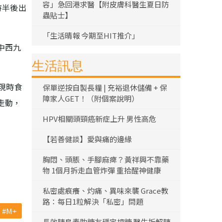
容」急回港求醫【附皮膚科醫生夏日防
時半後出
蟲貼士】
「生活晴報 今期至HIT推介」
中西九
生活訊息
現時食
保單逆按自製長糧 | 充裕退休儲備 + 保
障家人GET！（附個案說明）
走動，
HPV相關頭頸癌新症上升 男性高危
【若善健談】愛與痛的邊緣
胸悶、頭脹、手腳麻痺？黃祥興不靠藥
物 1個月拆走血管炸彈 重拾醒神健康
私密處痕癢、灼痛、異味來襲 Grace教
路：每日1粒解決「私密」問題
M+
長效胰島素助糖友穩定控糖 醫生拆解胰