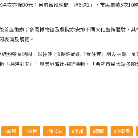
AX場次亦僅80元；另港鐵推晚間「搭5送1」，市民累積5次10
後首度復辦；多間博物館及戲院亦安排不同文化藝術體驗，其
晚間表演及展覽。
戶縮短營業時間，以往晚上9時許尚能「食住等」朋友共聚，到
動「拋磚引玉」，與業界齊出招辦活動，「希望市民大眾多啲
商場
港鐵
陳茂波
英超
國慶
旅發局