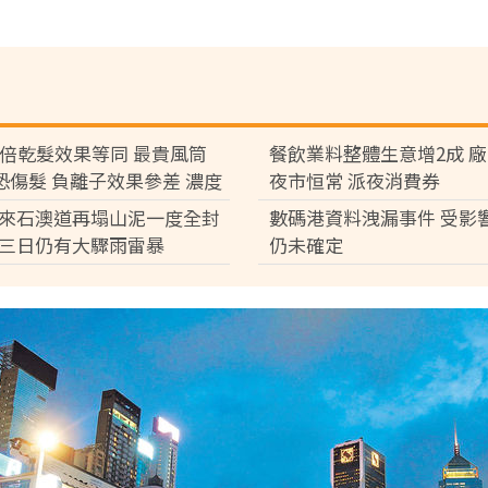
7倍乾髮效果等同 最貴風筒
餐飲業料整體生意增2成 
°C恐傷髮 負離子效果參差 濃度
夜市恒常 派夜消費券
倍
來石澳道再塌山泥一度全封
數碼港資料洩漏事件 受影
三日仍有大驟雨雷暴
仍未確定