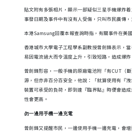
貼文附有多張相片，顯示一部疑似三星手機爆炸着
事發日期及事件中有沒有人受傷，只叫市民廣傳，
本港Samsung回覆本報查詢時指，有關事件在
香港城市大學電子工程學系副教授曾劍鋒表示，當
易因電流過大而令溫度上升，引致短路，造成爆炸
曾劍鋒形容，一般手機的原廠電池附「有CUT（
源，但亦非百分百安全，他說：「就算使用有『洩
裝置可承受的負荷，即到達『臨界點』時便會造成
性會更高。
勿一邊用手機一邊充電
曾劍鋒又提醒市民，一邊使用手機一邊充電，會增