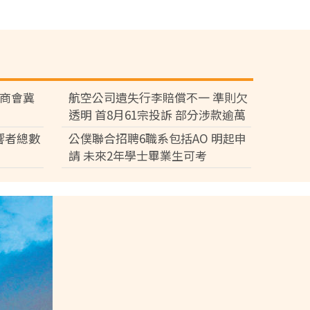
廠商會冀
航空公司遺失行李賠償不一 準則欠
透明 首8月61宗投訴 部分涉款逾萬
元
響者總數
公僕聯合招聘6職系包括AO 明起申
請 未來2年學士畢業生可考