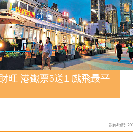
財旺 港鐵票5送1 戲飛最平
發佈時間: 202