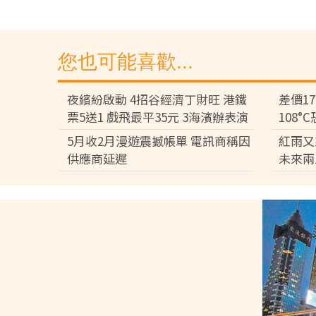
您也可能喜歡...
夜繽紛啟動 4招谷經濟丁財旺 港鐵
差價1
票5送1 戲飛最平35元 3海濱辦表演
108
差逾百
5月收2月漫遊震撼帳單 電訊商稱因
紅雨又
供應商延遲
未來兩