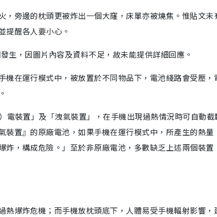
火，旁邊的枕頭更被炸出一個大窿，床單亦被燒焦。惟貼文未
並提醒各人要小心。
美國發生，因圖片內容及資料不足，故未能提供詳細回應。
手機在運行模式中，被放置於不同物品下，電池綫路會受壓，
。
斷）電裝置」及「洩氣裝置」，在手機出現過熱情況時可自動截
氣裝置』的原廠電池，如果手機在運行模式中，所產生的熱量
爆炸，構成危險。」至於非原廠電池，多數缺乏上述兩個裝置
過熱爆炸危機；而手機放枕頭底下，人體易受手機輻射影響，