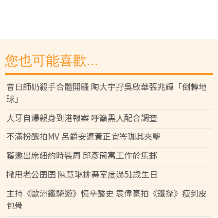
您也可能喜歡...
昔日師奶殺手合體開騷 陶大宇孖吳啟華張兆輝「倒轉地
球」
大牙自爆親身到港報案 呼籲黑人配合調查
不滿扮醜拍MV 呂爵安遭黃正宜岑珈其夾擊
獲邀出席紐約時裝周 邱彥筒寓工作於集郵
撇甩老公囝囝 陳慧琳排舞室度過51歲生日
主持《歐洲鐵騎遊》憶辛酸史 袁偉豪拍《鐵探》瘦到皮
包骨