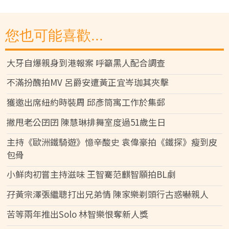
您也可能喜歡...
大牙自爆親身到港報案 呼籲黑人配合調查
不滿扮醜拍MV 呂爵安遭黃正宜岑珈其夾擊
獲邀出席紐約時裝周 邱彥筒寓工作於集郵
撇甩老公囝囝 陳慧琳排舞室度過51歲生日
主持《歐洲鐵騎遊》憶辛酸史 袁偉豪拍《鐵探》瘦到皮
包骨
小鮮肉初嘗主持滋味 王智騫范麒智願拍BL劇
孖黃宗澤張繼聰打出兄弟情 陳家樂剃頭行古惑嚇親人
苦等兩年推出Solo 林智樂恨奪新人獎