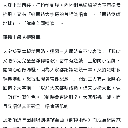
人穿上黑西裝，打扮型到爆。內地網民紛紛留言表示準備
搶飛，又指「好期待大宇哥的首場演唱會」、「期待倒轉
地球」、「建議全國巡演」。
嘆幾十歲人拒騷肌
大宇接受本報訪問時，透露三人屆時有不少表演，「我哋
又唔係完完全全淨係唱歌，當中有遊戲、互動同小品劇，
開開心心做場騷。因為大家都認識咗幾十年，又拍咗咁多
經典港劇，想搵個機會當係紀念！」問到三人有甚麼開心
回憶？大宇稱︰「以前大家都唔成熟，但又要扮大個，做
一啲有型嘅角色。（到時會否騷肌？）大家都幾十歲，而
且又唔係真正歌星，唔會騷肌喇！」
談及他近年因翻唱劉德華金曲《倒轉地球》而成為網民寵