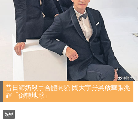
昔日師奶殺手合體開騷 陶大宇孖吳啟華張兆
輝「倒轉地球」
娛樂