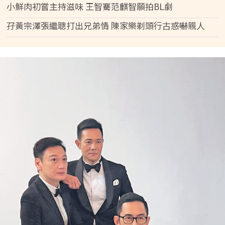
小鮮肉初嘗主持滋味 王智騫范麒智願拍BL劇
孖黃宗澤張繼聰打出兄弟情 陳家樂剃頭行古惑嚇親人