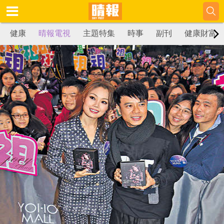
健康
晴報電視
主題特集
時事
副刊
健康財富