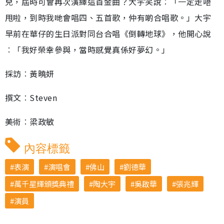
兒，屆時可會再次演繹這首金曲？大宇笑說︰「一定走唔
甩啦，到時我哋會唱四、五首歌，仲有啲合唱歌。」大宇
早前在華仔的生日派對同台合唱《倒轉地球》，他開心說
︰「我好榮幸參與，當時感覺真係好夢幻。」
採訪︰黃曉妍
撰文︰Steven
美術︰梁政敏
內容標籤
表演
演唱會
佛山
劉德華
萬千星輝頒獎典禮
陶大宇
吳啟華
張兆輝
演員