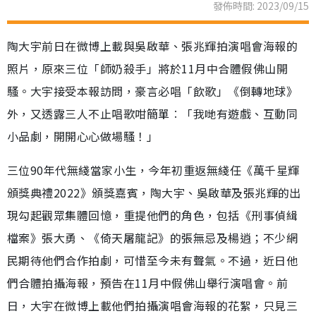
發佈時間: 2023/09/15
陶大宇前日在微博上載與吳啟華、張兆輝拍演唱會海報的
照片，原來三位「師奶殺手」將於11月中合體假佛山開
騷。大宇接受本報訪問，豪言必唱「飲歌」《倒轉地球》
外，又透露三人不止唱歌咁簡單︰「我哋有遊戲、互動同
小品劇，開開心心做場騷！」
三位90年代無綫當家小生，今年初重返無綫任《萬千星輝
頒獎典禮2022》頒獎嘉賓，陶大宇、吳啟華及張兆輝的出
現勾起觀眾集體回憶，重提他們的角色，包括《刑事偵緝
檔案》張大勇、《倚天屠龍記》的張無忌及楊逍；不少網
民期待他們合作拍劇，可惜至今未有聲氣。不過，近日他
們合體拍攝海報，預告在11月中假佛山舉行演唱會。前
日，大宇在微博上載他們拍攝演唱會海報的花絮，只見三