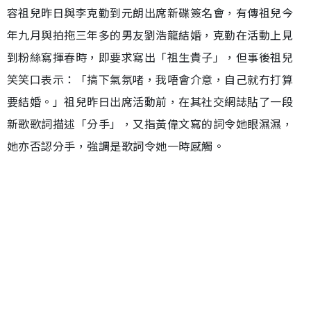
容祖兒昨日與李克勤到元朗出席新碟簽名會，有傳祖兒今
年九月與拍拖三年多的男友劉浩龍結婚，克勤在活動上見
到粉絲寫揮春時，即要求寫出「祖生貴子」，但事後祖兒
笑笑口表示：「搞下氣氛啫，我唔會介意，自己就冇打算
要結婚。」祖兒昨日出席活動前，在其社交網誌貼了一段
新歌歌詞描述「分手」，又指黃偉文寫的詞令她眼濕濕，
她亦否認分手，強調是歌詞令她一時感觸。