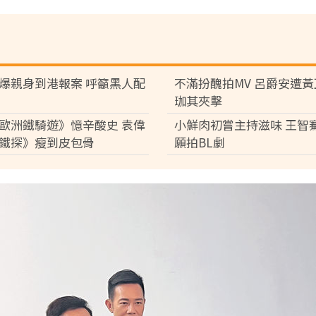
爆親身到港報案 呼籲黑人配
不滿扮醜拍MV 呂爵安遭
珈其夾擊
歐洲鐵騎遊》憶辛酸史 袁偉
小鮮肉初嘗主持滋味 王智
鐵探》瘦到皮包骨
願拍BL劇