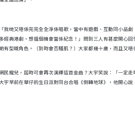
「我哋又唔係完完全全淨係唱歌，當中有遊戲、互動同小品劇
多經典港劇，想搵個機會當係紀念！」問到三人有甚麼開心回
啲有型嘅角色。（到時會否騷肌？）大家都幾十歲，而且又唔
網民寵兒，屆時可會再次演繹這首金曲？大宇笑說︰「一定走
大宇早前在華仔的生日派對同台合唱《倒轉地球》，他開心說