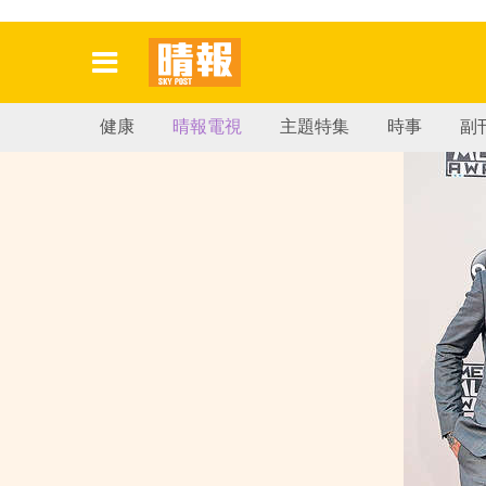
健康
晴報電視
主題特集
時事
副