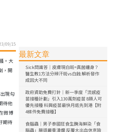
3/09/15
最新文章
騷。大
Sick問識答｜皮膚現白斑=真菌纏身？
劇，開
醫生教1方法分辨汗斑vs白蝕 解析發作
成因大不同
政府資助免費打針｜新一季度「流感疫
的出現勾
苗接種計劃」引入130萬劑疫苗 8類人可
期待他
優先接種 科興疫苗最快月底先到港【附
4條件免費接種】
在微博
好期待
食腦蟲｜男子泰國狂食生醃海鮮染「食
腦蟲」腸道嚴重潰爛 反覆大出血休克險