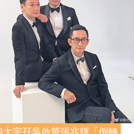
陶大宇孖吳啟華張兆輝「倒轉