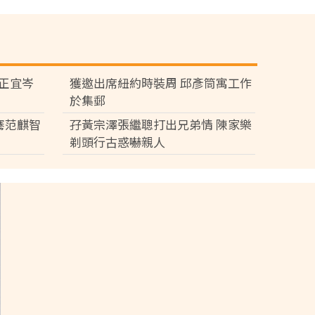
黃正宜岑
獲邀出席紐約時裝周 邱彥筒寓工作
於集郵
騫范麒智
孖黃宗澤張繼聰打出兄弟情 陳家樂
剃頭行古惑嚇親人