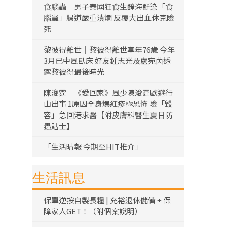
食腦蟲｜男子泰國狂食生醃海鮮染「食
腦蟲」腸道嚴重潰爛 反覆大出血休克險
死
黎彼得離世｜黎彼得離世享年76歲 今年
3月已中風臥床 好友鍾志光及盧宛茵透
露黎彼得最後時光
陳浚霆｜《愛回家》風少陳浚霆歐遊行
山出事 1原因全身爆紅疹極恐怖 險「毀
容」急回港求醫【附皮膚科醫生夏日防
蟲貼士】
「生活晴報 今期至HIT推介」
生活訊息
保單逆按自製長糧 | 充裕退休儲備 + 保
障家人GET！（附個案說明）