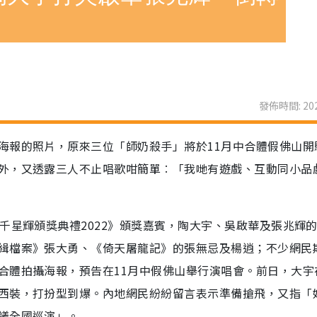
發佈時間: 202
海報的照片，原來三位「師奶殺手」將於11月中合體假佛山開
外，又透露三人不止唱歌咁簡單︰「我哋有遊戲、互動同小品
千星輝頒獎典禮2022》頒獎嘉賓，陶大宇、吳啟華及張兆輝
緝檔案》張大勇、《倚天屠龍記》的張無忌及楊逍；不少網民
合體拍攝海報，預告在11月中假佛山舉行演唱會。前日，大宇
西裝，打扮型到爆。內地網民紛紛留言表示準備搶飛，又指「
議全國巡演」。