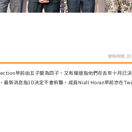
發佈時間: 201
irection早前由五子變為四子，又有報道指他們在去年十月已
息指1D決定不會拆夥，成員Niall Horan早前亦在Twit