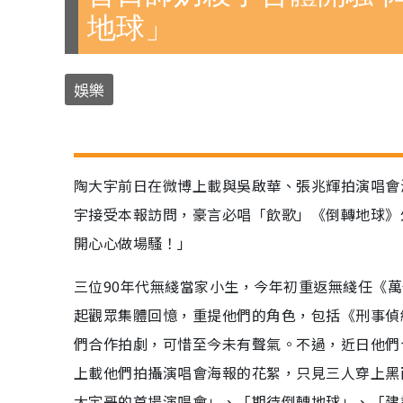
地球」
娛樂
陶大宇前日在微博上載與吳啟華、張兆輝拍演唱會
宇接受本報訪問，豪言必唱「飲歌」《倒轉地球》
開心心做場騷！」
三位90年代無綫當家小生，今年初重返無綫任《萬
起觀眾集體回憶，重提他們的角色，包括《刑事偵
們合作拍劇，可惜至今未有聲氣。不過，近日他們
上載他們拍攝演唱會海報的花絮，只見三人穿上黑
大宇哥的首場演唱會」、「期待倒轉地球」、「建