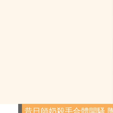
昔日師奶殺手合體開騷 