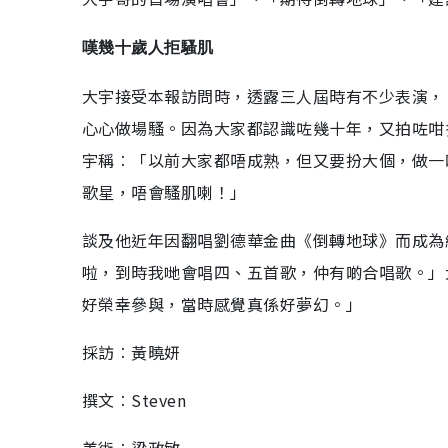
嘆幾十歲人拒騷肌
大宇接受本報訪問時，透露三人屆時有不少表演，
心心做場騷。因為大家都認識咗幾十年，又拍咗咁
宇稱︰「以前大家都唔成熟，但又要扮大個，做一
歌星，唔會騷肌喇！」
談及他近年因翻唱劉德華金曲《倒轉地球》而成為
啦，到時我哋會唱四、五首歌，仲有啲合唱歌。」
好榮幸參與，當時感覺真係好夢幻。」
採訪︰黃曉妍
撰文︰Steven
美術︰梁政敏