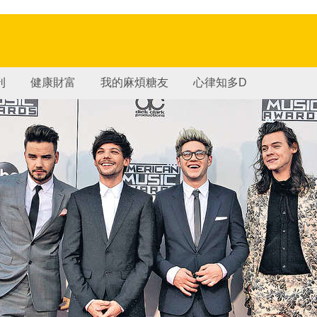
刊
健康財富
我的麻煩糖友
心律知多D