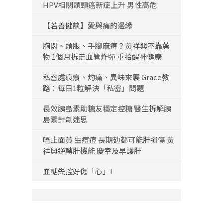
HPV相關頭頸癌新症上升 男性高危
【若善健談】愛與痛的邊緣
胸悶、頭脹、手腳麻痺？黃祥興不靠藥
物 1個月拆走血管炸彈 重拾醒神健康
私密處痕癢、灼痛、異味來襲 Grace教
路：每日1粒解決「私密」問題
長效胰島素助糖友穩定控糖 醫生拆解胰
島素針劑迷思
唔止面黃 生痘痘 長期攰都可能肝損傷 黃
祥興逆轉肝機能 慶幸及早護肝
血糖失控好傷「心」!