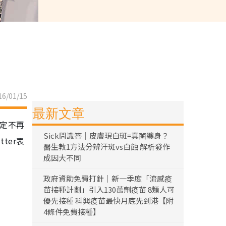
6/01/15
最新文章
決定不再
Sick問識答｜皮膚現白斑=真菌纏身？
ter表
醫生教1方法分辨汗斑vs白蝕 解析發作
成因大不同
政府資助免費打針｜新一季度「流感疫
苗接種計劃」引入130萬劑疫苗 8類人可
優先接種 科興疫苗最快月底先到港【附
4條件免費接種】