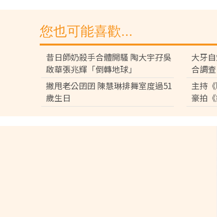
您也可能喜歡...
昔日師奶殺手合體開騷 陶大宇孖吳
大牙自
啟華張兆輝「倒轉地球」
合調查
撇甩老公囝囝 陳慧琳排舞室度過51
主持《
歲生日
豪拍《