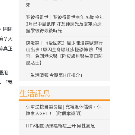
死
黎彼得離世｜黎彼得離世享年76歲 今年
3月已中風臥床 好友鍾志光及盧宛茵透
，開開
露黎彼得最後時光
憶？大
陳浚霆｜《愛回家》風少陳浚霆歐遊行
係真正
山出事 1原因全身爆紅疹極恐怖 險「毀
容」急回港求醫【附皮膚科醫生夏日防
蟲貼士】
唔甩
「生活晴報 今期至HIT推介」
︰「我
生活訊息
保單逆按自製長糧 | 充裕退休儲備 + 保
障家人GET！（附個案說明）
HPV相關頭頸癌新症上升 男性高危