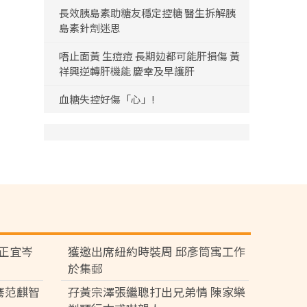
長效胰島素助糖友穩定控糖 醫生拆解胰
島素針劑迷思
唔止面黃 生痘痘 長期攰都可能肝損傷 黃
祥興逆轉肝機能 慶幸及早護肝
血糖失控好傷「心」!
黃正宜岑
獲邀出席紐約時裝周 邱彥筒寓工作
於集郵
騫范麒智
孖黃宗澤張繼聰打出兄弟情 陳家樂