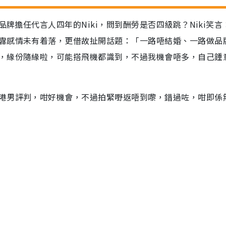
品牌擔任代言人四年的Niki，問到酬勞是否四級跳？Niki笑言
露感情未有着落，更借故扯開話題：「一路唔結婚、一路做品
，緣份隨緣啦，可能搭飛機都識到，不過我機會唔多，自己鍾
港男評判，咁好機會，不過拍緊嘢返唔到嚟，錯過咗，咁即係