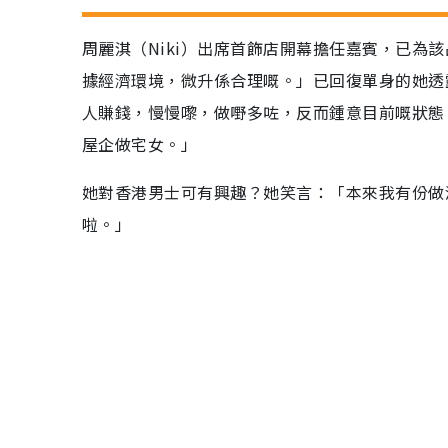
周麗淇（Niki）出席首飾店開幕擔任嘉賓，已為該
據經濟環境，微升係合理嘅。」已回復單身的她透
人賺錢，慢慢嚟，做嘢多咗，反而鍾意目前嘅狀態
屋企做宅女。」
她對香港男士可有興趣？她笑言：「本來我有份做
啦。」