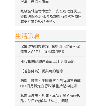
澄清：未流入市面
九龍城地盤奪命意外丨安全經理疑失足
墮樓送院不治 死者為39歲兩孩爸爸屬家
庭支柱育7歲及3歲子女
生活訊息
保單逆按自製長糧 | 充裕退休儲備 + 保
障家人GET！（附個案說明）
HPV相關頭頸癌新症上升 男性高危
【若善健談】愛與痛的邊緣
胸悶、頭脹、手腳麻痺？黃祥興不靠藥
物 1個月拆走血管炸彈 重拾醒神健康
私密處痕癢、灼痛、異味來襲 Grace教
路：每日1粒解決「私密」問題