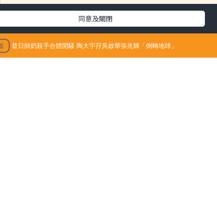
同意及關閉
篇
昔日師奶殺手合體開騷 陶大宇孖吳啟華張兆輝「倒轉地球」
3/09/15
最新文章