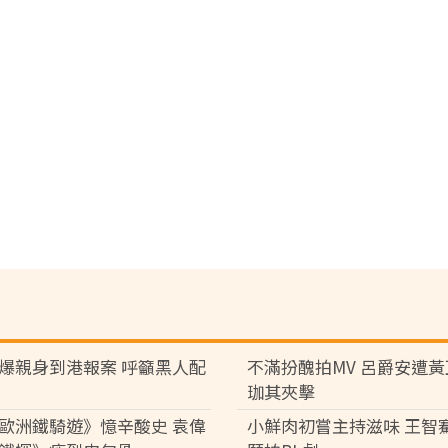
爆親身到港報案 呼籲黑人配
不滿扮醜拍MV 呂爵安遭
珈其夾擊
歐洲鐵騎遊》憶辛酸史 袁偉
小鮮肉初嘗主持滋味 王智