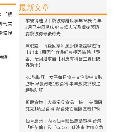
最新文章
：「根
黎彼得離世｜黎彼得離世享年76歲 今年
牌代言
3月已中風臥床 好友鍾志光及盧宛茵透
意留喺
露黎彼得最後時光
陳浚霆｜《愛回家》風少陳浚霆歐遊行
山出事 1原因全身爆紅疹極恐怖 險「毀
無緣
容」急回港求醫【附皮膚科醫生夏日防
蟲貼士】
KO脂肪肝｜女子每日食三文治變中度脂
肪肝 早餐改吃1款食物 半年激減15磅逆
轉脂肪肝
折壽食物｜大量常見食品上榜！ 美國研
究揭1類型食物 頻食死亡風險激增17%
仙草農藥丨內地仙草驗出農藥超標 台灣
「鮮芋仙」及「CoCo」疑涉事 供應商急