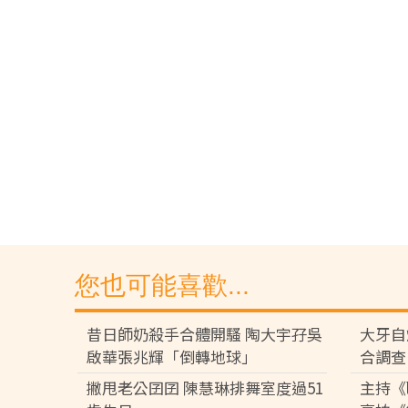
您也可能喜歡...
昔日師奶殺手合體開騷 陶大宇孖吳
大牙自
啟華張兆輝「倒轉地球」
合調查
撇甩老公囝囝 陳慧琳排舞室度過51
主持《