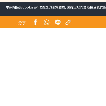
本網站使用Cookies來改善您的瀏覽體驗, 請確定您同意及接受我們
分享
昔日師奶殺手合體開騷 
地球」
娛樂