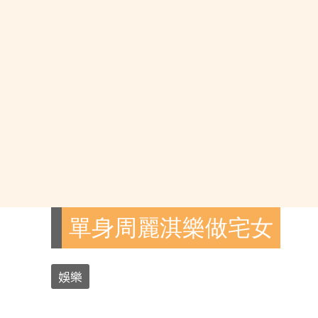
單身周麗淇樂做宅女
娛樂