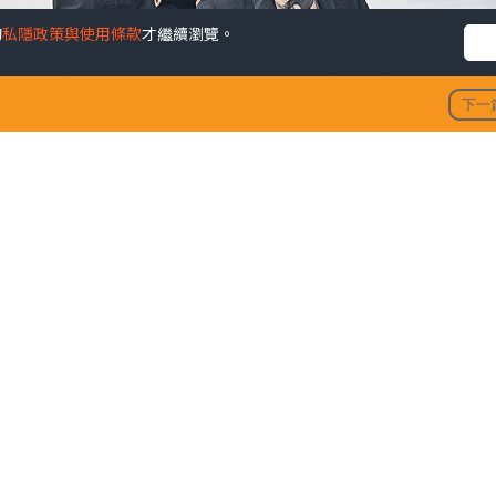
的
私隱政策與使用條款
才繼續瀏覽。
下一
陶大宇孖吳啟華張兆輝「倒轉
發佈時間: 202