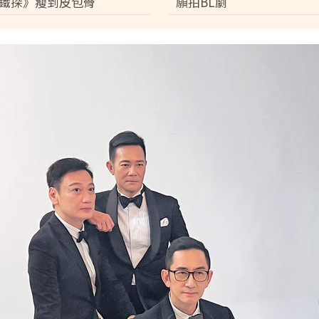
鐵探》瘦到皮包骨
願拍BL劇