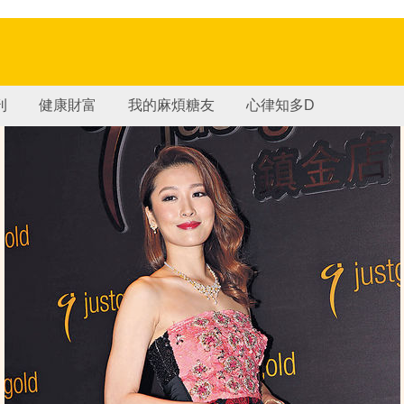
刊
健康財富
我的麻煩糖友
心律知多D