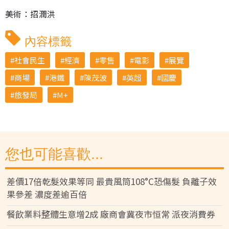
美術：招潤洪
內容標籤
社會民生
經濟
零售
電影
展覽
商場
港鐵
陳茂波
英超
國慶
旅發局
M+
您也可能喜歡...
差價17倍乾髮效果等同 最貴風筒108°C恐傷髮 負離子效
果參差 濃度差逾百倍
餐飲業料整體生意增2成 廠商會冀夜市恒常 派夜消費券