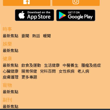
時事
最新焦點
要聞
熱話
暖聞
娛樂
最新焦點
健康
最新焦點
飲食及運動
生活健康
中醫養生
腫瘤及癌症
心臟健康
腸胃保健
兒科百問
女性疾病
老人病
皮膚護理
更多專題
寵物
最新焦點
副刊
最新焦點