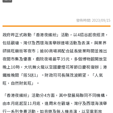
發佈時間: 2023/09/15
政府昨正式啟動「香港夜繽紛」活動，以4招谷起夜經濟，
包括觀塘、灣仔及西環海濱舉辦連場活動及表演，與業界
研搞旺廟街等夜市；逾80商場將配合延長營業時間並推出
夜間市集及優惠，戲院夜場最平35元，多個博物館開放至
晚上10時，大坑舞火龍以至國慶煙花等節日慶祝復辦；港
鐵推晚間「搭5送1」。財政司司長陳茂波期望，「人氣
旺，自然財氣旺」。
「香港夜繽紛」活動分4方面，其中發展局聯同不同機構，
由本月底起至11月底，逢周末在觀塘、灣仔及西環海濱舉
行一系列免費活動，如音樂及無人機表演，以至電影放