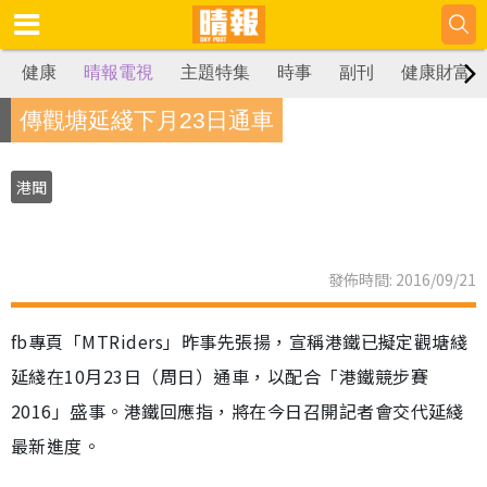
健康
晴報電視
主題特集
時事
副刊
健康財富
傳觀塘延綫下月23日通車
港聞
發佈時間: 2016/09/21
fb專頁「MTRiders」昨事先張揚，宣稱港鐵已擬定觀塘綫
延綫在10月23日（周日）通車，以配合「港鐵競步賽
2016」盛事。港鐵回應指，將在今日召開記者會交代延綫
最新進度。