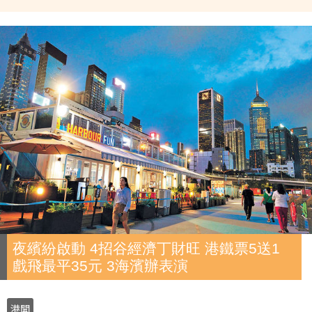
夜繽紛啟動 4招谷經濟丁財旺 港鐵票5送1
戲飛最平35元 3海濱辦表演
港聞