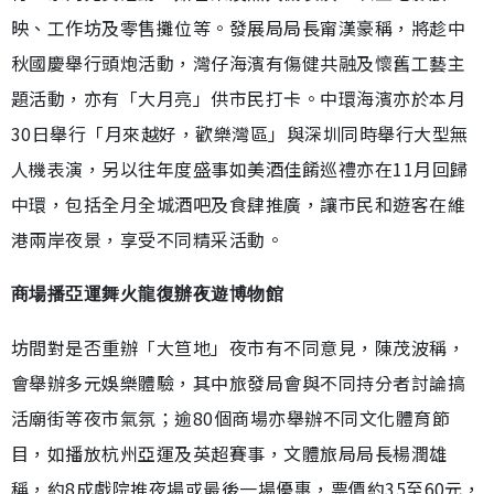
映、工作坊及零售攤位等。發展局局長甯漢豪稱，將趁中
秋國慶舉行頭炮活動，灣仔海濱有傷健共融及懷舊工藝主
題活動，亦有「大月亮」供市民打卡。中環海濱亦於本月
30日舉行「月來越好，歡樂灣區」與深圳同時舉行大型無
人機表演，另以往年度盛事如美酒佳餚巡禮亦在11月回歸
中環，包括全月全城酒吧及食肆推廣，讓市民和遊客在維
港兩岸夜景，享受不同精采活動。
商場播亞運舞火龍復辦夜遊博物館
坊間對是否重辦「大笪地」夜市有不同意見，陳茂波稱，
會舉辦多元娛樂體驗，其中旅發局會與不同持分者討論搞
活廟街等夜市氣氛；逾80個商場亦舉辦不同文化體育節
目，如播放杭州亞運及英超賽事，文體旅局局長楊潤雄
稱，約8成戲院推夜場或最後一場優惠，票價約35至60元，