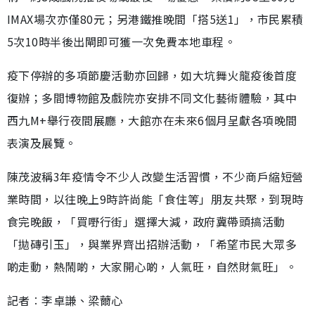
IMAX場次亦僅80元；另港鐵推晚間「搭5送1」，市民累積
5次10時半後出閘即可獲一次免費本地車程。
疫下停辦的多項節慶活動亦回歸，如大坑舞火龍疫後首度
復辦；多間博物館及戲院亦安排不同文化藝術體驗，其中
西九M+舉行夜間展廳，大館亦在未來6個月呈獻各項晚間
表演及展覽。
陳茂波稱3年疫情令不少人改變生活習慣，不少商戶縮短營
業時間，以往晚上9時許尚能「食住等」朋友共聚，到現時
食完晚飯，「買嘢行街」選擇大減，政府冀帶頭搞活動
「拋磚引玉」，與業界齊出招辦活動，「希望市民大眾多
啲走動，熱鬧啲，大家開心啲，人氣旺，自然財氣旺」。
記者︰李卓謙、梁薾心