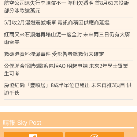
航空公司遺失行李賠償不一 準則欠透明 首8月61宗投訴
部分涉款逾萬元
5月收2月漫遊震撼帳單 電訊商稱因供應商延遲
紅雨又來石澳道再塌山泥一度全封 未來兩三日仍有大驟
雨雷暴
數碼港資料洩漏事件 受影響者總數仍未確定
公僕聯合招聘6職系包括AO 明起申請 未來2年學士畢業
生可考
房協紅磡「豐頤居」8成半單位已租出 未來再推3項目 供
逾千伙
晴報 Sky Post