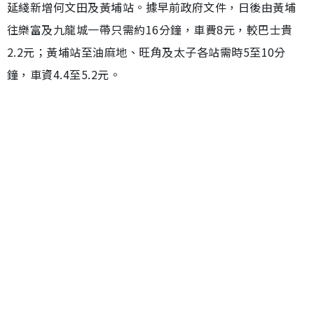
延綫新增何文田及黃埔站。據早前政府文件，日後由黃埔
往樂富及九龍城一帶只需約16分鐘，車費8元，較巴士貴
2.2元；黃埔站至油麻地、旺角及太子各站需時5至10分
鐘，車資4.4至5.2元。