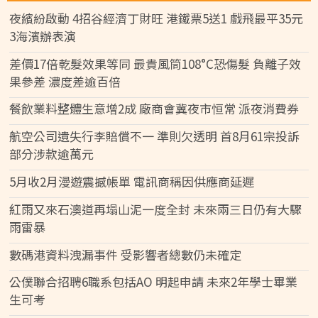
夜繽紛啟動 4招谷經濟丁財旺 港鐵票5送1 戲飛最平35元
3海濱辦表演
差價17倍乾髮效果等同 最貴風筒108°C恐傷髮 負離子效
果參差 濃度差逾百倍
餐飲業料整體生意增2成 廠商會冀夜市恒常 派夜消費券
航空公司遺失行李賠償不一 準則欠透明 首8月61宗投訴
部分涉款逾萬元
5月收2月漫遊震撼帳單 電訊商稱因供應商延遲
紅雨又來石澳道再塌山泥一度全封 未來兩三日仍有大驟
雨雷暴
數碼港資料洩漏事件 受影響者總數仍未確定
公僕聯合招聘6職系包括AO 明起申請 未來2年學士畢業
生可考