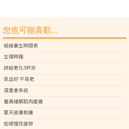
您也可能喜歡...
經絡養生時間表
生理時鐘
終結老化3杯茶
氣血好 不易老
濕重會多痰
薑黃緩解肌肉痠痛
夏天皮膚乾癢
拒絕慢性疲勞