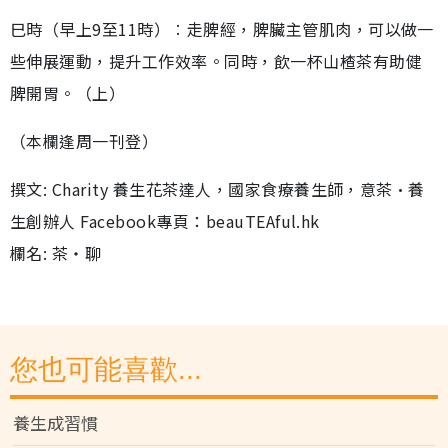
巳時（早上9至11時）︰走脾經，脾臟主管肌肉，可以做一
些伸展運動，提升工作效率。同時，飲一杯山楂茶有助健
脾開胃。（上）
（本欄逢周一刊登）
撰文: Charity 養生花茶達人，國家食療養生師，意茶•養
生創辦人 Facebook專頁：beauTEAful.hk
欄名: 茶‧聊
您也可能喜歡...
養生成習慣