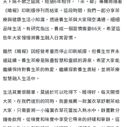
天下無不散之筵席，經過6年相伴，「茶‧聊」專欄將隨着
《晴報》印刷版停刊而結束。這段時間，我們一起分享茶
療與健康生活小知識，透過養生茶與大家隔空溝通，細細
品味生活。有研究指出，養成一個習慣需要66天，希望這
些年大家慢慢將養生融入日常習慣。
雖然《晴報》因經營考量而停止印刷紙版，但養生世界永
遠延續。養生茶療是無盡智慧和靈感的源泉，希望大家能
繼續保持對養生茶的熱愛，繼續探索養生奧秘，並將茶療
智慧融入生活中。
生活其實很簡單，莫過於可以吃得下、睡得好，每天開懷
大笑。在我們道別的同時，我要推薦一款薰衣草舒眠茶給
大家，只需要將一小撮薰衣草花蕾加入熱水中，靜置數分
鐘後飲用，從嗅覺和味覺中享受它帶來的紓緩和寧靜。這