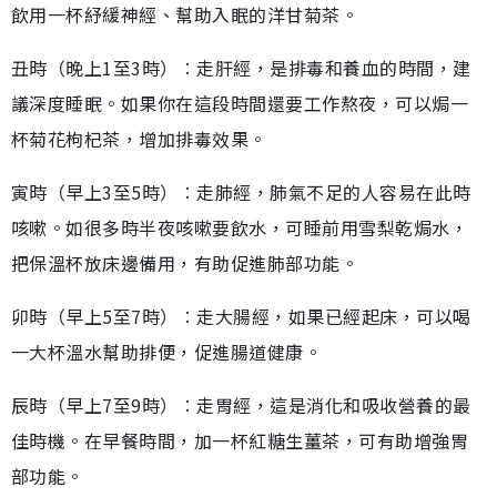
飲用一杯紓緩神經、幫助入眠的洋甘菊茶。
丑時（晚上1至3時）︰走肝經，是排毒和養血的時間，建
議深度睡眠。如果你在這段時間還要工作熬夜，可以焗一
杯菊花枸杞茶，增加排毒效果。
寅時（早上3至5時）︰走肺經，肺氣不足的人容易在此時
咳嗽。如很多時半夜咳嗽要飲水，可睡前用雪梨乾焗水，
把保溫杯放床邊備用，有助促進肺部功能。
卯時（早上5至7時）︰走大腸經，如果已經起床，可以喝
一大杯溫水幫助排便，促進腸道健康。
辰時（早上7至9時）︰走胃經，這是消化和吸收營養的最
佳時機。在早餐時間，加一杯紅糖生薑茶，可有助增強胃
部功能。