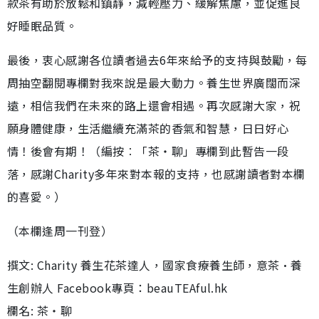
款茶有助於放鬆和鎮靜，減輕壓力、緩解焦慮，並促進良
好睡眠品質。
最後，衷心感謝各位讀者過去6年來給予的支持與鼓勵，每
周抽空翻閱專欄對我來說是最大動力。養生世界廣闊而深
遠，相信我們在未來的路上還會相遇。再次感謝大家，祝
願身體健康，生活繼續充滿茶的香氣和智慧，日日好心
情！後會有期！（編按︰「茶‧聊」專欄到此暫告一段
落，感謝Charity多年來對本報的支持，也感謝讀者對本欄
的喜愛。）
（本欄逢周一刊登）
撰文: Charity 養生花茶達人，國家食療養生師，意茶•養
生創辦人 Facebook專頁：beauTEAful.hk
欄名: 茶‧聊