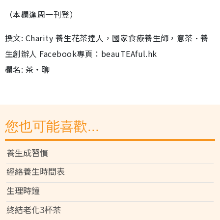
（本欄逢周一刊登）
撰文: Charity 養生花茶達人，國家食療養生師，意茶•養
生創辦人 Facebook專頁：beauTEAful.hk
欄名: 茶‧聊
您也可能喜歡...
養生成習慣
經絡養生時間表
生理時鐘
終結老化3杯茶