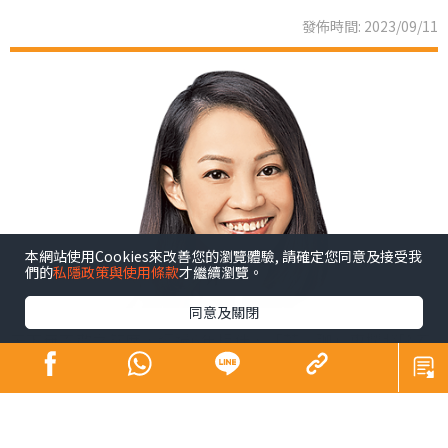
發佈時間: 2023/09/11
本網站使用Cookies來改善您的瀏覽體驗, 請確定您同意及接受我
們的
私隱政策與使用條款
才繼續瀏覽。
同意及關閉
天下無不散之筵席，經過6年相伴，「茶‧聊」專欄將隨着
《晴報》印刷版停刊而結束。這段時間，我們一起分享茶
療與健康生活小知識，透過養生茶與大家隔空溝通，細細
品味生活。有研究指出，養成一個習慣需要66天，希望這