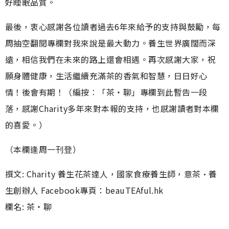
好睡眠品質。
最後，衷心感謝各位讀者過去6年來給予的支持與鼓勵，每
周抽空翻閱專欄對我來說是最大動力。養生世界廣闊而深
遠，相信我們在未來的路上還會相遇。再次感謝大家，祝
願身體健康，生活繼續充滿茶的香氣和智慧，日日好心
情！後會有期！（編按︰「茶‧聊」專欄到此暫告一段
落，感謝Charity多年來對本報的支持，也感謝讀者對本欄
的喜愛。）
（本欄逢周一刊登）
撰文: Charity 養生花茶達人，國家食療養生師，意茶•養
生創辦人 Facebook專頁：beauTEAful.hk
欄名: 茶‧聊