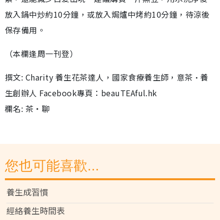
放入鍋中炒約10分鐘，或放入焗爐中烤約10分鐘，待涼後
保存備用。
（本欄逢周一刊登）
撰文: Charity 養生花茶達人，國家食療養生師，意茶•養
生創辦人 Facebook專頁：beauTEAful.hk
欄名: 茶‧聊
您也可能喜歡...
養生成習慣
經絡養生時間表