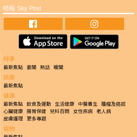
晴報 Sky Post
時事
最新焦點
要聞
熱話
暖聞
娛樂
最新焦點
健康
最新焦點
飲食及運動
生活健康
中醫養生
腫瘤及癌症
心臟健康
腸胃保健
兒科百問
女性疾病
老人病
皮膚護理
更多專題
寵物
最新焦點