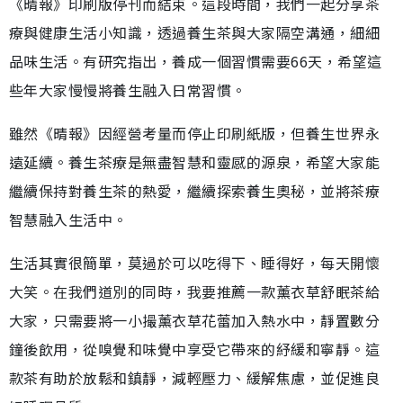
《晴報》印刷版停刊而結束。這段時間，我們一起分享茶
療與健康生活小知識，透過養生茶與大家隔空溝通，細細
品味生活。有研究指出，養成一個習慣需要66天，希望這
些年大家慢慢將養生融入日常習慣。
雖然《晴報》因經營考量而停止印刷紙版，但養生世界永
遠延續。養生茶療是無盡智慧和靈感的源泉，希望大家能
繼續保持對養生茶的熱愛，繼續探索養生奧秘，並將茶療
智慧融入生活中。
生活其實很簡單，莫過於可以吃得下、睡得好，每天開懷
大笑。在我們道別的同時，我要推薦一款薰衣草舒眠茶給
大家，只需要將一小撮薰衣草花蕾加入熱水中，靜置數分
鐘後飲用，從嗅覺和味覺中享受它帶來的紓緩和寧靜。這
款茶有助於放鬆和鎮靜，減輕壓力、緩解焦慮，並促進良