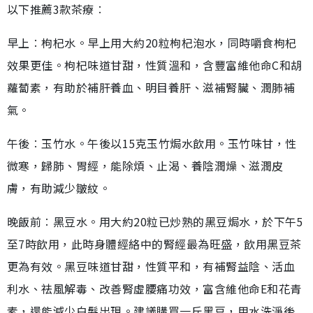
以下推薦3款茶療︰
早上︰枸杞水。早上用大約20粒枸杞泡水，同時嚼食枸杞
效果更佳。枸杞味道甘甜，性質溫和，含豐富維他命C和胡
蘿蔔素，有助於補肝養血、明目養肝、滋補腎臟、潤肺補
氣。
午後︰玉竹水。午後以15克玉竹焗水飲用。玉竹味甘，性
微寒，歸肺、胃經，能除煩、止渴、養陰潤燥、滋潤皮
膚，有助減少皺紋。
晚飯前︰黑豆水。用大約20粒已炒熟的黑豆焗水，於下午5
至7時飲用，此時身體經絡中的腎經最為旺盛，飲用黑豆茶
更為有效。黑豆味道甘甜，性質平和，有補腎益陰、活血
利水、祛風解毒、改善腎虛腰痛功效，富含維他命E和花青
素，還能減少白髮出現。建議購買一斤黑豆，用水洗淨後