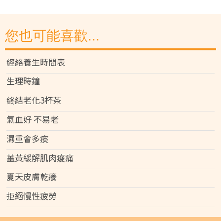
您也可能喜歡...
經絡養生時間表
生理時鐘
終結老化3杯茶
氣血好 不易老
濕重會多痰
薑黃緩解肌肉痠痛
夏天皮膚乾癢
拒絕慢性疲勞