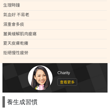
生理時鐘
氣血好 不易老
濕重會多痰
薑黃緩解肌肉痠痛
夏天皮膚乾癢
拒絕慢性疲勞
Charity
查看更多
養生成習慣