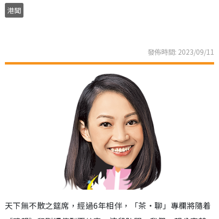
港聞
發佈時間: 2023/09/11
天下無不散之筵席，經過6年相伴，「茶‧聊」專欄將隨着