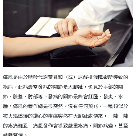
痛風是由於嘌呤代謝紊亂和（或）尿酸排洩障礙所導致的
疾病。此病最常發病的關節是大腳趾，也見於手部的關
節、膝蓋、肘部等。發病的關節最終會紅腫、發炎、水
腫。痛風的發作總是很突然，沒有任何預兆，一種類似於
被火焰燃燒的鑽心的疼痛突然在大腳趾處傳來，一陣一陣
的疼痛難忍。痛風發作會導致嚴重疼痛，關節病變，甚至
誘發腎病。