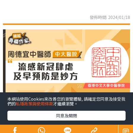
發佈時間: 2024/01/18
本網站使用Cookies來改善您的瀏覽體驗, 請確定您同意及接受我
們的
私隱政策與使用條款
才繼續瀏覽。
近日天氣乍暖還寒，稍有不慎就容易感染外邪。衞生防護
同意及關閉
中心日前提醒市民本地季節性流感及新冠病毒病活躍程度
上升，呼籲市民提高警覺。