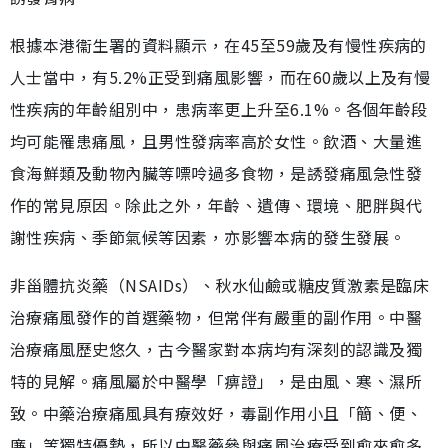
根據本港衞生署的資料顯示，在45至59歲及有慢性疾病的
人士當中，有5.2%正受到痛風影響，而在60歲以上及有慢
性疾病的年齡組別中，患病率更上升至6.1%。各個年齡段
均可能罹患痛風，且男性發病率高於女性。飲酒、大量進
食海鮮類及動物內臟等嘌呤過多食物，是誘發痛風急性發
作的常見原因。除此之外，年齡、遺傳、環境、肥胖與代
謝性疾病、季節氣候等因素，亦影響本病的發生發展。
非甾體抗炎藥（NSAIDs）、秋水仙鹼或糖皮質激素是臨床
治療痛風發作的首選藥物，但常伴有嚴重的副作用。中醫
治療痛風歷史悠久，古今醫家對本病均有深刻的認識及獨
特的見解。痛風屬於中醫學「痹證」，是由風、寒、濕所
致。中藥治療痛風具有療效好，毒副作用小且「簡、便、
廉」等獨特優勢，所以中醫藥參與痛風治療受到愈來愈多