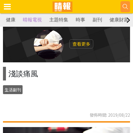
健康
晴報電視
主題特集
時事
副刊
健康財富
查看更多
淺談痛風
生活副刊
發佈時間: 2019/08/22