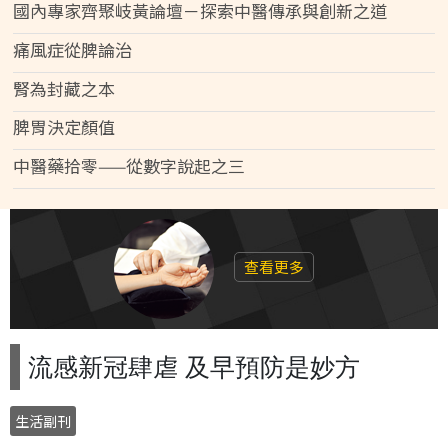
國內專家齊聚岐黃論壇－探索中醫傳承與創新之道
痛風症從脾論治
腎為封藏之本
脾胃決定顏值
中醫藥拾零——從數字說起之三
查看更多
流感新冠肆虐 及早預防是妙方
生活副刊