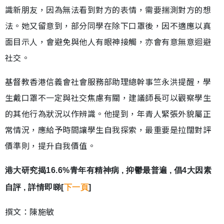
識新朋友，因為無法看到對方的表情，需要揣測對方的想
法。她又留意到，部分同學在除下口罩後，因不適應以真
面目示人，會避免與他人有眼神接觸，亦會有意無意迴避
社交。
基督教香港信義會社會服務部助理總幹事竺永洪提醒，學
生戴口罩不一定與社交焦慮有關，建議師長可以觀察學生
的其他行為狀況以作辨識。他提到，年青人緊張外貌屬正
常情況，應給予時間讓學生自我探索，最重要是拉闊對評
價準則，提升自我價值。
港大研究揭16.6%青年有精神病 , 抑鬱最普遍 , 倡4大因素
自評 , 詳情即睇[
下一頁
]
撰文：陳施敏