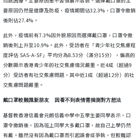
而感困擾，主要原因是不習慣展示容貌。選擇戴口罩的主
要原因仍然是健康及防疫，疫情期間佔32.3%，口罩令撤銷
後則佔27.4%。
此外，疫情前有7.3%因外貌原因而選擇戴口罩，口罩令撤
銷後則上升至10.9%。此外，受訪者在「青少年社交焦慮程
度評估 SAS-A-SF」平均分為8.53分（滿分15分），偏高的
分數顯示香港青少年的社交焦慮情況嚴重。近4成（超過9
分）受訪者有社交焦慮問題，其中近1成（超過12分）的社
交焦慮問題嚴重。
戴口罩較難識新朋友 因看不到表情需揣測對方想法
基督教香港信義會元朗信義中學中五學生姜同學表示，口
罩令撤銷後，因為班上同學大多戴口罩，故自己上學仍然
有戴。雖然沒有因為戴口罩而引起誤會或爭執，但較難認