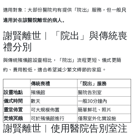
適用對象：大部份醫院均有提供「院出」服務，但一般
只
適用於在該醫院離世的病人。
謝賢離世︱「院出」與傳統喪
禮分別
與傳統殯儀館設靈相比，「院出」流程更短、儀式更簡
約、費用較低，適合希望減少繁文縟節的家庭。
傳統喪禮
「院出」服務
殯儀館
醫院告別室
設靈地點
數天
一般30分鐘內
儀式時間
可大規模佈置
簡單鮮花、照片
靈堂佈置
可於殯儀館進行
僅限室外化寶設施
焚燒冥鏹
謝賢離世︱使用醫院告別室注