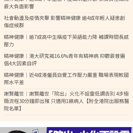
最大負面影響
社會動盪及疫情夾擊 影響精神健康 逾4成年輕人疑患創
傷症候群
精神健康｜逾7成高中生稱疫下英語能力降 補課時間長感
壓力
精神健康｜港大研究揭16.6%青年有精神病 抑鬱最普遍
倡4大因素自評
精神健康｜近4成港僱員自覺工作壓力嚴重 職場表現較國
際水平差
謝賢離世︱謝賢離世「院出」火化不設靈低調告別 4步極
簡流程30分鐘即出殯 只適用1類病人【附全港院出服務醫
院名單】