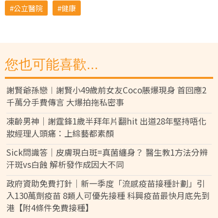
公立醫院
健康
您也可能喜歡...
謝賢爺孫戀︱謝賢小49歲前女友Coco脹爆現身 首回應2
千萬分手費傳言 大爆拍拖私密事
凍齡男神｜謝霆鋒1歲半拜年片翻hit 出道28年堅持唔化
妝經理人頭痛：上綜藝都素顏
Sick問識答｜皮膚現白斑=真菌纏身？ 醫生教1方法分辨
汗斑vs白蝕 解析發作成因大不同
政府資助免費打針｜新一季度「流感疫苗接種計劃」引
入130萬劑疫苗 8類人可優先接種 科興疫苗最快月底先到
港【附4條件免費接種】