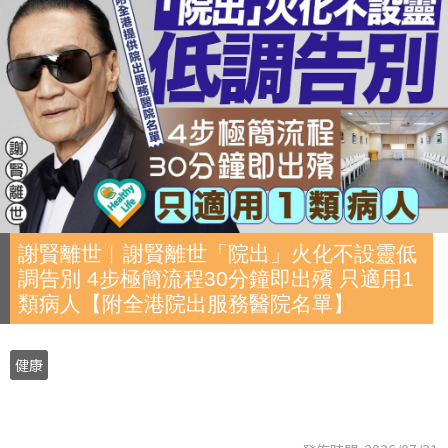
謝賢離世︱謝賢離世「院出」火化不設靈低
調告別 4步極簡流程30分鐘即出殯 只適用1
類病人【附全港院出服務醫院名單】
健康