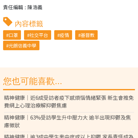
責任編輯 : 陳浩義
內容標籤
口罩
社交平台
疫情
基督教
元朗信義中學
您也可能喜歡...
精神健康｜近6成受訪者疫下感煩惱情緒緊張 新生會推免
費網上心理治療解抑鬱焦慮
精神健康｜63%受訪學生升中壓力大 逾半出現抑鬱及焦
慮徵狀
精神健康｜逾3成中學生患中度或以上抑鬱 家長責怪成為