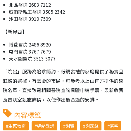
北區醫院 2683 7112
威爾斯親王醫院 3505 2342
沙田醫院 3919 7509
【新界西】
博愛醫院 2486 8920
屯門醫院 3767 7679
天水圍醫院 3513 5077
「院出」服務為追求簡約、低調喪禮的家庭提供了務實且
莊嚴的選擇。有需要的市民，可參考以上由官方提供的醫
院名單，直接致電相關醫院查詢具體申請手續、最新收費
及告別室設施詳情，以便作出最合適的安排。
內容標籤
生死教育
網絡熱話
謝賢
謝霆鋒
豪宅