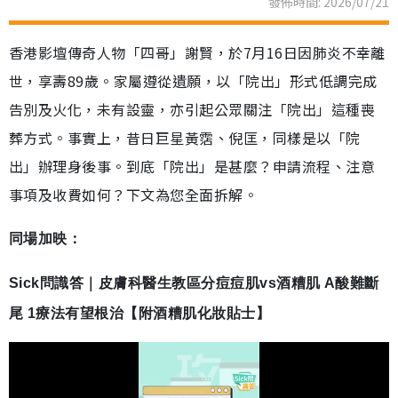
發佈時間: 2026/07/21
香港影壇傳奇人物「四哥」謝賢，於7月16日因肺炎不幸離
世，享壽89歲。家屬遵從遺願，以「院出」形式低調完成
告別及火化，未有設靈，亦引起公眾關注「院出」這種喪
葬方式。事實上，昔日巨星黃霑、倪匡，同樣是以「院
出」辦理身後事。到底「院出」是甚麼？申請流程、注意
事項及收費如何？下文為您全面拆解。
同場加映：
Sick問識答｜皮膚科醫生教區分痘痘肌vs酒糟肌 A酸難斷
尾 1療法有望根治【附酒糟肌化妝貼士】