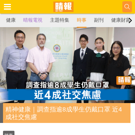
健康
晴報電視
主題特集
時事
副刊
健康財富
精神健康｜調查指逾8成學生仍戴口罩 近4
成社交焦慮