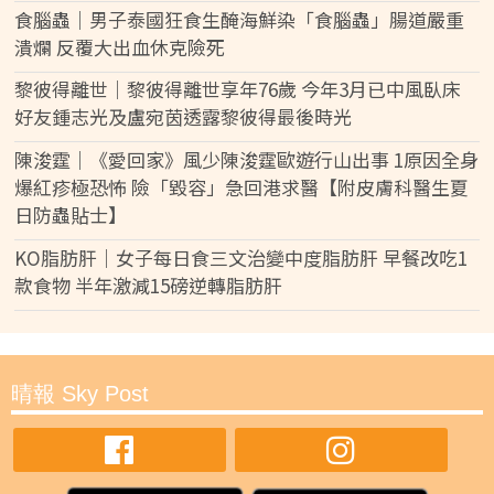
食腦蟲｜男子泰國狂食生醃海鮮染「食腦蟲」腸道嚴重
潰爛 反覆大出血休克險死
黎彼得離世｜黎彼得離世享年76歲 今年3月已中風臥床
好友鍾志光及盧宛茵透露黎彼得最後時光
陳浚霆｜《愛回家》風少陳浚霆歐遊行山出事 1原因全身
爆紅疹極恐怖 險「毀容」急回港求醫【附皮膚科醫生夏
日防蟲貼士】
KO脂肪肝｜女子每日食三文治變中度脂肪肝 早餐改吃1
款食物 半年激減15磅逆轉脂肪肝
晴報 Sky Post