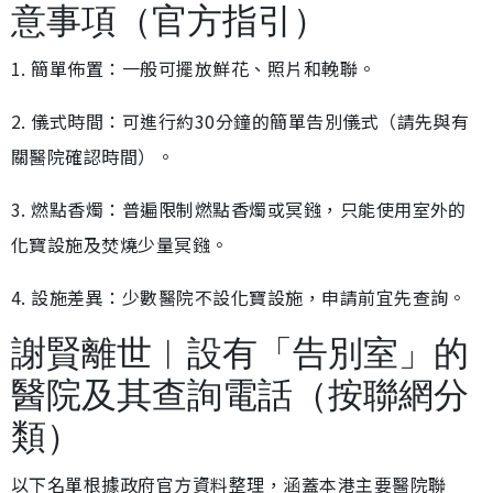
意事項（官方指引）
1. 簡單佈置：一般可擺放鮮花、照片和輓聯。
2. 儀式時間：可進行約30分鐘的簡單告別儀式（請先與有
關醫院確認時間）。
3. 燃點香燭：普遍限制燃點香燭或冥鏹，只能使用室外的
化寶設施及焚燒少量冥鏹。
4. 設施差異：少數醫院不設化寶設施，申請前宜先查詢。
謝賢離世︱設有「告別室」的
醫院及其查詢電話（按聯網分
類）
以下名單根據政府官方資料整理，涵蓋本港主要醫院聯