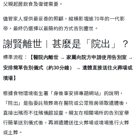
父親起居飲食及復健需要。
儘管家人提供最妥善的照顧，縱橫影壇逾70年的一代影
帝，最終仍選擇以最簡約的方式告別塵世。
謝賢離世︱甚麼是「院出」？
標準流程：
【醫院內離世 → 家屬向院方申請使用告別室 →
安排簡單告別儀式（約30分鐘） → 遺體直接送往火葬場或
墳場】
根據食物環境衞生署「身後事安排專題網站」的說明，
「院出」是指委託殮葬商在醫院或公眾殮房領取遺體後，
直接出殯而不往殯儀館設靈。親友在相關場所的告別室舉
行簡單送別儀式後，再將遺體送往火葬場或墳場進行火葬
或土葬。