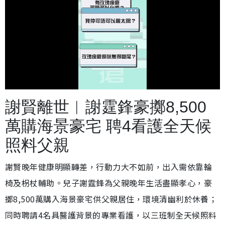
載
開
入
啟
完
音
畢
效
謝賢離世︱謝霆鋒豪擲8,500
:
2
4
.
萬購海景豪宅 聘4看護全天候
9
7
%
照料父親
謝賢晚年健康明顯轉差，行動力大不如前，出入需依靠輪
椅及枴杖輔助。兒子謝霆鋒為父親晚年生活盡顯孝心，豪
擲8,500萬購入海景豪宅供父親居住，環境清幽利於休養；
同時聘請4名具醫護背景的專業看護，以三班制全天候照料