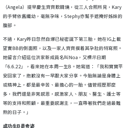
（Angela）提早慶生齊齊歎韓燒，從三人合照所見，Kary
的手臂依舊纖幼，毫無孕味，Stephy亦幫手遮掩好姊妹的
腹部。
不過，Kary昨日忽然自爆已秘密誕下第三胎，她在IG上載
望實BB的側面照，以及一家人齊齊摸着其孕肚的特寫照。
她留言介紹這位洪家新成員名叫Noa，又標示日期
「6.6.22」，看來她在本周一生B。她寫道：「我和寶寶平
安回家了，抱歉沒有一早跟大家分享。今胎無論是身體上
或精神上，都是最辛苦、最擔心的一胎。儘管經歷那麼
多，我們還是非常感恩，感激家人、朋友、醫生、護士等
等的支持和照顧，最重要感謝主，一直帶著我們走過最難
熬的日子。」
成功生B是奇迹