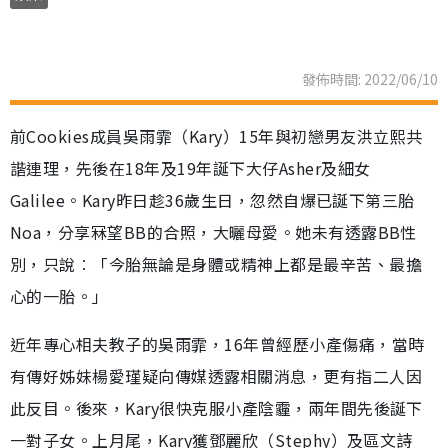
發佈時間: 2022/06/10
前Cookies成員吳雨霏（Kary）15年與初戀男友洪立熙共
諧連理，先後在18年及19年誕下大仔Asher及細女
Galilee。Kary昨日趁36歲生日，忽然自爆已誕下第三胎
Noa，分享冧望BB的合照，大曬母愛。她未有透露BB性
別，只說︰「今胎無論是身體或精神上都是最辛苦、最擔
心的一胎。」
近年專心相夫教子的吳雨霏，16年曾經歷小產傷痛，當時
有傳好姊妹楊愛瑾疑向傳媒透露相關消息，更有指二人因
此反目。後來，Kary很快克服小產陰霾，兩年間先後誕下
一對子女。上月尾，Kary獲鄧麗欣（Stephy）及區文詩