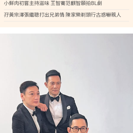
小鮮肉初嘗主持滋味 王智騫范麒智願拍BL劇
孖黃宗澤張繼聰打出兄弟情 陳家樂剃頭行古惑嚇親人