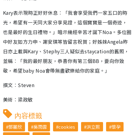
Kary表示現時正好好休息︰「我會享受我們一家五口的時
光，希望有一天同大家分享見證，這個寶寶是一個奇迹，
也是最好的生日禮物。」暗示幾經辛苦才誕下Noa。多位圈
中好友如方力申、謝安琪等皆留言祝賀；好姊妹Angela昨
日亦上載與Kary、Stephy三人疑似去staycation的舊照，
並稱︰「我的最好朋友，恭喜你有第三個BB，要向你致
敬，希望baby Noa會帶無盡歡樂給你的家庭。」
撰文︰Steven
美術︰梁政敏
內容標籤
鄧麗欣
吳雨霏
cookies
洪立熙
懷孕