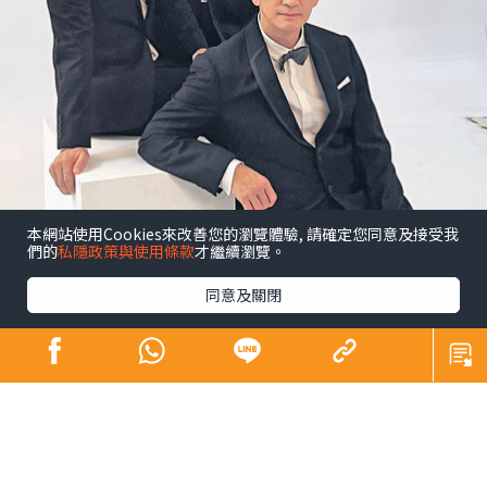
本網站使用Cookies來改善您的瀏覽體驗, 請確定您同意及接受我
們的
私隱政策與使用條款
才繼續瀏覽。
同意及關閉
昔日師奶殺手合體開騷 陶大宇孖吳啟華張兆
輝「倒轉地球」
娛樂