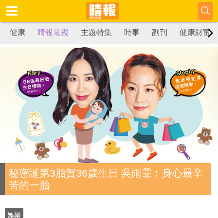
健康
晴報電視
主題特集
時事
副刊
健康財富
秘密誕第3胎賀36歲生日 吳雨霏︰身心最辛
苦的一胎
娛樂