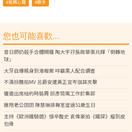
爸媽心聲
歌手
您也可能喜歡...
昔日師奶殺手合體開騷 陶大宇孖吳啟華張兆輝「倒轉地
球」
大牙自爆親身到港報案 呼籲黑人配合調查
不滿扮醜拍MV 呂爵安遭黃正宜岑珈其夾擊
獲邀出席紐約時裝周 邱彥筒寓工作於集郵
撇甩老公囝囝 陳慧琳排舞室度過51歲生日
主持《歐洲鐵騎遊》憶辛酸史 袁偉豪拍《鐵探》瘦到皮
包骨