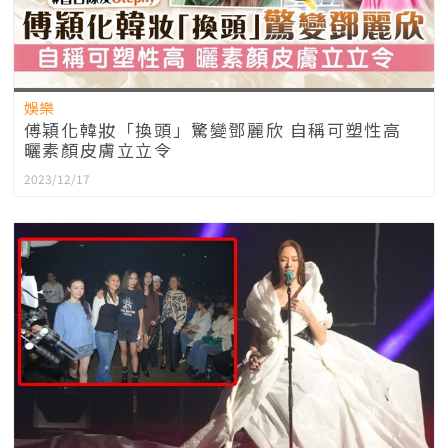
娛樂
傅穎化韓妝「換頭」驚變鄧麗欣 自稱可塑性高
曬素顏皮膚立立令
2023/12/17