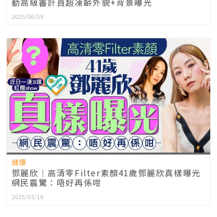
勤高級審計員超凍齡外貌+背景曝光
2025/06/09
健康
鄧麗欣｜高清零Filter素顏41歲鄧麗欣真樣曝光
網民震驚：唔好再係咁
2025/03/18