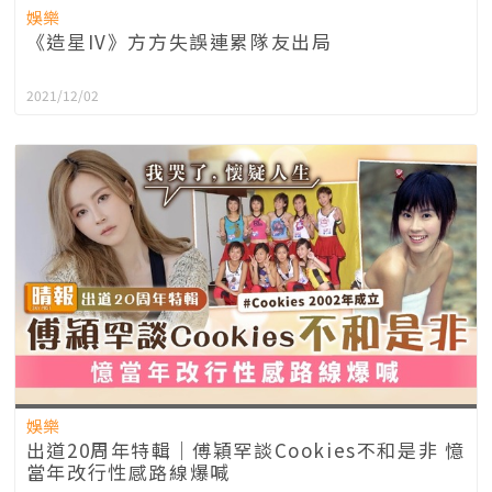
娛樂
《造星IV》方方失誤連累隊友出局
2021/12/02
娛樂
出道20周年特輯｜傅穎罕談Cookies不和是非 憶
當年改行性感路線爆喊