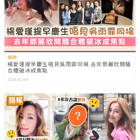
娛樂
楊愛瑾提早慶生唔見吳雨霏同場 去年鄧麗欣開騷
合體破冰成焦點
2024/02/04