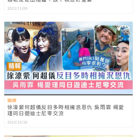
2023/11/09
娛樂
徐濠縈何超儀反目多時相擁泯恩仇 吳雨霏 楊愛
瑾同日遊迪士尼零交流
2023/10/26