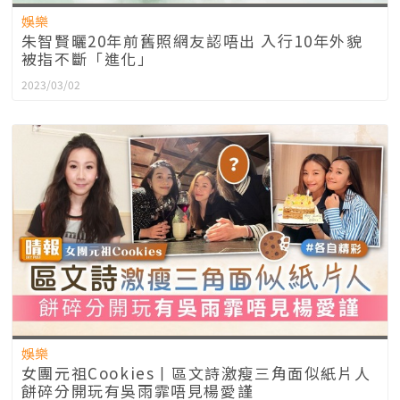
娛樂
朱智賢曬20年前舊照網友認唔出 入行10年外貌
被指不斷「進化」
2023/03/02
娛樂
女團元祖Cookies丨區文詩激瘦三角面似紙片人
餅碎分開玩有吳雨霏唔見楊愛謹