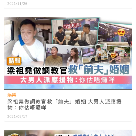
2021/11/26
娛樂
梁祖堯做調教官救「前夫」婚姻 大男人派應援
物：你估唔𤓓咩
2021/09/17