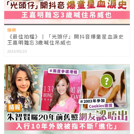
娛樂
《最佳拍檔》丨「光頭仔」開抖音爆童星血淚史
王嘉明難忘3歲喊住吊威也
2023/05/23