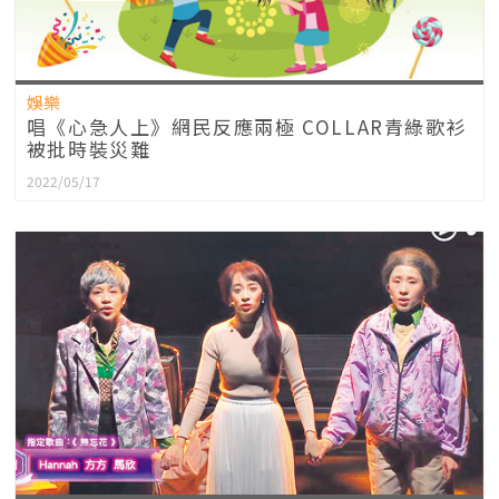
娛樂
唱《心急人上》網民反應兩極 COLLAR青綠歌衫
被批時裝災難
2022/05/17