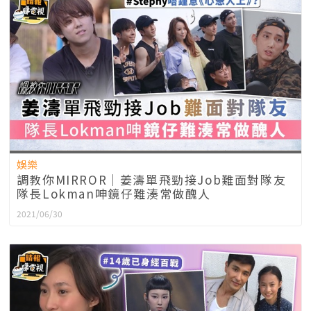
娛樂
調教你MIRROR｜姜濤單飛勁接Job難面對隊友
隊長Lokman呻鏡仔難湊常做醜人
2021/06/30