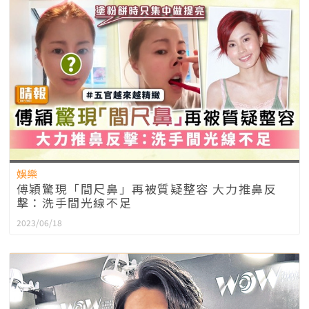
娛樂
傅穎驚現「間尺鼻」再被質疑整容 大力推鼻反
擊：洗手間光線不足
2023/06/18