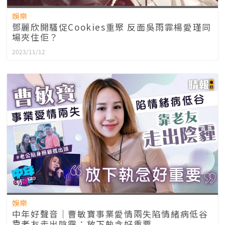
娛樂
鄧麗欣開騷促Cookies重聚 反面吳雨霏楊愛瑾同
場夾住佢？
2023/11/12
娛樂
中年好聲音｜曹敏寶事業愛情兩失陷情緒病低谷
靠老友走出陰霾：放下執念好重要