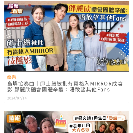
娛樂
島嶼協奏曲丨邱士縉被批冇資格入MIRROR成陰
影 鄧麗欣體會團體辛酸：唔敢望其他Fans
2024/07/14