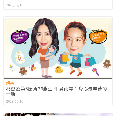
2023/02/10
娛樂
秘密誕第3胎賀36歲生日 吳雨霏︰身心最辛苦的
一胎
2022/06/10