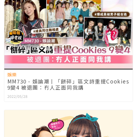
娛樂
MM730 - 娛論潮丨「餅碎」區文詩重提Cookies
9變4 被退團：冇人正面同我講
2022/05/28