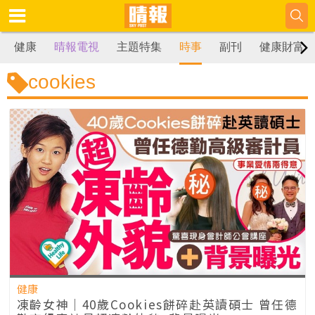
健康
晴報電視
主題特集
時事
副刊
健康財富
cookies
健康
凍齡女神｜40歲Cookies餅碎赴英讀碩士 曾任德