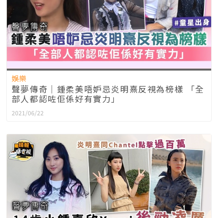
娛樂
聲夢傳奇｜鍾柔美唔妒忌炎明熹反視為榜樣 「全
部人都認咗佢係好有實力」
2021/06/22