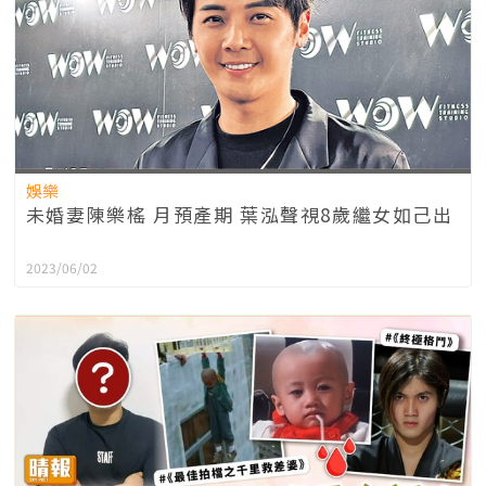
娛樂
未婚妻陳樂榣 月預產期 葉泓聲視8歲繼女如己出
2023/06/02