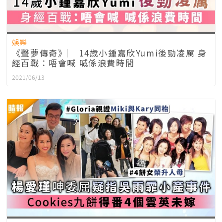
娛樂
《聲夢傳奇》︳ 14歲小鍾嘉欣Yumi後勁凌厲 身
經百戰：唔會喊 喊係浪費時間
2021/06/13