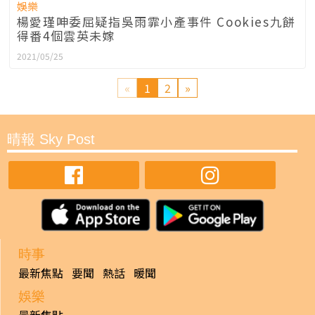
娛樂
楊愛瑾呻委屈疑指吳雨霏小產事件 Cookies九餅
得番4個雲英未嫁
2021/05/25
«
1
2
»
晴報 Sky Post
時事
最新焦點
要聞
熱話
暖聞
娛樂